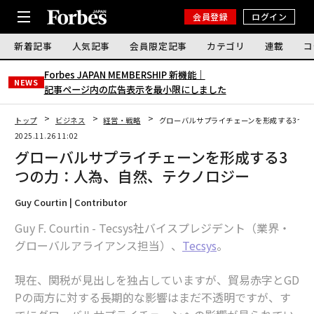
会員登録
ログイン
新着記事
人気記事
会員限定記事
カテゴリ
連載
コ
Forbes JAPAN MEMBERSHIP 新機能｜
NEWS
記事ページ内の広告表示を最小限にしました
トップ
ビジネス
経営・戦略
グローバルサプライチェーンを形成する3つの
2025.11.26 11:02
グローバルサプライチェーンを形成する3
つの力：人為、自然、テクノロジー
Guy Courtin | Contributor
Guy F. Courtin - Tecsys社バイスプレジデント（業界・
グローバルアライアンス担当）、
Tecsys
。
現在、関税が見出しを独占していますが、貿易赤字とGD
Pの両方に対する長期的な影響はまだ不透明ですが、す