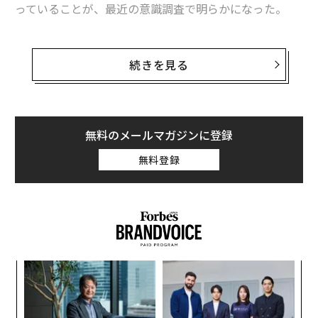
っていることが、最近の意識調査で明らかになった。
じられています。2011年にはタイで壊滅的な洪水が発生
し、
自動車サプライチェーンに大きな影響を与えました
NEXERとエアコンフロンティアによるアンケート調査に
。自然災害は突然、予告なく発生し、業界全体に波及す
よると、現在会社に勤めている88％の人が、オフィス内
る可能性があります。
続きを見る
のエアコンは業務効率に「影響を与える」と回答してい
テクノロジー
る。
デジタルウイルス、ランサムウェア、ハッキング—技術
無料のメールマガジンに登録
的には人為的なものですが、これらは独自のカテゴリー
に値します。サプライチェーンがデジタル化され近代化
無料登録
するにつれて、リスクも増大しています。
ターゲット社は、空調設備サプライヤーの請求システム
の脆弱性が悪用された
後、大規模なデータ侵害を被りました。このハッキング
は
ターゲット社に数百万ドルの損失をもたらしました
。
【
2021年には、米国東海岸の石油供給の多くを担うコロニ
に
が
アル・パイプラインが
ランサムウェアの攻撃を受け
、「
A
わ