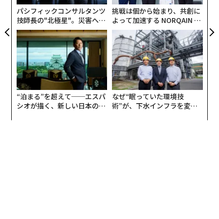
な
リーには固有の特徴があります。それらを定義してみま
パシフィックコンサルタンツ
挑戦は個から始まり、共創に
しょう。
技師長の"北極星"。災害への
よって加速する NORQAIN JA
無力感を乗り越え見つけた、
PAN 特別座談会
防災一筋20年の答え
人為的要因
人為的混乱には、関税、労働ストライキ、地政学的紛
争、さらには海賊行為も含まれます。単独の行為者によ
るものであれ、国家によるものであれ、これらはすべて
“泊まる”を超えて──エスパ
なぜ“眠っていた環境技
人間の行動に起因しています。
シオが描く、新しい日本のラ
術”が、下水インフラを変え
グジュアリー（前編）
たのか──産総研×月島JFE
例えば、最近エア・カナダのスタッフがストライキを行
アクアソリューションの10年
い、同航空会社は「
長距離国際線のキャンセル
を開始し
ました。これらの便は同社の貨物の大部分を運んでいま
す」。ロシア・ウクライナ戦争は、
小麦、ニッケル、プラチナ、チタンなどの必需品へのア
クセスを脅かしています
。紅海での海賊行為と紛争により、海上貨物は喜望峰を
迂回せざるを得なくなり、