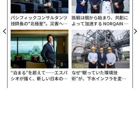
一時的な供給不足
」につながりました。サプライチェー
顧客
pa
ンのデジタル化が進むにつれて、このような技術的混乱
な
が増加すると予想しています—そしてサプライチェーン
パシフィックコンサルタンツ
挑戦は個から始まり、共創に
の相互接続が進むにつれて、データ自体がその生命線で
技師長の"北極星"。災害への
よって加速する NORQAIN JA
無力感を乗り越え見つけた、
PAN 特別座談会
あり、同時に脆弱性にもなります。
防災一筋20年の答え
サプライチェーンのレジリエンス構築
その理由の多くは「暑さ寒さで集中力が変わるから」や
では、サプライチェーンの関係者として、これら3つの
「快適な場所じゃないと集中できないから」といったも
力にどう対処すればよいのでしょうか？
のであり、オフィス環境の快適さが仕事の能率に直結す
“泊まる”を超えて──エスパ
なぜ“眠っていた環境技
るという認識が広く浸透している。
シオが描く、新しい日本のラ
術”が、下水インフラを変え
まず、現実から目を背けるのをやめましょう。混乱が起
グジュアリー（前編）
たのか──産総研×月島JFE
きないと想定することは戦略ではありません。代わり
このエアコン環境が「良くない」場合、具体的にどのよ
アクアソリューションの10年
に、サプライチェーンが混乱の影響を受けると想定して
うな悪影響が生じるかという問いに対しては、69.7％が
ください。無知は幸福かもしれませんが、それではサプ
「集中力が下がる」と回答し、最も多くを占めた。さら
ライチェーンの生存、ましてや繁栄は望めません。
に、56.9％が「体調不良（冷え・だるさ・頭痛など）に
なる」、36.6％が「モチベーションが下がる」と回答し
第二に、混乱管理を最優先事項として考えてください。
ており、不適切な空調は、集中力の低下によるミスの増
あなたとリーダーシップチームの同僚は、混乱管理を一
加や、社員の心身の健康、そして働く意欲までも蝕むこ