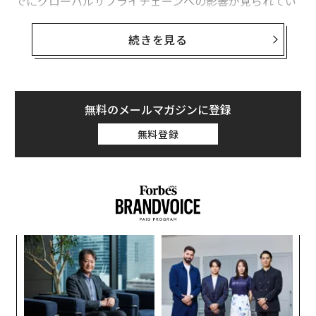
でにグローバルサプライチェーンへの影響が見られてい
ます。
続きを見る
例えば、小売大手ウォルマートは「物流能力を拡大し、
調達責任者にベトナムからの海上輸送サービスへのアク
セスを提供している」と、
プロキュアメント・マガジンによると
報じられていま
無料のメールマガジンに登録
す。また、ゼネラル・モーターズや他の米国自動車メー
無料登録
カーは最近、クリーブランド・クリフス社と鉄鋼の「珍
しい複数年固定価格契約」を締結しました。これは
CBTニュースの記事
によるものです。
しかし、関税はサプライチェーンが直面する混乱の一種
に過ぎません。
【
に
混乱の3つのカテゴリー
が
A
わ
混乱は3つのグループに分類できます：人為的なもの、
顧客
不可抗力（天災）、そしてテクノロジーです。各カテゴ
pa