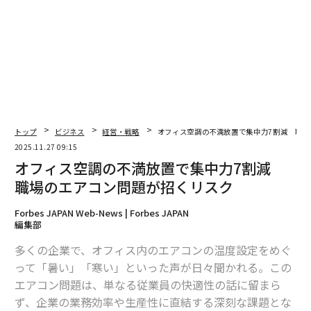
タンカーの移動時間は38%、貨物船は48%増加しました
。共通点は？これらすべての背後には人間がいるという
ことです。
不可抗力（天災）
火山、ハリケーン、洪水などの自然の力がサプライチェ
ーンの混乱を引き起こす可能性があります。
トップ
ビジネス
経営・戦略
オフィス空調の不満放置で集中力7割減 職場
アイスランドのエイヤフィヤトラヨークトル火山が15年
2025.11.27 09:15
前に噴火し、
オフィス空調の不満放置で集中力7割減
航空旅行と貨物に大規模な混乱をもたらしました
。昨年
職場のエアコン問題が招くリスク
だけでも、
Forbes JAPAN Web-News | Forbes JAPAN
ハリケーン・ヘレンにより、大手メーカーが洪水の被害
編集部
を受けたことで、全国的な点滴用輸液の深刻な不足が発
多くの企業で、オフィス内のエアコンの温度設定をめぐ
生しました
って「暑い」「寒い」といった声が日々聞かれる。この
。その結果、「米国全土の一部の病院」が「在庫を確保
エアコン問題は、単なる従業員の快適性の話に留まら
するために選択的手術やその他の緊急性のない処置を延
ず、企業の業務効率や生産性に直結する深刻な課題とな
期せざるを得なくなった」と、
NBCニュースによると
報