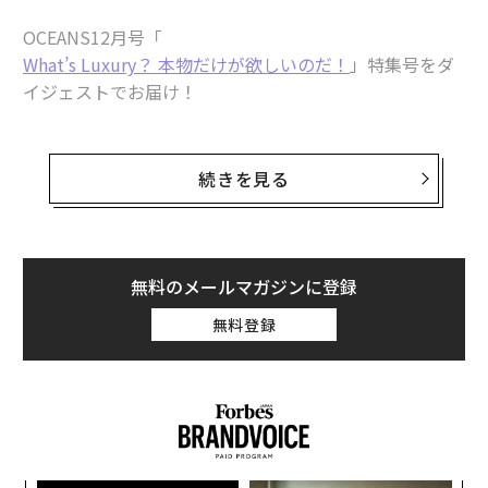
OCEANS12月号「
What’s Luxury？ 本物だけが欲しいのだ！
」特集号をダ
イジェストでお届け！
高級素材の代表、カシミヤとシルク。秋冬における、そ
の“2強”をバリエーション豊富に展開した。定番のニッ
続きを見る
トやマフラー、それにアウターまで、今季買える26アイ
テムを厳選。
きっと欲しいものが見つかるはずだから、気になったア
無料のメールマガジンに登録
イテムの詳細は、各ページでチェックして！
無料登録
すべての画像を見る
コレを選べば間違いなし！ “カシミヤ”アイテム1
3連発。ロロ・ピアーナ、エイチ、オーラリーet
c.