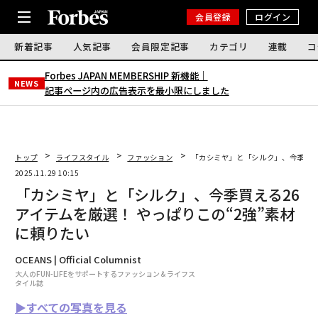
会員登録
ログイン
新着記事
人気記事
会員限定記事
カテゴリ
連載
コ
Forbes JAPAN MEMBERSHIP 新機能｜
NEWS
記事ページ内の広告表示を最小限にしました
トップ
ライフスタイル
ファッション
「カシミヤ」と「シルク」、今季買え
2025.11.29 10:15
「カシミヤ」と「シルク」、今季買える26
アイテムを厳選！ やっぱりこの“2強”素材
に頼りたい
OCEANS | Official Columnist
大人のFUN-LIFEをサポートするファッション＆ライフス
タイル誌
▶︎すべての写真を見る