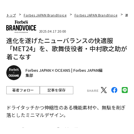
に身を委ねられたら幸せなり。
トップ
Forbes JAPAN BrandVoice
Forbes JAPAN BrandVoice
進化
今季ももちろん、多数の展開があるから、あなたのお気
に入りが見つかるはず。控えめながらも気品漂う風合
2025.04.17 20:00
い、そしてとろけるような柔らかさに身を委ねたい！
進化を遂げたニューバランスの快適服
「MET24」を、歌舞伎役者・中村歌之助が
記事の続きはこちら
着こなす
すべての画像を見る
Forbes JAPAN×OCEANS | Forbes JAPAN編
集部
極上な“シルク”ウェア傑作選！ ザ・ロウ、ビ
ズビム、マーカウエア、エイトンetc.
著者フォロー
記事を保存
ドライタッチかつ伸縮性のある機能素材や、無駄を削ぎ
落としたミニマルデザイン。
そんな “シティスペック”を兼ね備えたニューバランスの