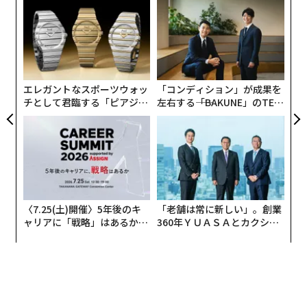
義す
パ
むス
技
無
な
防
術
た
ア
エレガントなスポーツウォッ
「コンディション」が成果を
チとして君臨する「ピアジ
左右する――「BAKUNE」のTEN
ェ」ポロの魅力
TIALが支える「挑戦者の明
日」
〈7.25(土)開催〉5年後のキ
「老舗は常に新しい」。創業
ャリアに「戦略」はあるか。
360年ＹＵＡＳＡとカクシン
トップエグゼクティブのキャ
CEO田尻望が語る、AIを超え
リアに触れる1日│CAREER S
る人の価値
UMMIT 2026
本格的な寒さに向き合うなら、やっぱりカシミヤが必要
だ。一張羅にはもちろんだけど、普段着でその心地良さ