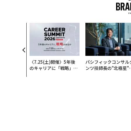
〈7.25(土)開催〉5年後
パシフィックコンサル
のキャリアに「戦略」は
ンツ技師長の"北極星"
あるか。トップエグゼク
災害への無力感を乗り
ティブのキャリアに触れ
え見つけた、防災一筋2
る1日│CAREER SUMMI
年の答え
T 2026