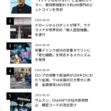
ラー、取得原価割れで約165億円のビ
ットコインを売却
2026.08.05
ドローンからロボットが降下、ウク
ライナが世界初の「無人空挺強襲」
を遂行
2026.08.06
栄養ドリンク成分の定番タウリンに
「老化細胞」を除去するメカニズム
を発見
2026.08.05
ロシアの攻撃で給油所が150キロにわ
たり全滅、ウは米国の引き寄せに奔
走 全面侵攻1623日目
2023.05.03
サムスン、ChatGPTの社内使用禁
止 機密コードの流出受け