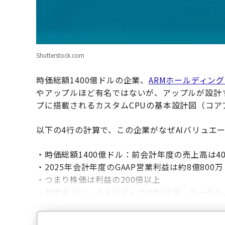
Shutterstock.com
時価総額1400億ドルの企業、
ARMホールディン
やアップルほど有名ではないが、アップルが設計す
プに搭載されるカスタムCPUの基本設計図（コ
以下の4行の計算で、この企業がなぜAIバリュエ
・時価総額1400億ドル：前会計年度の売上高は4
・2025年会計年度のGAAP営業利益は約8億800
・つまり株価は利益の200倍以上
・参考までに、エヌビディアは約50倍、グーグル