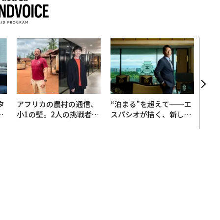
伝統
義す
が挑
来
タ
アフリカの農村の通信、
“泊まる”を超えて──エ
。
小1の壁。2人の挑戦者が
スパシオが描く、新しい
越
手にした「次なる武器」
日本のラグジュアリー
0
（前編）