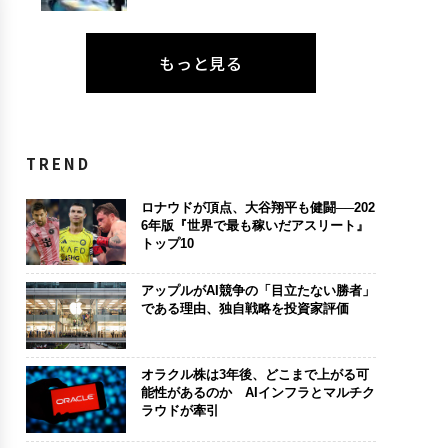
もっと見る
TREND
ロナウドが頂点、大谷翔平も健闘──202
6年版『世界で最も稼いだアスリート』
トップ10
アップルがAI競争の「目立たない勝者」
である理由、独自戦略を投資家評価
オラクル株は3年後、どこまで上がる可
能性があるのか AIインフラとマルチク
ラウドが牽引