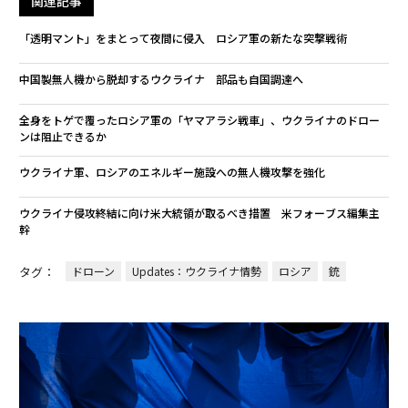
関連記事
「透明マント」をまとって夜間に侵入 ロシア軍の新たな突撃戦術
中国製無人機から脱却するウクライナ 部品も自国調達へ
全身をトゲで覆ったロシア軍の「ヤマアラシ戦車」、ウクライナのドロー
ンは阻止できるか
ウクライナ軍、ロシアのエネルギー施設への無人機攻撃を強化
ウクライナ侵攻終結に向け米大統領が取るべき措置 米フォーブス編集主
幹
タグ：
ドローン
Updates：ウクライナ情勢
ロシア
銃