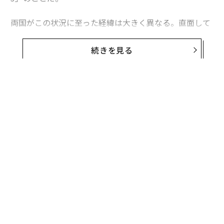
両国がこの状況に至った経緯は大きく異なる。直面して
いる課題は本質的に同じだが、模索する解決策もまた大
きく異なるものになるかもしれない。これは非対称戦、
続きを見る
つまり敵に貴重な資源をより多く消耗させる方法をめぐ
る問題であり、この分野では、相手よりも多くの資金を
投入できることを頼みにしてきた米国防総省よりも、限
られた資源で戦ってきたウクライナに分がある。
ウクライナへの長期にわたる「ミサイル攻囲」
ウクライナは4年以上にわたりロシアの空襲にさらされ
ており、それはエスカレートし続けている。攻撃は当初
は、航空機から発射される空対地ミサイル、巡航ミサイ
ル、弾道ミサイルを組み合わせたものだった。2022年9
月以降、ミサイルに加え
「シャヘド」自爆ドローン（無人機）
も投入されるよう
になった。シャヘドの飛来数は最初は1日に十機単位だ