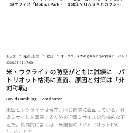
設オフィス「Mobius Park」
360年ＹＵＡＳＡとカクシン
がオープン──タマディック
CEO田尻望が語る、AIを超え
が健康経営を徹底する理由
る人の価値
トップ
経済・社会
欧州
米・ウクライナの防空がともに試練に パトリオ
2026.08.07 17:00
米・ウクライナの防空がともに試練に パ
トリオット枯渇に直面、原因と対策は「非
対称戦」
David Hambling | Contributor
米国とウクライナは現在、同じ問題に直面している。弾
道ミサイルを撃墜するための迎撃ミサイルの危機的な不
足だ。具体的に言えば、米国製の「パトリオットPAC-
3」のことだ。