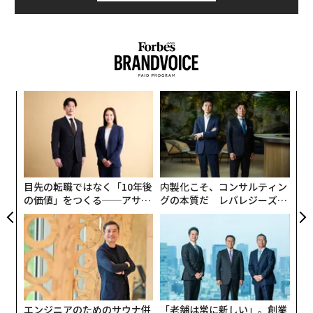
キ
パ
か。
技
キャ
無
“
R S
防
オ
ジ
目先の転職ではなく「10年後
内製化こそ、コンサルティン
の価値」をつくる──アサイ
グの本質だ レバレジーズが
ンの長期伴走型支援とは
実践する、次世代ファームの
全貌
エンジニアのためのサウナ併
「老舗は常に新しい」。創業