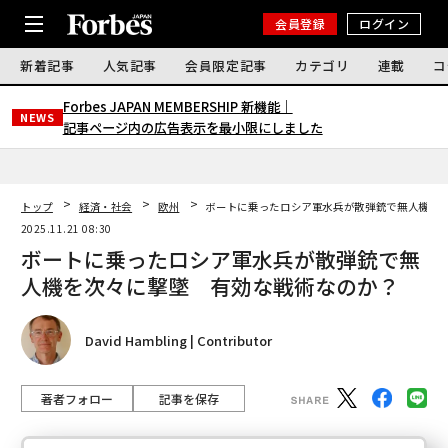
会員登録
ログイン
新着記事
人気記事
会員限定記事
カテゴリ
連載
コ
Forbes JAPAN MEMBERSHIP 新機能｜
NEWS
記事ページ内の広告表示を最小限にしました
トップ
経済・社会
欧州
ボートに乗ったロシア軍水兵が散弾銃で無人機を
2025.11.21 08:30
ボートに乗ったロシア軍水兵が散弾銃で無
人機を次々に撃墜 有効な戦術なのか？
David Hambling | Contributor
著者フォロー
記事を保存