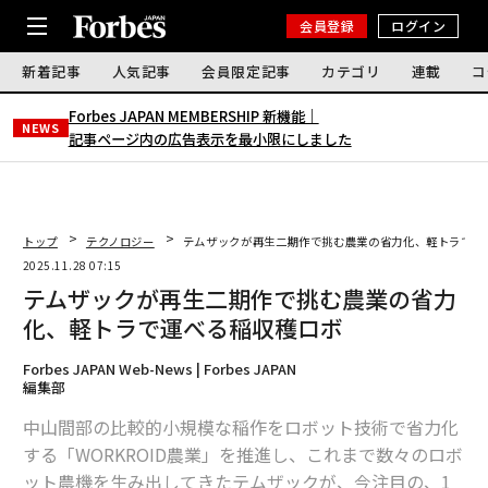
会員登録
ログイン
新着記事
人気記事
会員限定記事
カテゴリ
連載
コ
Forbes JAPAN MEMBERSHIP 新機能｜
NEWS
記事ページ内の広告表示を最小限にしました
トップ
テクノロジー
テムザックが再生二期作で挑む農業の省力化、軽トラで運
2025.11.28 07:15
テムザックが再生二期作で挑む農業の省力
化、軽トラで運べる稲収穫ロボ
Forbes JAPAN Web-News | Forbes JAPAN
編集部
中山間部の比較的小規模な稲作をロボット技術で省力化
する「WORKROID農業」を推進し、これまで数々のロボ
ット農機を生み出してきたテムザックが、今注目の、1