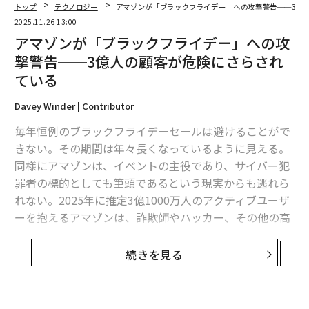
トップ
テクノロジー
アマゾンが「ブラックフライデー」への攻撃警告──3億
2025.11.26 13:00
SEE
ALSO
アマゾンが「ブラックフライデー」への攻
撃警告──3億人の顧客が危険にさらされ
テムザック「雷鳥」、農地の限界を
打ち破るDXモデルの新たな挑戦
ている
Davey Winder | Contributor
毎年恒例のブラックフライデーセールは避けることがで
ロボットなので人が乗る必要がなく、開始指示だけすれ
きない。その期間は年々長くなっているように見える。
ばあとは自動的に働いてくれる。また、圃場の上に対角
同様にアマゾンは、イベントの主役であり、サイバー犯
線状に張ったワイヤーを使って移動する多用途ロボット
罪者の標的としても筆頭であるという現実からも逃れら
「MU-0」がRMD-0の誘導や監視を行う。MU-0にはロボ
れない。2025年に推定3億1000万人のアクティブユーザ
ットの監視のほか、害獣の追い払いや圃場のモニタリン
ーを抱えるアマゾンは、詐欺師やハッカー、その他の高
グなど、さまざまな機能を追加できる。ワイヤーによる
度に標的化されたサイバー犯罪にとって、常に格好の獲
浮遊式移動システムのため、ドローンでは困難な作業に
物だ。
も対応できるのが特徴だ。
続きを見る
そして今、オンライン小売の巨人である同社が、攻撃者
がうごめく中で、すべての顧客が真剣に受け止めるべき