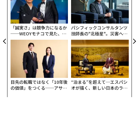
が
〜
に再び米を実らせるため、2回目は1カ月半ほどの短期間
が
金
で収穫できる。収量は1回目よりも減るが、それでも増
個
産が期待できる。だが課題も多い。そのひとつが、通常
ェ
「誠実さ」は競争力になるか
パシフィックコンサルタンツ
の農機では対応が難しい点だ。そこでテムザックはRMD
──WEOYモナコで見た、く
技師長の"北極星"。災害への
-0を開発した。
ら寿司の経営哲学
無力感を乗り越え見つけた、
防災一筋20年の答え
目先の転職ではなく「10年後
“泊まる”を超えて─エスパシ
の価値」をつくる──アサイ
オが描く、新しい日本のラグ
ンの長期伴走型支援とは
ジュアリー（中編）
再生二期作では、2回目の収量を高めるために、1回目の
収穫では地面から50センチメートルほどのところを刈る
「高刈り」を行う必要があるが、通常のコンバインは根
本から刈る仕様なので適さない。RMD-0は高刈りに対応
し、さらに刈り取った穂をその場で脱穀する「立毛脱
穀」も行う。