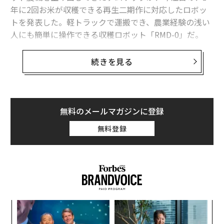
年に2回お米が収穫できる再生二期作に対応したロボッ
トを発表した。軽トラックで運搬でき、農業経験の浅い
人にも簡単に操作できる収穫ロボット「RMD-0」だ。
再生二期作とは、春に田植えをして成長した稲の穂の部
続きを見る
分だけを刈り取り、1カ月半ほどして同じ株から育ち穂
を付けた稲をもう一度刈り取るという農法。温暖化によ
って稲が栽培できる期間が延びたこともあり、多くの農
家が実験的に導入を始めている。
無料のメールマガジンに登録
無料登録
エ
通常、二期作は田植えを2回行う方式を指すが、再生二
設オ
期作は収穫時に苗を残し、そこから生える「ひこばえ」