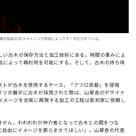
報が独自の3Dスキャニング技術によってデータ化されている。
しい古木の保存方法と加工技術にある。時間の重みによ
法によって再利用を可能にする。そして、古木の持ち味
ストが古木を使用するケース。「アフロ民藝」を提唱
イツの展示に古木が採用された際は、山翠舎のデザイナ
イメージを忠実に再現する加工の工程は彫刻家に依頼し
ません。われわれが仲介者となって古木との間をつな
に自由にイメージを膨らませてほしい」。山翠舎の代表