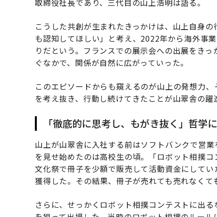
取締役社長であり、三代目の山上浩明は語る。
こうした共創が生まれたきっかけは、山上自身の
も認知してほしい」と考え、2022年から海外事
りだという。フランスでの展示会への出展をきっ
ぐなかで、関係が自然に広がっていった。
このエピソードからも窺えるのが山上の発想力、
を考え抜き、行動し続けてきたことが山翠舎の躍
「徹底的に思考し、もがき抜く」哲学
山上が山翠舎に入社する前はソフトバンクで営業
を見せ始めたのは高校生の頃。「ロボット相撲コ
文化祭で冊子を少額で販売して活動資金にしてい
獲得した。その結果、冊子が売れても売れなくて
さらに、せっかくロボット相撲コンテストに出る
を狙って出場した。当時のロボット相撲のルールは