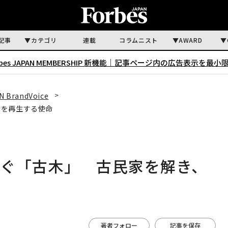
記事
カテゴリ
連載
コラムニスト
AWARD
rbes JAPAN MEMBERSHIP 新機能｜
記事ページ内の広告表示を最小
N BrandVoice
街を再生する使命
なぐ「古木」 古民家を解き、
著者フォロー
記事を保存