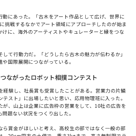
行動にあった。「古木をアート作品として広げ、世界に
業に挑戦するなかでアート領域にアプローチしたのが始ま
かけに、海外のアーティストやキュレーターと縁をつな
そして行動力だ。「どうしたら古木の魅力が伝わるか」
進や国際展開につながっている。
につながったロボット相撲コンテスト
を経験し、社長賞も受賞したことがある。営業力の片鱗
ンテスト」に出場したいと思い、応用物理班に入った。
たが、山上は企業に広告枠の営業をして、10社の広告を
も問題ない状況をつくり出した。
なら賞金がほしいと考え、高校生の部ではなく一般の部
、20cm四方の土俵で、重さ3kgまで、高さ無制限でラ