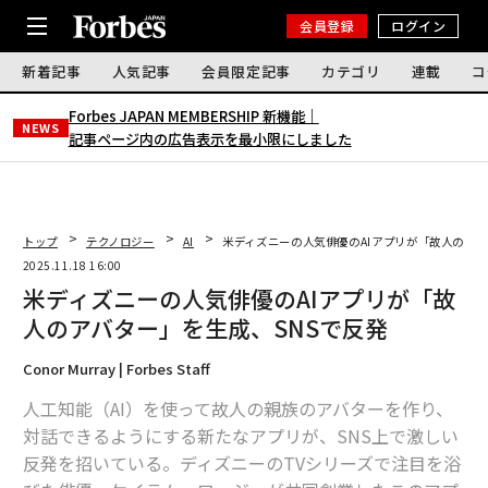
会員登録
ログイン
新着記事
人気記事
会員限定記事
カテゴリ
連載
コ
Forbes JAPAN MEMBERSHIP 新機能｜
NEWS
記事ページ内の広告表示を最小限にしました
トップ
テクノロジー
AI
米ディズニーの人気俳優のAIアプリが「故人のアバ
2025.11.18 16:00
米ディズニーの人気俳優のAIアプリが「故
人のアバター」を生成、SNSで反発
Conor Murray | Forbes Staff
人工知能（AI）を使って故人の親族のアバターを作り、
対話できるようにする新たなアプリが、SNS上で激しい
反発を招いている。ディズニーのTVシリーズで注目を浴