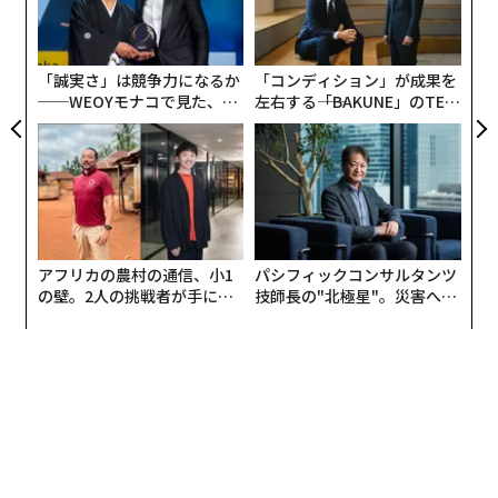
ズが
ク
ムの
た「
「誠実さ」は競争力になるか
「コンディション」が成果を
──WEOYモナコで見た、く
左右する――「BAKUNE」のTEN
ら寿司の経営哲学
TIALが支える「挑戦者の明
日」
アフリカの農村の通信、小1
パシフィックコンサルタンツ
の壁。2人の挑戦者が手にし
技師長の"北極星"。災害への
た「次なる武器」
無力感を乗り越え見つけた、
防災一筋20年の答え