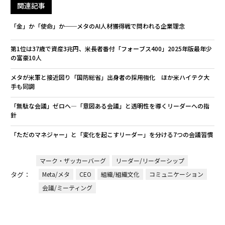
関連記事
「金」か「使命」か──メタのAI人材獲得戦で問われる企業理念
第1位は37歳で資産3兆円、米長者番付「フォーブス400」2025年版最年少
の富豪10人
メタが米軍と接近図り「国防総省」出身者の採用強化 ほか米ハイテク大
手も同調
「無駄な会議」ゼロへ―「意図ある会議」と透明性を導くリーダーへの指
針
「ただのマネジャー」と「変化を起こすリーダー」を分ける7つの会議習慣
マーク・ザッカーバーグ
リーダー/リーダーシップ
タグ：
Meta/メタ
CEO
組織/組織文化
コミュニケーション
会議/ミーティング