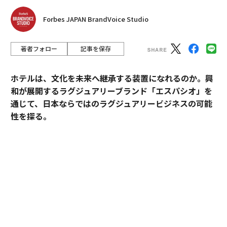
Forbes JAPAN BrandVoice Studio
著者フォロー
記事を保存
ホテルは、文化を未来へ継承する装置になれるのか。興
和が展開するラグジュアリーブランド「エスパシオ」を
通じて、日本ならではのラグジュアリービジネスの可能
性を探る。
2025年10月、名古屋城の正面にひとつの“城”が誕生し
た。あの有名な金のシャチホコこそ冠してはいないが、
石組みの壁の上に、御殿風の建築が積み重ねられたさま
はまさに現代の城。長年、名古屋城を“金城”と呼び親し
んできた名古屋の人々も少なからず驚いたに違いない。
その“城”とは、「エスパシオ ナゴヤキャッスル」。大手