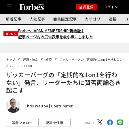
会員登録
ログイン
新着記事
人気記事
会員限定記事
カテゴリ
連載
コ
Forbes JAPAN MEMBERSHIP 新機能｜
NEWS
記事ページ内の広告表示を最小限にしました
トップ
経済・社会
経済
ザッカーバーグの「定期的な1on1を行わない」
2025.11.17 17:00
ザッカーバーグの「定期的な1on1を行わ
ない」発言、リーダーたちに賛否両論巻き
起こす
Chris Walton | Contributor
著者フォロー
記事を保存