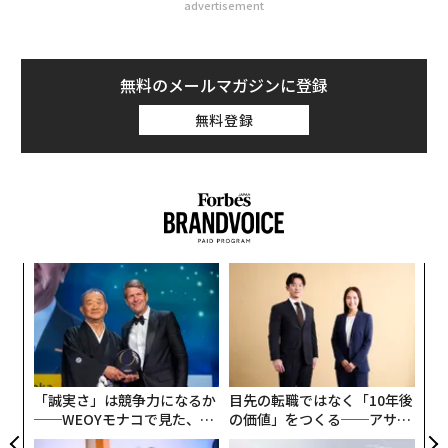
advertisement
無料のメールマガジンに登録
無料登録
ンツ
ア
への
の
た、
た
〜
金
個
ェ
「誠実さ」は競争力になるか
目先の転職ではなく「10年後
──WEOYモナコで見た、く
の価値」をつくる──アサイ
ら寿司の経営哲学
ンの長期伴走型支援とは