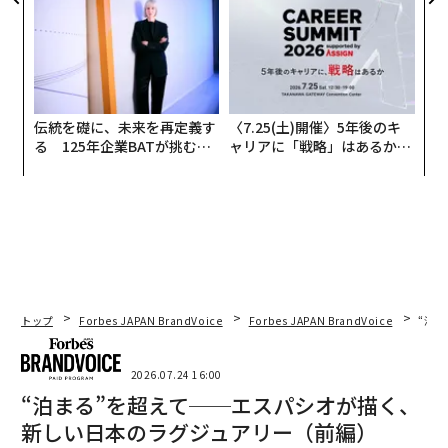
伝統を礎に、未来を再定義す
〈7.25(土)開催〉5年後のキ
る 125年企業BATが挑むス
ャリアに「戦略」はあるか。
モークレスな未来
トップエグゼクティブのキャ
リアに触れる1日│CAREER S
UMMIT 2026
トップ
Forbes JAPAN BrandVoice
Forbes JAPAN BrandVoice
“泊
2026.07.24 16:00
“泊まる”を超えて──エスパシオが描く、
新しい日本のラグジュアリー（前編）