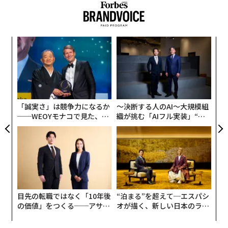
思考の転換
過去20年間で現れた、最も大きなイノベーションを考え
な
てみよう。Airbnbは空き部屋を発明したわけではない。
術
た
Uberが自動車を発明したわけでもない。彼らは、既存産
伝
ア
業に思考の転換をもたらしたのだ。
る
モ
ホテル業界の主流的な考え方は、「我々は資産を所有し
「誠実さ」は競争力になるか
〜決断する人のAI〜大規模組
なければならない。我々のビジネスは不動産管理だ」と
──WEOYモナコで見た、く
織が挑む「AIフル実装」“使
ら寿司の経営哲学
う”企業から“動く”企業へ【N
いうものだった。だが、Airbnb創業者のブライアン・チ
TTドコモビジネス×PwC】
ェスキーとジョー・ゲビアは、
異なる問い
を投げかけ
た。「もし、資産が部屋ではなく信頼だったとしたら？
もし、すでに存在している世界中の部屋という在庫を解
放できるとしたら？」
目先の転職ではなく「10年後
“泊まる”を超えて─エスパシ
彼らが気づいたのは技術的な問題ではなく、視点の問題
の価値」をつくる──アサイ
オが描く、新しい日本のラグ
ンの長期伴走型支援とは
ジュアリー（中編）
だった。彼らが構築したプラットフォームは、そうした