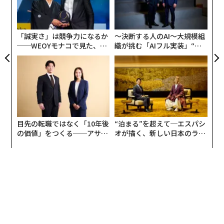
ア
る
モ
「誠実さ」は競争力になるか
〜決断する人のAI〜大規模組
──WEOYモナコで見た、く
織が挑む「AIフル実装」“使
ら寿司の経営哲学
う”企業から“動く”企業へ【N
TTドコモビジネス×PwC】
目先の転職ではなく「10年後
“泊まる”を超えて─エスパシ
の価値」をつくる──アサイ
オが描く、新しい日本のラグ
ンの長期伴走型支援とは
ジュアリー（中編）