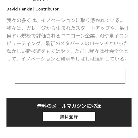
David Henkin | Contributor
我々の多くは、イノベーションに取り憑かれている。
我々は、ガレージから生まれたスタートアップや、数十
億ドル規模で評価されるユニコーン企業、AIや量子コン
ピューティング、最新のメタバースのローンチといった
輝かしい新技術をもてはやす。ただし我々は社会全体と
して、イノベーションと発明をしばしば混同している。
発明が新たなものを生み出すことであるのに対し、イノ
ベーションは新たな価値を創造することだ。そして、最
も強力で、業界を覆すような破壊的革新（ディスラプシ
ョン）が、新たな技術から始まることはめったにない。
それらは、新たな思考方法から始まり、マインドセット
無料のメールマガジンに登録
における変化から始まる。
無料登録
技術は、実現手段に過ぎない。マインドセットこそが触
媒なのだ。