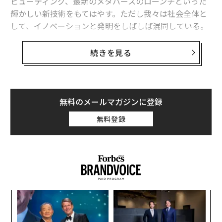
ピューティング、最新のメタバースのローンチといった
輝かしい新技術をもてはやす。ただし我々は社会全体と
して、イノベーションと発明をしばしば混同している。
発明が新たなものを生み出すことであるのに対し、イノ
続きを見る
ベーションは新たな価値を創造することだ。そして、最
も強力で、業界を覆すような破壊的革新（ディスラプシ
ョン）が、新たな技術から始まることはめったにない。
それらは、新たな思考方法から始まり、マインドセット
無料のメールマガジンに登録
における変化から始まる。
無料登録
技術は、実現手段に過ぎない。マインドセットこそが触
媒なのだ。
な
術
た
伝