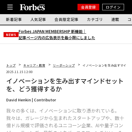
会員登録
ログイン
新着記事
人気記事
会員限定記事
カテゴリ
連載
コ
Forbes JAPAN MEMBERSHIP 新機能｜
NEWS
記事ページ内の広告表示を最小限にしました
トップ
キャリア・教育
リーダーシップ
イノベーションを生み出すマイン
2025.11.15 12:00
イノベーションを生み出すマインドセット
を、どう獲得するか
David Henkin | Contributor
我々の多くは、イノベーションに取り憑かれている。
我々は、ガレージから生まれたスタートアップや、数十
億ドル規模で評価されるユニコーン企業、AIや量子コン