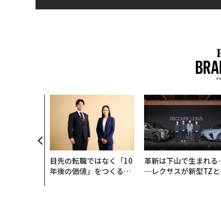
目先の転職ではなく「10
革新は下山で生まれる
年後の価値」をつくる─
─レクサスが新型TZと
─アサインの長期伴走型
Sに込めた「DISCOVE
支援とは
R」の哲学