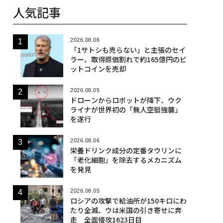
人気記事
2026.08.06
「1サトシも売らない」と主張のセイ
ラー、取得原価割れで約165億円のビ
ットコインを売却
2026.08.05
ドローンからロボットが降下、ウク
ライナが世界初の「無人空挺強襲」
を遂行
2026.08.06
栄養ドリンク成分の定番タウリンに
「老化細胞」を除去するメカニズム
を発見
2026.08.05
ロシアの攻撃で給油所が150キロにわ
たり全滅、ウは米国の引き寄せに奔
走 全面侵攻1623日目