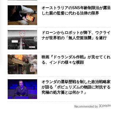
オーストラリアのSNS年齢制限法が露呈
した親の監督に代わる法律の限界
ドローンからロボットが降下、ウクライ
ナが世界初の「無人空挺強襲」を遂行
映画『ドゥランダル作戦』が見せてくれ
る、インドの様々な横顔
オランダの選挙歴戦を制した政治戦略家
が語る「ポピュリズムの物語に対抗する
究極の処方箋とは何か？」
Recommended by