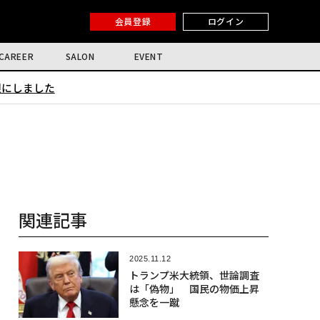
会員登録
ログイン
CAREER
SALON
EVENT
限にしました
関連記事
2025.11.12
トランプ米大統領、世論調査
は「偽物」 国民の物価上昇
懸念を一蹴