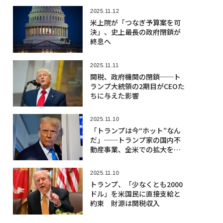
2025.11.12
米上院が「つなぎ予算案を可
決」、史上最長の政府閉鎖が
終息へ
2025.11.11
関税、政府機関の閉鎖──ト
ランプ大統領の2期目がCEOた
ちに与えた影響
2025.11.10
「トランプは今“ホット”なん
だ」──トランプ家の国内不
動産事業、全米での拡大を目
指し再始動か
2025.11.10
トランプ、「少なくとも2000
ドル」を米国民に直接支給と
約束 財源は関税収入