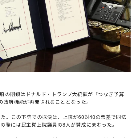
政府の閉鎖はドナルド・トランプ大統領が「つなぎ予算
ての政府機能が再開されることとなった。
した。この下院での採決は、上院が60対40の票差で同法
その際には民主党上院議員の8人が賛成にまわった。