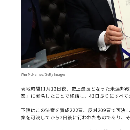
Win McNamee/Getty Images
現地時間11月12日夜、史上最長となった米連邦
案」に署名したことで終結し、43日ぶりにすべ
下院はこの法案を賛成222票、反対209票で可決
案を可決してから2日後に行われたものであり、