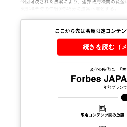
今回可決された法案により、連邦政府機関の資金は
東部標準時の午後9時45分に法案へ署名する。