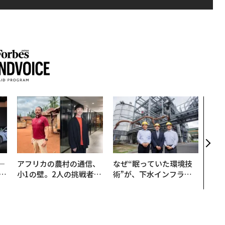
〜決
代の
ト、
【M
×P
─
アフリカの農村の通信、
なぜ“眠っていた環境技
E
小1の壁。2人の挑戦者が
術”が、下水インフラを
手にした「次なる武器」
変えたのか──産総研×
月島JFEアクアソリュー
ションの10年