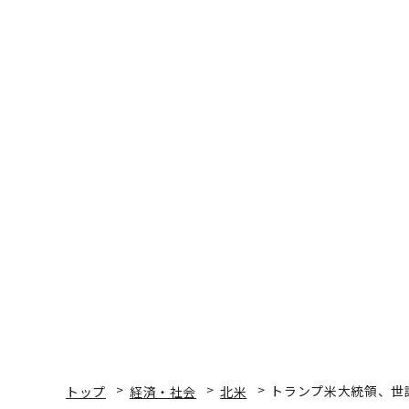
トップ
経済・社会
北米
トランプ米大統領、世
北米
2025.11.12 09:00
トランプ米大統領、世論
昇懸念を一蹴
Mary Whitfill Roeloffs | Forbes Staff