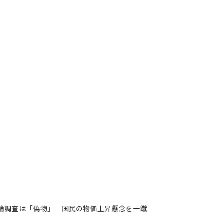
論調査は「偽物」 国民の物価上昇懸念を一蹴
調査は「偽物」 国民の物価上
著者フォロー
記事を保存