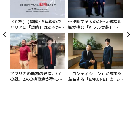
由
3
C
る
〈7.25(土)開催〉5年後のキ
〜決断する人のAI〜大規模組
ャリアに「戦略」はあるか。
織が挑む「AIフル実装」“使
トップエグゼクティブのキャ
う”企業から“動く”企業へ【N
リアに触れる1日│CAREER S
TTドコモビジネス×PwC】
UMMIT 2026
アフリカの農村の通信、小1
「コンディション」が成果を
の壁。2人の挑戦者が手にし
左右する――「BAKUNE」のTEN
た「次なる武器」
TIALが支える「挑戦者の明
日」