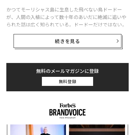
1938年に「永遠に姿を消した」フクロオオカミ、その最後の写真
かつてモーリシャス島に生息した飛べない鳥ドードー
が、人間の入植によって数十年のあいだに絶滅に追いや
100年前に撮影されたバーバリライオン、絶滅前最後の写真
られた話は広く知られている。ドードーだけではない。
北大西洋の
オオウミガラス
、ニュージーランドの
モア
、
絶滅危惧種ウナギに「舌鼓を打つ」日本人の食意識
マダガスカル島の
エレファントバード
、インド洋のレユ
続きを見る
約4万年前の古代微生物、アラスカの永久凍土から「蘇生」 研究
ニオン島に生息していたレユニオンドードーはいずれ
も、人間がその生息地に到来してほどなく絶滅した。
梅毒の起源の謎と、「コロンブス交換」の波及効果
2020年に学術誌『Science Advance』に発表された
研究
無料のメールマガジンに登録
タグ：
生物
絶滅/絶滅危惧種
は、飛べない鳥が、いかに過酷な状況に置かれてきたか
無料登録
を明らかにしている。記録されている鳥類の絶滅例をす
べて調査した結果、人間の活動によって絶滅したとみら
れる鳥類は全部で581種、そのうち166種が飛べない鳥だ
advertisement
ったと考えられるという。絶滅した鳥類の29％を、飛べ
ない鳥が占める計算だ。飛べる鳥と飛べない鳥の比率
は、およそ100対1であることを踏まえると、飛べない鳥
ィン
ア
たちを取り巻く状況の深刻さが理解できるだろう。
ズが
の