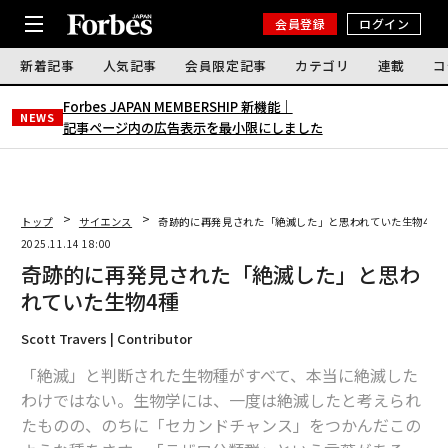
会員登録
ログイン
新着記事
人気記事
会員限定記事
カテゴリ
連載
コ
Forbes JAPAN MEMBERSHIP 新機能｜
NEWS
記事ページ内の広告表示を最小限にしました
トップ
サイエンス
奇跡的に再発見された「絶滅した」と思われていた生物4種
2025.11.14 18:00
奇跡的に再発見された「絶滅した」と思わ
れていた生物4種
Scott Travers | Contributor
「絶滅」と判断された生物種がすべて、本当に絶滅した
わけではない。生物学には、一度は絶滅したと考えられ
たものの、のちに「セカンドチャンス」をつかんだこの