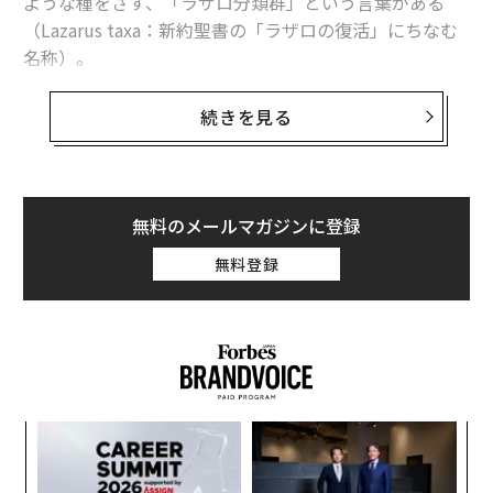
ような種をさす、「ラザロ分類群」という言葉がある
（Lazarus taxa：新約聖書の「ラザロの復活」にちなむ
名称）。
この言葉が意味するのは、化石記録から消えた、あるい
続きを見る
は近年の観察記録が途絶えた後、数十年、数百年、時に
は数千年が経過してから、「
あり得ないような復活
」を
遂げた生物だ。
無料のメールマガジンに登録
こうした再発見は、絶滅というものが、科学的事実とい
無料登録
うよりも、時として人間の見方の問題であることを私た
ちに示している（少なくとも観察的な意味において
は）。こうした再発見の事例のうち、とりわけ驚異的な
ものを4つ、以下に紹介していこう。どれも、生存や、
科学が備えるべき謙虚さに関する深い真実を垣間見させ
てくれるものだ。
ナ併
“
k」
オ
ック
ジ
「