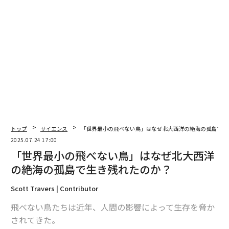
翻訳＝的場知之/ガリレオ
2026年9月号発売中
最新号の購入はこちらから
トップ
サイエンス
「世界最小の飛べない鳥」はなぜ北大西洋の絶海の孤島で生
2025.07.24 17:00
「世界最小の飛べない鳥」はなぜ北大西洋
メンバーシップに登録する
の絶海の孤島で生き残れたのか？
Scott Travers | Contributor
飛べない鳥たちは近年、人間の影響によって生存を脅か
関連記事
されてきた。