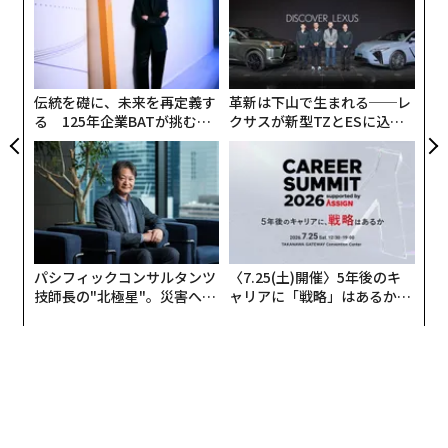
ムの
た
〜
金
個
ェ
伝統を礎に、未来を再定義す
革新は下山で生まれる──レ
る 125年企業BATが挑むス
クサスが新型TZとESに込め
モークレスな未来
た「DISCOVER」の哲学
パシフィックコンサルタンツ
〈7.25(土)開催〉5年後のキ
技師長の"北極星"。災害への
ャリアに「戦略」はあるか。
無力感を乗り越え見つけた、
トップエグゼクティブのキャ
防災一筋20年の答え
リアに触れる1日│CAREER S
UMMIT 2026