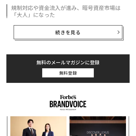
規制対応や資金流入が進み、暗号資産市場は
「大人」になった
実のところ、米国時間11月10日にニューヨークで開かれ
続きを見る
たメディア・サミットで「今の暗号資産市場をどう表現
するか」と聞かれたとき、私はこう答えた。「クリプト
は大人になっている」と。
無料のメールマガジンに登録
それは、規制面での進展があったこと、多くの暗号資産
に関連する企業が株式公開を果たした、もしくは準備中
無料登録
であること、機関投資家による資金流入が安定したこ
と、そしてジェイミー・ダイモン（JPモルガン・チェー
ス会長）による発言のトーンが変化したことなど、至る
ところに表れている。ダイモンが最近、「ビットコイン
を持つ権利は、喫煙する権利に似ている」と語ったの
は、これまでで最も寛容な表現といっていい。そして、
ンツ
ア
それは暗号資産のカンファレンス会場を歩くスーツ姿が
への
の
た、
た
増えたことにも明確に見て取れる。
〜