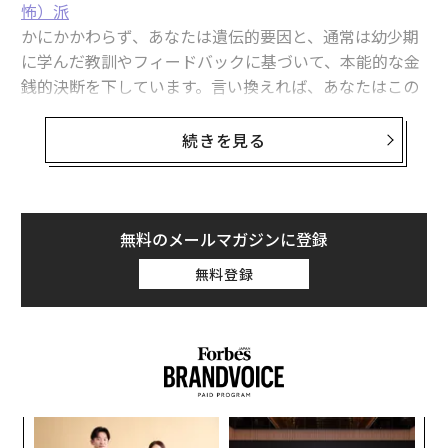
怖）派
かにかかわらず、あなたは遺伝的要因と、通常は幼少期
関連記事
に学んだ教訓やフィードバックに基づいて、本能的な金
XRPは5ドル到達なるか？ ETF承認で価格急騰の可能性
銭的決断を下しています。言い換えれば、あなたはこの
ように反応するようにプログラムされており、爬虫類脳
ステーブルコインが描く次世代決済システムの青写真
や感情脳が支配しているのです。これが人間関係や生活
続きを見る
に悪影響を及ぼしている場合—クレジットカードの借金
「シートベルトを締めろ」トランプによる関税配当発表でビットコインは
に苦しんでいたり、老後の貯蓄をしていなかったり、あ
再び急騰か
るいは銀行に大金があっても喜びがない場合—あなたは
ビットコインの価格下落から投資家が学ぶべき教訓
経済的幸福を欠いており、合理的思考や思考脳をもっと
無料のメールマガジンに登録
活用する必要があります。
ビットコイン17年の歴史、最大の敵は「過信」か 専門家が警鐘
無料登録
では、このような生来の性質をどのように変えればよい
仮想通貨/暗号資産
ビットコイン
投資/投資家
のでしょうか？お金に対する考え方をどのように変えれ
タグ：
資産運用/資産形成
資産
ばよいのでしょうか？鍵は、刺激と行動の間の時間を長
くすることです。遅らせれば遅らせるほど、合理的な脳
が主導権を握る時間が増えます。
ンツ
ア
advertisement