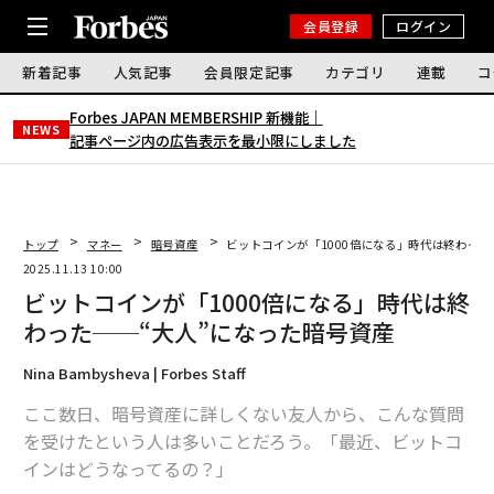
会員登録
ログイン
新着記事
人気記事
会員限定記事
カテゴリ
連載
コ
Forbes JAPAN MEMBERSHIP 新機能｜
NEWS
記事ページ内の広告表示を最小限にしました
トップ
マネー
暗号資産
ビットコインが「1000倍になる」時代は終わった
2025.11.13 10:00
ビットコインが「1000倍になる」時代は終
わった──“大人”になった暗号資産
Nina Bambysheva | Forbes Staff
ここ数日、暗号資産に詳しくない友人から、こんな質問
を受けたという人は多いことだろう。「最近、ビットコ
インはどうなってるの？」