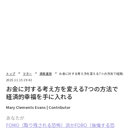
翻訳＝江津拓哉
2026年9月号発売中
トップ
マネー
資産運用
お金に対する考え方を変える7つの方法で経済的幸
2025.11.15 19:42
お金に対する考え方を変える7つの方法で
最新号の購入はこちらから
経済的幸福を手に入れる
メンバーシップに登録する
Mary Clements Evans | Contributor
あなたが
FOMO（取り残される恐怖）派かFORO（後悔する恐