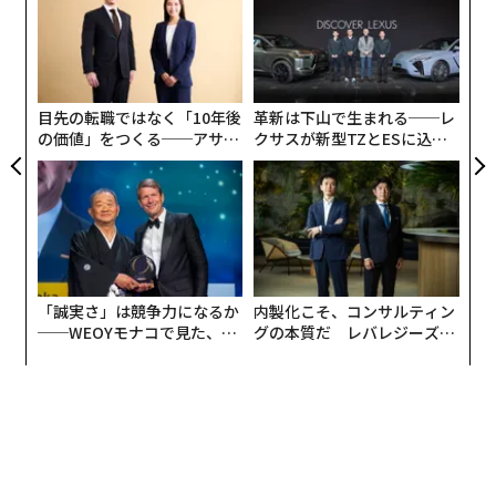
への
の
ここに、立ち止まるための7つの方法を紹介します：
た、
た
〜
織
HALT（立ち止まる）。
アルコホーリクス・アノニマス
う
は、会員が飲酒の誘惑に駆られたときにこの頭字語を使
T
目先の転職ではなく「10年後
革新は下山で生まれる──レ
うよう提案しています。これはHungry（空腹）、Angry
の価値」をつくる──アサイ
クサスが新型TZとESに込め
（怒り）、Lonely（孤独）、Tired（疲労）の略です。
ンの長期伴走型支援とは
た「DISCOVER」の哲学
次に重要な金銭的決断をしようとするとき、これらの感
情のいずれかがあなたを動かしていないか自問してみま
しょう。もしそうなら、まずそれに対処してから決断を
下しましょう。
習慣を崩す。
何かを繰り返せば繰り返すほど、それは自
「誠実さ」は競争力になるか
内製化こそ、コンサルティン
動的になります。例えば、あなたが高校教師だとしま
──WEOYモナコで見た、く
グの本質だ レバレジーズが
す。ハードな一日の最後のベルが鳴ると、買い物をして
ら寿司の経営哲学
実践する、次世代ファームの
リラックスします。ストレスを解消する一方で、借金が
全貌
膨らんでいきます。この習慣を断ち切るには、帰宅途中
にコメディポッドキャストを聴いたり、ジムに行ったり
してみましょう。
自分と対話する。
友人があなたが直面しているのと同じ