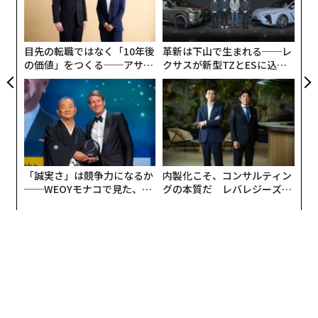
織
う
T
目先の転職ではなく「10年後
革新は下山で生まれる──レ
の価値」をつくる──アサイ
クサスが新型TZとESに込め
ンの長期伴走型支援とは
た「DISCOVER」の哲学
「誠実さ」は競争力になるか
内製化こそ、コンサルティン
──WEOYモナコで見た、く
グの本質だ レバレジーズが
ら寿司の経営哲学
実践する、次世代ファームの
全貌