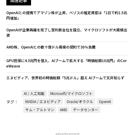
関連記事
OpenAIとの提携でアマゾン株が上昇、ベゾスの推定資産は「1日で約1.5兆
円増加」
OpenAIが企業再編を完了し営利新会社を設立、マイクロソフトが大規模出
資
AMD株、OpenAIとの数十億ドル規模の契約で30％急騰
GPU担保に4.3兆円を借入、AIブームで拡大する「時価総額10兆円」のCor
eWeave
エヌビディア、世界初の時価総額「5兆ドル」超え AIブームで天井知らず
AI / 人工知能
Microsoft/マイクロソフト
タグ：
NVIDIA / エヌビディア
Oracle/オラクル
OpenAI
サム・アルトマン
AMD
データセンター
advertisement