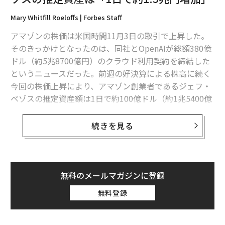
Mary Whitfill Roeloffs | Forbes Staff
アマゾンの株価は米国時間11月3日の取引で上昇した。
そのきっかけとなったのは、同社とOpenAIが総額380億
ドル（約5兆8700億円）のクラウド利用契約を締結した
というニュースだった。前週の好決算による株高に続く
今回の株価上昇により、アマゾン創業者であるジェフ・
ベゾスの推定資産額は1日で約100億ドル（約1兆5400億
円）増加した。
続きを見る
3日午後、アマゾンの株価は4％超上昇した。この株高
は、アマゾンウェブサービス（AWS）がOpenAIと7年間
の契約を締結し、AI技術に必要な計算能力を提供すると
の報道を受けたものだった。
無料のメールマガジンに登録
無料登録
1994年にシアトルの自宅ガレージでアマゾンを創業した
ベゾスは、同社株の8％を所有しており、3日午後の時点
における推定資産は前日から約3.8％、額にして98億ド