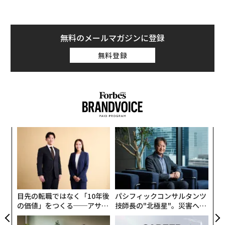
無料のメールマガジンに登録
無料登録
創業
内
シン
グ
超え
実
〜
全
金
個
ェ
目先の転職ではなく「10年後
パシフィックコンサルタンツ
の価値」をつくる──アサイ
技師長の"北極星"。災害への
ンの長期伴走型支援とは
無力感を乗り越え見つけた、
防災一筋20年の答え