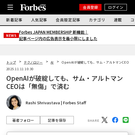
会員登録
ログイン
新着記事
人気記事
会員限定記事
カテゴリ
連載
コ
Forbes JAPAN MEMBERSHIP 新機能｜
NEWS
記事ページ内の広告表示を最小限にしました
トップ
テクノロジー
AI
OpenAIが破綻しても、サム・アルトマンCEOは
2025.11.11 10:30
OpenAIが破綻しても、サム・アルトマン
CEOは「無傷」で済む
Rashi Shrivastava | Forbes Staff
著者フォロー
記事を保存