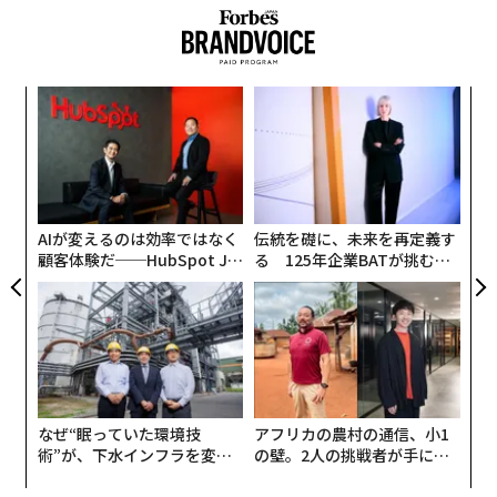
ル（約1兆5100億円）増加した。
─レ
〈7
込め
ャ
ト
エ
リア
設オ
UM
が
が
AIが変えるのは効率ではなく
伝統を礎に、未来を再定義す
顧客体験だ──HubSpot Ja
る 125年企業BATが挑むス
panが語る「Grow Better」
モークレスな未来
な組織のつくり方
なぜ“眠っていた環境技
アフリカの農村の通信、小1
術”が、下水インフラを変え
の壁。2人の挑戦者が手にし
たのか──産総研×月島JFE
た「次なる武器」
アクアソリューションの10年