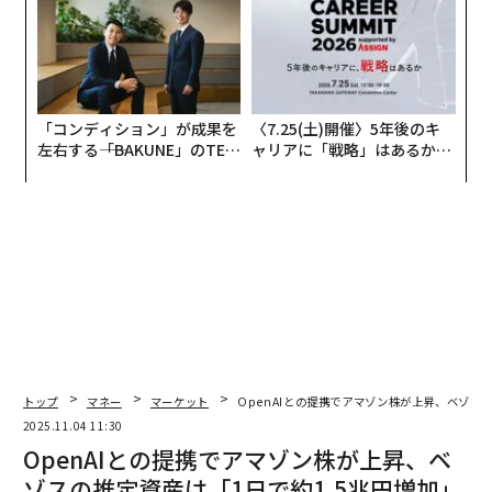
「コンディション」が成果を
〈7.25(土)開催〉5年後のキ
左右する――「BAKUNE」のTEN
ャリアに「戦略」はあるか。
TIALが支える「挑戦者の明
トップエグゼクティブのキャ
日」
リアに触れる1日│CAREER S
UMMIT 2026
トップ
マネー
マーケット
OpenAIとの提携でアマゾン株が上昇、ベゾスの
2025.11.04 11:30
OpenAIとの提携でアマゾン株が上昇、ベ
ゾスの推定資産は「1日で約1.5兆円増加」