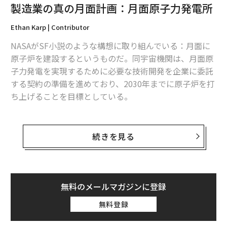
製造業の真の月面計画：月面原子力発電所
Ethan Karp | Contributor
NASAがSF小説のような構想に取り組んでいる：月面に
原子炉を建設するというものだ。同宇宙機関は、月面原
子力発電を実現するために必要な技術開発を企業に委託
する契約の準備を進めており、2030年までに原子炉を打
ち上げることを目標としている。
成功すれば、宇宙探査と月面での人類の恒久的な存在確
立に大きな意味を持つだろうが、ここにはもう一つの側
続きを見る
面がある。月面原子力が実現するとすれば、それは地球
上の製造業者たちの力によるものだ。先進合金から精密
機械加工まで、製造業者たちはNASAの野心的なビジョ
ンを実現する中心的存在なのだ。
無料のメールマガジンに登録
無料登録
さらに重要なのは：原子力の勢いが続けば—月面でも、
そして地球上でも—それは必要な材料やシステムを設