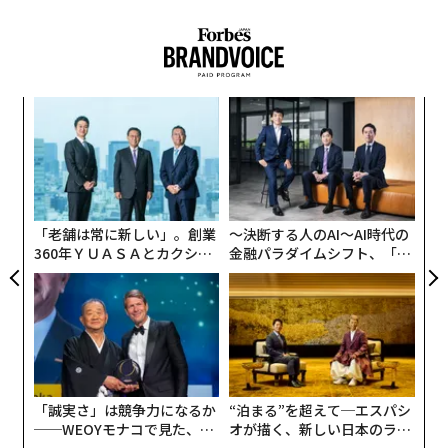
計、製造、改良する企業にとって長期的なビジネスチャ
ンスを意味することになる。
そもそもなぜ月に原子力を置くのか？
年後
挑
サイ
よっ
少し立ち止まって考えてみよう。米国—そして同様の野
PA
望を持つロシアや中国—は月に原子力を設置することで
な
術
何を達成しようとしているのか？まず第一に、それによ
た
って月で最も資源が豊富な地域に恒久的な拠点を確立す
ア
「老舗は常に新しい」。創業
〜決断する人のAI〜AI時代の
る能力が得られる。「月には誰もが最高だと知っている
360年ＹＵＡＳＡとカクシン
金融パラダイムシフト、「超
特定の場所がある」とNASA長官のショーン・ダフィー
CEO田尻望が語る、AIを超え
個別化」の核心 【MUFG×ウ
氏は言う。「そこには氷がある。太陽光がある。我々は
る人の価値
ェルスナビ×PwC】
そこに最初に到達し、アメリカのために確保したいの
だ」。
これまで、月面の宇宙船のエネルギー源としては主に太
陽光パネルが使用されてきたが、2週間ごとに日光が消
「誠実さ」は競争力になるか
“泊まる”を超えて─エスパシ
──WEOYモナコで見た、く
オが描く、新しい日本のラグ
えるという制限がある。そこでNASAのアルテミス計画
ら寿司の経営哲学
ジュアリー（中編）