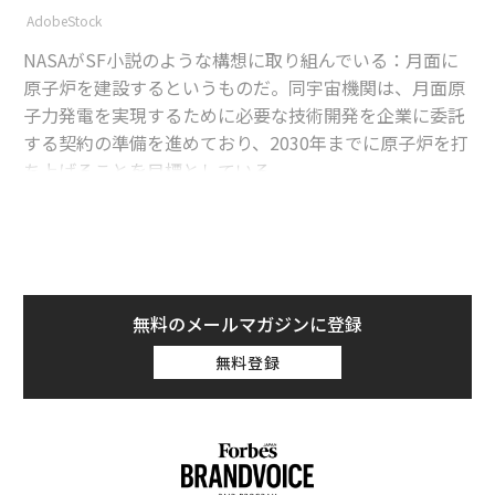
AdobeStock
NASAがSF小説のような構想に取り組んでいる：月面に
原子炉を建設するというものだ。同宇宙機関は、月面原
子力発電を実現するために必要な技術開発を企業に委託
する契約の準備を進めており、2030年までに原子炉を打
ち上げることを目標としている。
advertisement
成功すれば、宇宙探査と月面での人類の恒久的な存在確
立に大きな意味を持つだろうが、ここにはもう一つの側
面がある。月面原子力が実現するとすれば、それは地球
無料のメールマガジンに登録
上の製造業者たちの力によるものだ。先進合金から精密
無料登録
機械加工まで、製造業者たちはNASAの野心的なビジョ
ンを実現する中心的存在なのだ。
さらに重要なのは：原子力の勢いが続けば—月面でも、
そして地球上でも—それは必要な材料やシステムを設