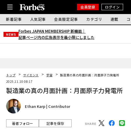
会員登録
ログイン
新着記事
人気記事
会員限定記事
カテゴリ
連載
コ
Forbes JAPAN MEMBERSHIP 新機能｜
NEWS
記事ページ内の広告表示を最小限にしました
トップ
サイエンス
宇宙
製造業の真の月面計画：月面原子力発電所
2025.11.10 08:17
製造業の真の月面計画：月面原子力発電所
Ethan Karp | Contributor
著者フォロー
記事を保存