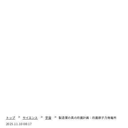
トップ
サイエンス
宇宙
製造業の真の月面計画：月面原子力発電所
2025.11.10 08:17