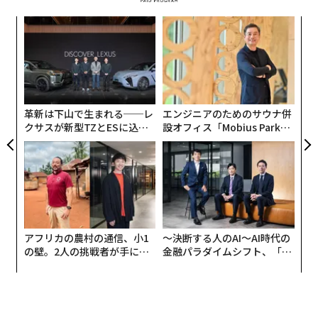
計、製造、改良する企業にとって長期的なビジネスチャ
キ
“
ンスを意味することになる。
か。
オ
キャ
ジ
パ
そもそもなぜ月に原子力を置くのか？
R S
技
無
防
advertisement
革新は下山で生まれる──レ
エンジニアのためのサウナ併
クサスが新型TZとESに込め
設オフィス「Mobius Park」
た「DISCOVER」の哲学
がオープン──タマディック
少し立ち止まって考えてみよう。米国—そして同様の野
が健康経営を徹底する理由
望を持つロシアや中国—は月に原子力を設置することで
何を達成しようとしているのか？まず第一に、それによ
って月で最も資源が豊富な地域に恒久的な拠点を確立す
る能力が得られる。「月には誰もが最高だと知っている
特定の場所がある」とNASA長官のショーン・ダフィー
アフリカの農村の通信、小1
〜決断する人のAI〜AI時代の
の壁。2人の挑戦者が手にし
金融パラダイムシフト、「超
氏は言う。「そこには氷がある。太陽光がある。我々は
た「次なる武器」
個別化」の核心 【MUFG×ウ
そこに最初に到達し、アメリカのために確保したいの
ェルスナビ×PwC】
だ」。