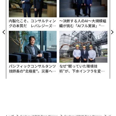
〈7
由
ます。
ャ
ト
リア
総務省が10月24日に発表した9月の全国消費者物価指数
内製化こそ、コンサルティン
〜決断する人のAI〜大規模組
UM
（CPI）は、前年同月比で＋2.9％。変動の激しい生鮮食
グの本質だ レバレジーズが
織が挑む「AIフル実装」“使
実践する、次世代ファームの
う”企業から“動く”企業へ【N
品を除く物価指数（コアCPI）についても同じく＋2.9％
全貌
TTドコモビジネス×PwC】
で、高い水準になっています。コメをはじめとする食料
品の価格上昇などにより、2024年秋以降、物価上昇が顕
著になりました。CPIは政府・日銀の目指す物価上昇率
＋2％を、2022年4月以来、3年以上にわたり上回ってお
り、幅広い品目・サービスで長年据え置かれてきた価格
パシフィックコンサルタンツ
なぜ“眠っていた環境技
が引き上げられ、一種の「値上げブーム」が続いていま
技師長の"北極星"。災害への
術”が、下水インフラを変え
無力感を乗り越え見つけた、
たのか──産総研×月島JFE
す。
防災一筋20年の答え
アクアソリューションの10年