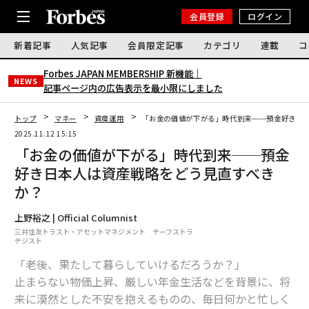
会員登録
ログイン
新着記事
人気記事
会員限定記事
カテゴリ
連載
コ
Forbes JAPAN MEMBERSHIP 新機能｜
NEWS
記事ページ内の広告表示を最小限にしました
トップ
マネー
資産運用
「お金の価値が下がる」時代到来──預金好き日
2025.11.12 15:15
「お金の価値が下がる」時代到来──預金
好き日本人は資産戦略をどう見直すべき
か？
上野裕之 | Official Columnist
三井住友トラスト・アセットマネジメント チーフストラ
テジスト
「老後、果たして暮らしていけるだろうか？」
止まらない物価上昇、厳しい年金生活などを背景に、将
来に漠然とした不安を抱えるものの、毎日何かと忙しく