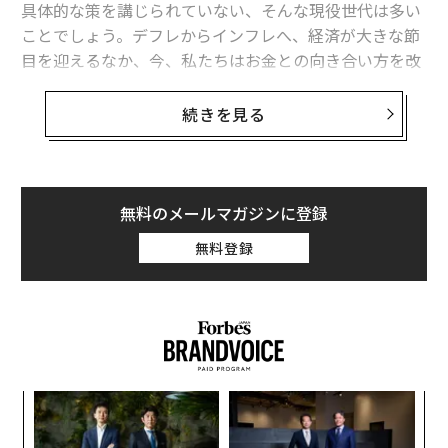
具体的な策を講じられていない、そんな現役世代は多い
ことでしょう。デフレからインフレへ、経済が大きな節
目を迎えるなか、今、私たちはお金との向き合い方を改
め、人生のマネー戦略を描き直す必要があります。その
確かなヒントを、経済や家計のデータから紐解いていく
続きを見る
連載が始まります。
著者は20年以上、ファンドマネージャーを務めた資産運
用のプロで、三井住友トラスト・アセットマネジメント
無料のメールマガジンに登録
チーフストラテジストの上野裕之。人生100年時代、長
無料登録
引く老後を豊かに、笑って過ごすための手がかりが、き
っと見つかるはず。
さよならデフレ。国民を苦しめる「値上げブー
ム」襲来
1990年代半ばから続いたモノの値段が上がらない時代
ナ併
革
は、ようやく終焉を迎えたと見られます。この経済構造
k」
ク
ック
た「
の変化は、個人の資産形成にとって大きな転換点となり