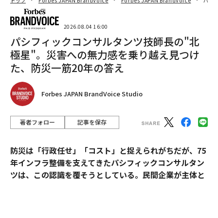
トップ
Forbes JAPAN BrandVoice
Forbes JAPAN BrandVoice
パシ
2026.08.04 16:00
パシフィックコンサルタンツ技師長の"北
極星"。災害への無力感を乗り越え見つけ
た、防災一筋20年の答え
出所：IMF（国際通貨基金）「世界経済見通し2025年４月」のデータをもと
に三井住友トラスト・アセットマネジメント作成。2025年～2030年は予測
値
Forbes JAPAN BrandVoice Studio
なぜ、長らく続いたデフレが終わったのか。転機は、20
著者フォロー
記事を保存
20年から始まったコロナ禍でした。当初、経済活動は大
きく落ち込み、需要が急減。多くの生産活動が止まり、
後継者のいない企業や店舗では、廃業の動きも見られま
防災は「行政任せ」「コスト」と捉えられがちだが、75
した。その後、徐々に経済の正常化が進みましたが、20
年インフラ整備を支えてきたパシフィックコンサルタン
22年2月にはロシアによるウクライナ侵略が始まったこ
ツは、この認識を覆そうとしている。民間企業が主体と
とで、小麦などの食料や原油、天然ガスをはじめとした
なる新たなビジョン「サステナ∞レジリエンス社会」を
エネルギーが不足。一方で、欧米経済がコロナ禍から急
提唱。構想の旗振り役となった技師長・平川了治に、自
回復したこともあり、需要に供給が追い付かず、世界的
身の思いと共に、ビジョンの要諦を聞いた。