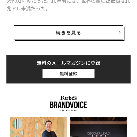
3分の1程度だった。10年前には、世界の金の総価値は10
兆ドル未満だった。
今やついに金本位制に戻ることができる―突如として金
が豊富になったからだ。結局のところ、1960年代後半か
続きを見る
ら1970年代初頭にかけて金本位制を放棄した理由（197
1年に実行された）は、金が十分になかったからだっ
た。もし米国のような国が金本位制を採用していれば、
固定価格（当時は1オンス35ドル）での兌換を強く求め
無料のメールマガジンに登録
られた場合、金を「使い果たす」可能性があった。そし
無料登録
て金本位制の国が金を使い果たせば、金本位制は揺ら
ぎ、機能せず、失敗することになっただろう。
ここで疑問に思うかもしれない。金市場はあらゆる市場
の中で最も深く流動性が高いのに、通貨発行者が金を
「使い果たす」ことは可能なのだろうか？その発行者は
果を
「
他の誰とでも同様に公開市場で金を購入できないのだろ
EN
─
うか？
明
ら
義す
〜