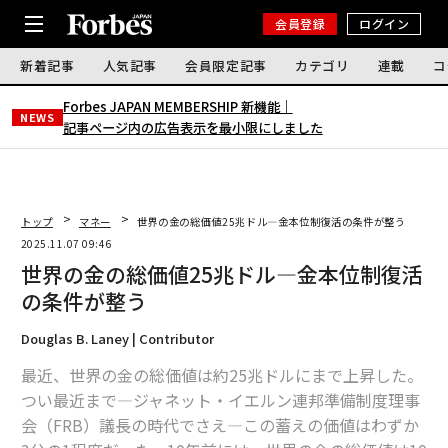
会員登録
ログイン
新着記事
人気記事
会員限定記事
カテゴリ
連載
コ
Forbes JAPAN MEMBERSHIP 新機能｜
NEWS
記事ページ内の広告表示を最小限にしました
トップ
マネー
世界の金の総価値25兆ドル―金本位制復活の条件が整う
2025.11.07 09:46
世界の金の総価値25兆ドル―金本位制復活
の条件が整う
Douglas B. Laney | Contributor
最近、世界の金の総価値は約25兆ドルにまで上昇した。
つい最近まで―ジャネット・イエルン連邦準備制度理事
会（FRB）議長の時代でさえ―この蓄えの価値はわずか