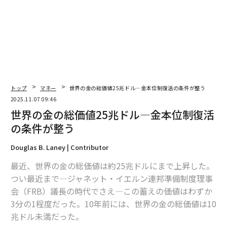
キ（今日これらの問題を扱うブレトンウッズ・リサーチ
を創設した人物）は1970年代から2000年代初頭にかけ
て、この点を何度も繰り返し主張した。1980年代と199
0年代に政策がそれに従ったとき、アメリカンドリーム
は再び活気づいた。
（
forbes.com 原文
）
トップ
マネー
世界の金の総価値25兆ドル―金本位制復活の条件が整う
2025.11.07 09:46
世界の金の総価値25兆ドル―金本位制復活
の条件が整う
2026年9月号発売中
Douglas B. Laney | Contributor
最近、世界の金の総価値は約25兆ドルにまで上昇した。
最新号の購入はこちらから
つい最近まで―ジャネット・イエルン連邦準備制度理事
会（FRB）議長の時代でさえ―この蓄えの価値はわずか
メンバーシップに登録する
3分の1程度だった。10年前には、世界の金の総価値は10
兆ドル未満だった。