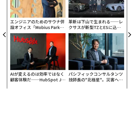
むス
金
もちろんできる―だから米国が金を使い果たすという言
個
い方は意味をなさなかった。しかし、これが1971年に金
ェ
エンジニアのためのサウナ併
革新は下山で生まれる──レ
本位制を廃止した理由のようだ。米国が兌換を求められ
設オフィス「Mobius Park」
クサスが新型TZとESに込め
て金を使い果たすという懸念があった。
がオープン──タマディック
た「DISCOVER」の哲学
が健康経営を徹底する理由
金本位制を廃止した結果はどうだったか？主流メディ
ア、学術界、政策立案者たちはうまくいったと言った。
金本位制後の状況についての協調的な言説を見るのは驚
くべきことだ。数年後のFRBの
研究
（3ページ参照）に
AIが変えるのは効率ではなく
パシフィックコンサルタンツ
よれば：「結果として、これらの新しい取り決めは合理
顧客体験だ──HubSpot Ja
技師長の"北極星"。災害への
的にうまく機能した」。1970年代半ばの一般的な見解
panが語る「Grow Better」
無力感を乗り越え見つけた、
は、大恐慌以来最悪の不況が進行中（1974年は成長が絶
な組織のつくり方
防災一筋20年の答え
対的に崩壊した年）で、インフレは狂気じみていた（平
時で二桁）が、金本位制からの移行を監視していた金融
当局者たちは概ね任務を成功させたというものだった。
1970年代半ばの世界金融システムは機能していた。実体