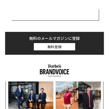
今やついに金本位制に戻ることができる―突如として金
が豊富になったからだ。結局のところ、1960年代後半か
関連記事
ら1970年代初頭にかけて金本位制を放棄した理由（197
1年に実行された）は、金が十分になかったからだっ
ドメイン投資の真実：誤解から資産クラスへの進化
た。もし米国のような国が金本位制を採用していれば、
固定価格（当時は1オンス35ドル）での兌換を強く求め
無料のメールマガジンに登録
資産計画の優先順位をどう決めるか：7つの重要ステップ
られた場合、金を「使い果たす」可能性があった。そし
無料登録
金価格の未来、中国と台湾間の火種はどう影響をおよぼすか
て金本位制の国が金を使い果たせば、金本位制は揺ら
ぎ、機能せず、失敗することになっただろう。
バフェットにマンガー、超一流投資家に学ぶ「認知バイアス」に打ち勝
ち、成功を手にする方法
ここで疑問に思うかもしれない。金市場はあらゆる市場
の中で最も深く流動性が高いのに、通貨発行者が金を
ESG投資の真実を見極める：投資ポートフォリオのグリーンウォッシング
監査法
「使い果たす」ことは可能なのだろうか？その発行者は
ンツ
「
他の誰とでも同様に公開市場で金を購入できないのだろ
タグ：
への
左右
金/ゴールド
投資/投資家
うか？
た、
T
─レ
〜
日
込め
織
もちろんできる―だから米国が金を使い果たすという言
う
advertisement