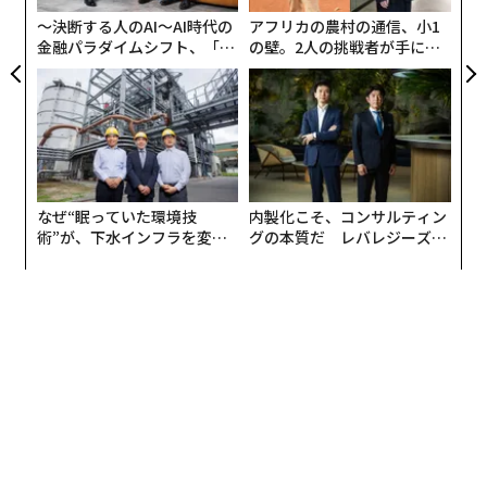
い方は意味をなさなかった。しかし、これが1971年に金
T
〜決断する人のAI〜AI時代の
アフリカの農村の通信、小1
本位制を廃止した理由のようだ。米国が兌換を求められ
金融パラダイムシフト、「超
の壁。2人の挑戦者が手にし
て金を使い果たすという懸念があった。
個別化」の核心 【MUFG×ウ
た「次なる武器」
ェルスナビ×PwC】
金本位制を廃止した結果はどうだったか？主流メディ
ア、学術界、政策立案者たちはうまくいったと言った。
金本位制後の状況についての協調的な言説を見るのは驚
くべきことだ。数年後のFRBの
研究
（3ページ参照）に
なぜ“眠っていた環境技
内製化こそ、コンサルティン
よれば：「結果として、これらの新しい取り決めは合理
術”が、下水インフラを変え
グの本質だ レバレジーズが
的にうまく機能した」。1970年代半ばの一般的な見解
たのか──産総研×月島JFE
実践する、次世代ファームの
は、大恐慌以来最悪の不況が進行中（1974年は成長が絶
アクアソリューションの10年
全貌
対的に崩壊した年）で、インフレは狂気じみていた（平
時で二桁）が、金本位制からの移行を監視していた金融
当局者たちは概ね任務を成功させたというものだった。
1970年代半ばの世界金融システムは機能していた。実体
経済は悲惨で、インフレは背筋を凍らせるものだった
が、金融当局者の努力がなければさらに悪化していたと