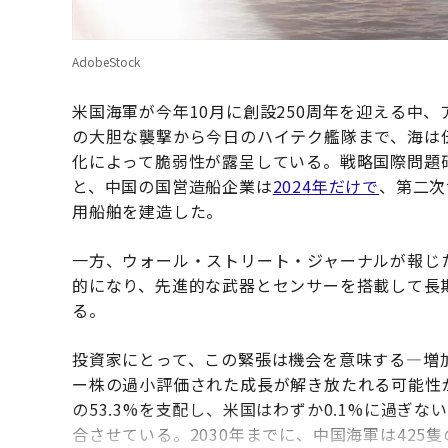
AdobeStock
米国海軍が今年10月に創設250周年を迎える中
の大胆な襲撃から今日のハイテク艦隊まで、海は
化によって脆弱性が露呈している。戦略国際問題研究
と、中国の国営造船企業は
2024年だけで
、第二次
用船舶を建造した。
一方、ウォール・ストリート・ジャーナルが報じ
的になり、先進的な武器とセンサーを搭載して長
る。
投資家にとって、この緊張は機会を意味する—増
ー株の過小評価された成長が解き放たれる可能性
の53.3%を支配し、米国はわずか0.1%に過ぎ
合させている。2030年までに、中国海軍は425