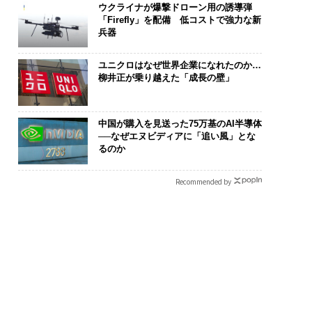
ウクライナが爆撃ドローン用の誘導弾
「Firefly」を配備 低コストで強力な新
兵器
ユニクロはなぜ世界企業になれたのか…
柳井正が乗り越えた「成長の壁」
中国が購入を見送った75万基のAI半導体
──なぜエヌビディアに「追い風」とな
るのか
Recommended by