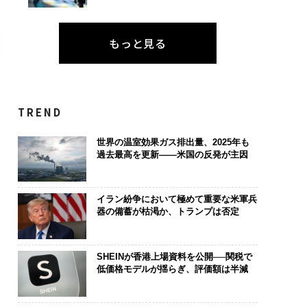
もっと見る
TREND
世界の温室効果ガス排出量、2025年も
過去最高を更新——米国の反発が主因
イラン紛争において極めて重要な米軍兵
器の備蓄が枯渇か、トランプは否定
SHEINが香港上場資料を公開──関税で
低価格モデルが揺らぎ、評価額は半減