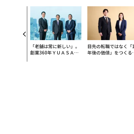
「老舗は常に新しい」。
目先の転職ではなく「1
創業360年ＹＵＡＳＡと
年後の価値」をつくる
カクシンCEO田尻望が語
─アサインの長期伴走
る、AIを超える人の価値
支援とは