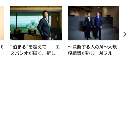
AI
なく
Spo
ow 
くり
0
“泊まる”を超えて──エ
〜決断する人のAI〜大規
─
スパシオが描く、新しい
模組織が挑む「AIフル実
型
日本のラグジュアリー
装」“使う”企業から“動
（前編）
く”企業へ【NTTドコモ
ビジネス×PwC】