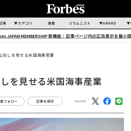
記事
カテゴリ
連載
コラムニスト
AWARD
rbes JAPAN MEMBERSHIP 新機能｜
記事ページ内の広告表示を最小
な兆しを見せる米国海事産業
兆しを見せる米国海事産業
者フォロー
記事を保存