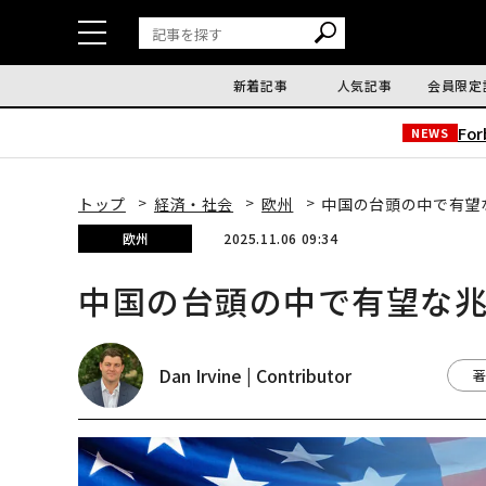
新着記事
人気記事
会員限定
Fo
NEWS
トップ
経済・社会
欧州
中国の台頭の中で有望
欧州
2025.11.06 09:34
中国の台頭の中で有望な
Dan Irvine | Contributor
著