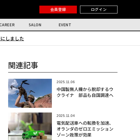
会員登録
ログイン
CAREER
SALON
EVENT
限にしました
関連記事
2025.11.06
中国製無人機から脱却するウ
クライナ 部品も自国調達へ
2025.11.04
電気配送車への転換を加速、
オランダのゼロエミッション
ゾーン政策が効果