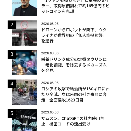
ラー、取得原価割れで約165億円のビ
ットコインを売却
2026.08.05
ドローンからロボットが降下、ウク
ライナが世界初の「無人空挺強襲」
を遂行
2026.08.06
栄養ドリンク成分の定番タウリンに
「老化細胞」を除去するメカニズム
を発見
2026.08.05
ロシアの攻撃で給油所が150キロにわ
たり全滅、ウは米国の引き寄せに奔
走 全面侵攻1623日目
2023.05.03
サムスン、ChatGPTの社内使用禁
止 機密コードの流出受け