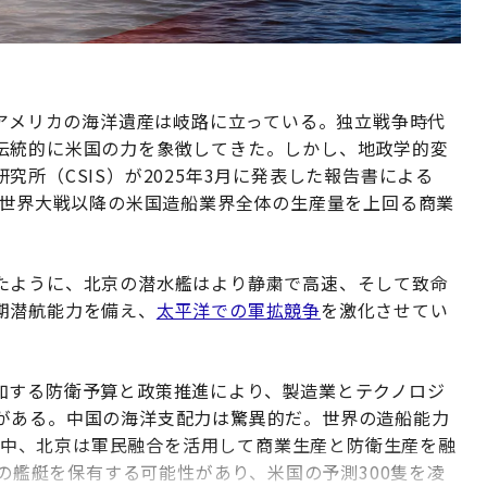
、アメリカの海洋遺産は岐路に立っている。独立戦争時代
伝統的に米国の力を象徴してきた。しかし、地政学的変
所（CSIS）が2025年3月に発表した報告書による
世界大戦以降の米国造船業界全体の生産量を上回る商業
たように、北京の潜水艦はより静粛で高速、そして致命
期潜航能力を備え、
太平洋での軍拡競争
を激化させてい
加する防衛予算と政策推進により、製造業とテクノロジ
がある。中国の海洋支配力は驚異的だ。世界の造船能力
ない中、北京は軍民融合を活用して商業生産と防衛生産を融
隻の艦艇を保有する可能性があり、米国の予測300隻を凌