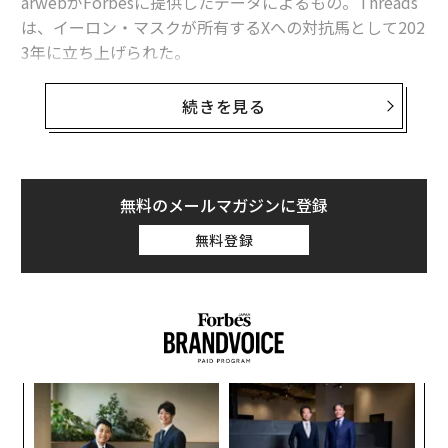
arwebがForbesに提供したデータによるもの。Threads
は、イーロン・マスクが所有するXへの対抗馬として202
3年に立ち上げられた。
Threadsの1日平均は1億2820万人、Xは1億247
続きを見る
0万人
Similarwebのデータによれば、10月の世界の平均日次
アクティブ・モバイルユーザー数でThreadsがXを上回っ
無料のメールマガジンに登録
た。Threadsの1日平均は1億2820万人、Xは1億2470万
人である。
無料登録
10月初旬は両者の差が小さかったが、月を通じてThrea
dsはリードを広げ、10月30日には約900万人の差をつけ
た。この日の日次アクティブユーザー数は、Threadsが1
億3700万人、Xが1億2810万人だ。
伝
る
モ
な