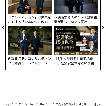
術
た
ア
「コンディション」が成果を
〜決断する人のAI〜大規模組
左右する――「BAKUNE」のTEN
織が挑む「AIフル実装」“使
TIALが支える「挑戦者の明
う”企業から“動く”企業へ【N
日」
TTドコモビジネス×PwC】
内製化こそ、コンサルティン
【7/8 大阪開催】事業承継
グの本質だ レバレジーズが
に、経済安全保障という視点
実践する、次世代ファームの
が加わるとき──経営者が問
全貌
われる新たな判断軸
トップ
テクノロジー
サービス
印刷からデジタル、AIの時代 「進化する