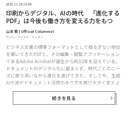
2025.11.10 10:00
印刷からデジタル、AIの時代 「進化する
PDF」は今後も働き方を変える力をもつ
翻訳＝酒匂寛
山本 敦 | Official Columnist
ITジャーナリスト・ライター
ビジネス文書の標準フォーマットとして揺るぎない地位
2026年9月号発売中
を築いてきたPDFと、その編集・閲覧アプリケーション
であるAdobe Acrobatが誕生から約32年を迎えている。
最新号の購入はこちらから
ドキュメントのデジタル化に留まらず、時代ごとのニー
ズに寄り添いながら進化を遂げてきた。そして今、生成
AIの波がドキュメント活用のあり方を再び大きく変えよ
メンバーシップに登録する
うとしている。
続きを見る
米アドビの日本法人であるアドビ株式会社で、Adobe Ac
robat製品を担当するDocument Cloud プリンシパルプ
ロダクトマーケティングマネージャーの立川太郎氏に、
関連記事
これからの時代に求められるPDFの活用術を聞いた。