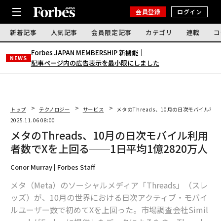
会員登録
ログイン
新着記事
人気記事
会員限定記事
カテゴリ
連載
コ
Forbes JAPAN MEMBERSHIP 新機能｜
NEWS
記事ページ内の広告表示を最小限にしました
トップ
テクノロジー
サービス
メタのThreads、10月の日次モバイル利
2025.11.06 08:00
メタのThreads、10月の日次モバイル利用
者数でXを上回る──1日平均1億2820万人
Conor Murray | Forbes Staff
メタ（Meta）のソーシャルメディア「Threads」（スレ
ッズ）が、10月の世界における日次アクティブ・モバイ
ルユーザー数で初めてXを上回った。市場調査会社Simil