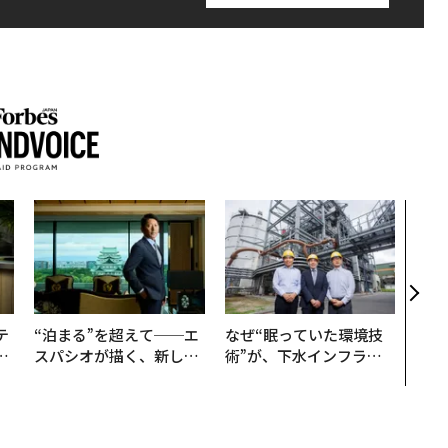
エン
ナ併
s 
タマ
を徹
テ
“泊まる”を超えて──エ
なぜ“眠っていた環境技
レ
スパシオが描く、新しい
術”が、下水インフラを
世
日本のラグジュアリー
変えたのか──産総研×
（前編）
月島JFEアクアソリュー
ションの10年