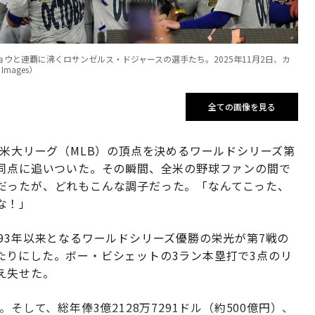
ウと連覇に沸くロサンゼルス・ドジャースの選手たち。2025年11月2日、カ
Images）
全ての画像を見る
、米大リーグ（MLB）の頂点を決めるワールドシリーズ第
は同点に追いついた。その瞬間、全米の野球ファンの間で
だったが、どれもこんな調子だった。「なんてこった、
な！」
93年以来となるワールドシリーズ優勝の栄光が第7戦の
たりにした。ボー・ビシェットの3ラン本塁打で3点のリ
え失せた。
そして、総年俸3億2128万7291ドル（約500億円）、