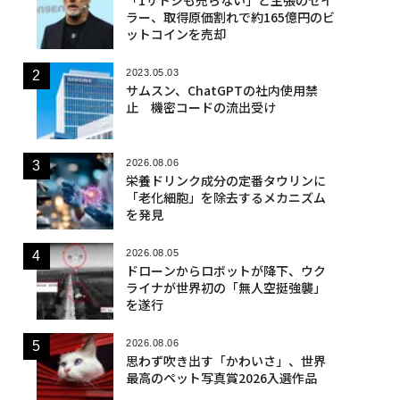
ラー、取得原価割れで約165億円のビ
ットコインを売却
2023.05.03
サムスン、ChatGPTの社内使用禁
止 機密コードの流出受け
2026.08.06
栄養ドリンク成分の定番タウリンに
「老化細胞」を除去するメカニズム
を発見
2026.08.05
ドローンからロボットが降下、ウク
ライナが世界初の「無人空挺強襲」
を遂行
2026.08.06
思わず吹き出す「かわいさ」、世界
最高のペット写真賞2026入選作品