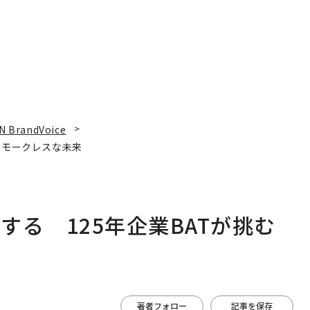
N BrandVoice
スモークレスな未来
る 125年企業BATが挑む
著者フォロー
記事を保存