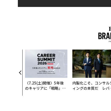
〈7.25(土)開催〉5年後
内製化こそ、コンサル
のキャリアに「戦略」は
ィングの本質だ レバ
あるか。トップエグゼク
ジーズが実践する、次
ティブのキャリアに触れ
代ファームの全貌
る1日│CAREER SUMMI
T 2026