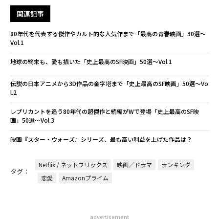
関連記事
80年代を代表する傑作やカルト的な人気作まで「最高の青春映画」30選〜
Vol.1
地球の終末も、愛も描いた「史上最高のSF映画」50選〜Vol.1
伝説の日本アニメから3D作品の金字塔まで「史上最高のSF映画」50選〜Vo
l.2
レプリカントを追う80年代の超傑作と続編がWで登場「史上最高のSF映
画」50選〜Vol.3
映画『スター・ウォーズ』シリーズ、最も高い利益を上げた作品は？
Netflix / ネットフリックス
映画／ドラマ
ランキング
タグ：
恋愛
Amazonプライム
advertisement