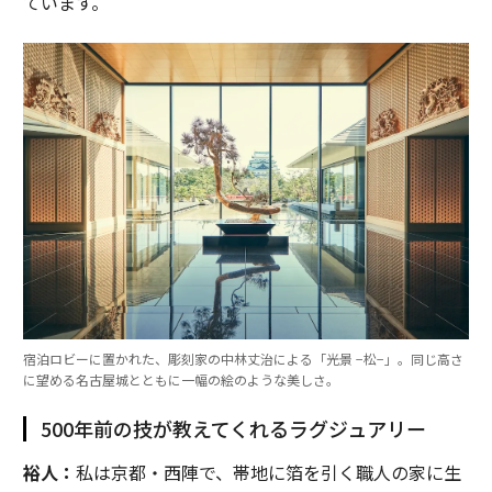
ています。
宿泊ロビーに置かれた、彫刻家の中林丈治による「光景 −松−」。同じ高さ
に望める名古屋城とともに一幅の絵のような美しさ。
500年前の技が教えてくれるラグジュアリー
裕人：
私は京都・西陣で、帯地に箔を引く職人の家に生