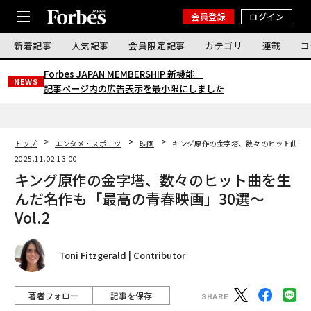
会員登録
ログイン
新着記事
人気記事
会員限定記事
カテゴリ
連載
コ
Forbes JAPAN MEMBERSHIP 新機能｜
NEWS
記事ページ内の広告表示を最小限にしました
トップ
エンタメ・スポーツ
映画
キング原作の金字塔、数々のヒット曲を生ん
2025.11.02 13:00
キング原作の金字塔、数々のヒット曲を生
んだ名作も「最高の青春映画」30選〜
Vol.2
Toni Fitzgerald | Contributor
著者フォロー
記事を保存