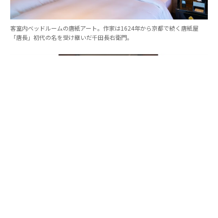
客室内ベッドルームの唐紙アート。作家は1624年から京都で続く唐紙屋
「唐長」初代の名を受け継いだ千田長右衛門。
左官職人の挾土秀平による「白龍」。地に舞い降りる双龍の間に、舞い立
つ蝶の姿が見立てられている。
田渕：
私は、工芸やアートに触れること自体がひとつの