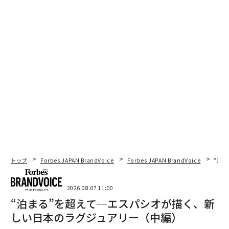
トップ
Forbes JAPAN BrandVoice
Forbes JAPAN BrandVoice
“泊
2026.08.07 11:00
“泊まる”を超えて─エスパシオが描く、新
しい日本のラグジュアリー（中編）