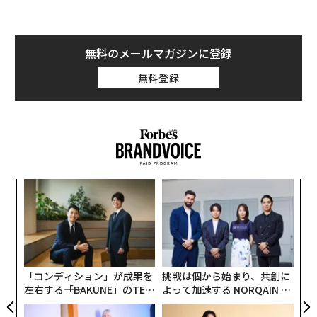
無料のメールマガジンに登録
無料登録
キ
“
か。
シ
キャ
グ
“
R S
オ
ジ
「コンディション」が成果を
挑戦は個から始まり、共創に
左右する――「BAKUNE」のTEN
よって加速する NORQAIN JA
TIALが支える「挑戦者の明
PAN 特別座談会
日」