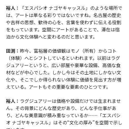
裕人：
「エスパシオ ナゴヤキャッスル」のような場所で
は、アートは単なる彩りではないですね。名古屋の歴史
や吉祥の思想、歓待の心を、言葉を使わずに伝える役割
をもっています。空間にアートがあることで、滞在は宿
泊から文化体験へと変わるのだと思います。
田渕：
昨今、富裕層の価値観はモノ（所有）からコト
（体験）へとシフトしているといわれます。以前はラグ
ジュアリーというと、広い部屋や豪華な設備、高価な食
材などが中心でした。しかし今はその土地にしかない文
化や、そこでしか得られない体験に価値を見出す方が増
えている。アートもその重要な要素のひとつです。
裕人：
ラグジュアリーは価格や設備だけでは生まれませ
ん。その背景にどんな歴史があり、どんな手仕事があ
り、どんな美意識が積み重なっているか……「エスパシ
オ ナゴヤキャッスル」はその“文化の厚み”を空間で示し