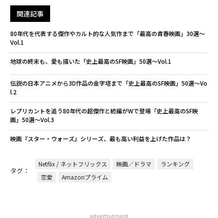
関連記事
80年代を代表する傑作やカルト的な人気作まで「最高の青春映画」30選〜
Vol.1
地球の終末も、愛も描いた「史上最高のSF映画」50選〜Vol.1
伝説の日本アニメから3D作品の金字塔まで「史上最高のSF映画」50選〜Vo
l.2
レプリカントを追う80年代の超傑作と続編がWで登場「史上最高のSF映
画」50選〜Vol.3
映画『スター・ウォーズ』シリーズ、最も高い利益を上げた作品は？
Netflix / ネットフリックス
映画／ドラマ
ランキング
タグ：
恋愛
Amazonプライム
advertisement