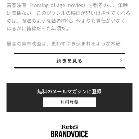
青春映画（coming-of-age movies）を観るのに、年齢
は関係ない。このジャンルの映画が思い出させてくれる
のは、魔法のような若者時代。今よりも責任が少なく、
はるかに純粋だった年頃だ。
最高の青春映画は、思わず引き込まれるような本筋
（例：主人公がある使命に駆り立てられる）と、優れた
バックストーリー（例：主人公が自分に向き合い、受け
続きを見る
入れる）を巧みに組み合わせている。すべての素晴らし
い作品には、記憶に残る脇役もいる。主人公が自分ひと
りでは気づけなかった何かを学ぶのを助けてくれる人物
だ。
無料のメールマガジンに登録
無料登録
楽しいか、感動的か、洞察に富むかどうかにかかわらず
（3つすべてを兼ね備えるものも多い）、このリストに
選ばれた最高の青春映画は、何度観ても飽きることがな
い。