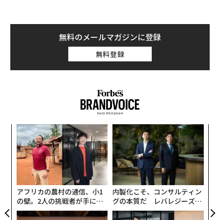
無料のメールマガジンに登録
無料登録
挑
よっ
PA
パ
技
無
防
アフリカの農村の通信、小1
内製化こそ、コンサルティン
の壁。2人の挑戦者が手にし
グの本質だ レバレジーズが
た「次なる武器」
実践する、次世代ファームの
全貌