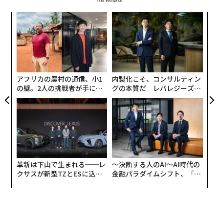
挑
よっ
PA
パ
技
無
防
アフリカの農村の通信、小1
内製化こそ、コンサルティン
の壁。2人の挑戦者が手にし
グの本質だ レバレジーズが
た「次なる武器」
実践する、次世代ファームの
全貌
革新は下山で生まれる──レ
〜決断する人のAI〜AI時代の
クサスが新型TZとESに込め
金融パラダイムシフト、「超
た「DISCOVER」の哲学
個別化」の核心 【MUFG×ウ
ェルスナビ×PwC】