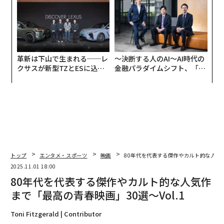
革新は下山で生まれる──レ
〜決断する人のAI〜AI時代の
クサスが新型TZとESに込め
金融パラダイムシフト、「超
た「DISCOVER」の哲学
個別化」の核心 【MUFG×ウ
ェルスナビ×PwC】
トップ
エンタメ・スポーツ
映画
80年代を代表する傑作やカルト的な人気作
2025.11.01 18:00
80年代を代表する傑作やカルト的な人気作
まで「最高の青春映画」30選〜Vol.1
Toni Fitzgerald | Contributor