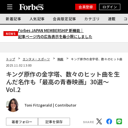
会員登録
ログイン
新着記事
人気記事
会員限定記事
カテゴリ
連載
コ
Forbes JAPAN MEMBERSHIP 新機能｜
NEWS
記事ページ内の広告表示を最小限にしました
トップ
エンタメ・スポーツ
映画
キング原作の金字塔、数々のヒット曲を生ん
2025.11.02 13:00
キング原作の金字塔、数々のヒット曲を生
んだ名作も「最高の青春映画」30選〜
Vol.2
Toni Fitzgerald | Contributor
著者フォロー
記事を保存