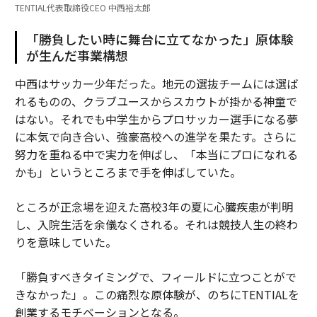
TENTIAL代表取締役CEO 中西裕太郎
「勝負したい時に舞台に立てなかった」原体験
が生んだ事業構想
中西はサッカー少年だった。地元の選抜チームには選ば
れるものの、クラブユースからスカウトが掛かる神童で
はない。それでも中学生からプロサッカー選手になる夢
に本気で向き合い、強豪高校への進学を果たす。さらに
努力を重ねる中で実力を伸ばし、「本当にプロになれる
かも」というところまで手を伸ばしていた。
ところが正念場を迎えた高校3年の夏に心臓疾患が判明
し、入院生活を余儀なくされる。それは競技人生の終わ
りを意味していた。
「勝負すべきタイミングで、フィールドに立つことがで
きなかった」。この痛烈な原体験が、のちにTENTIALを
創業するモチベーションとなる。