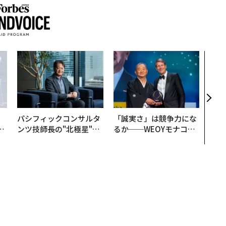
目先
年後
─ア
支援
パシフィックコンサルタ
「誠実さ」は競争力にな
は
ンツ技師長の"北極星"。
るか──WEOYモナコで
ク
災害への無力感を乗り越
見た、くら寿司の経営哲
れ
え見つけた、防災一筋20
学
I
年の答え