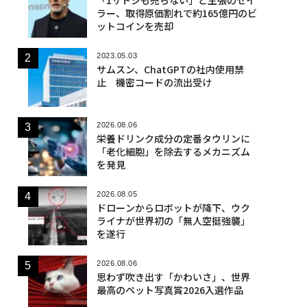
ラー、取得原価割れで約165億円のビ
ットコインを売却
2023.05.03
サムスン、ChatGPTの社内使用禁
止 機密コードの流出受け
2026.08.06
栄養ドリンク成分の定番タウリンに
「老化細胞」を除去するメカニズム
を発見
2026.08.05
ドローンからロボットが降下、ウク
ライナが世界初の「無人空挺強襲」
を遂行
2026.08.06
思わず吹き出す「かわいさ」、世界
最高のペット写真賞2026入選作品