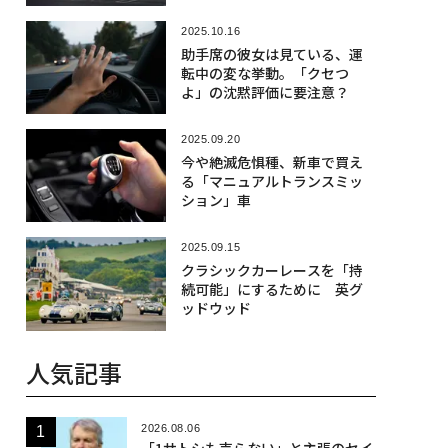
2025.10.16
助手席の彼女は見ている、運
転中の変な挙動。「クセつ
よ」の沈黙評価に要注意？
2025.09.20
今や絶滅危惧種、新車で買え
る「マニュアルトランスミッ
ション」車
2025.09.15
クラシックカーレースを「持
続可能」にするために 英グ
ッドウッド
人気記事
2026.08.06
「1サトシも売らない」と主張のセイ