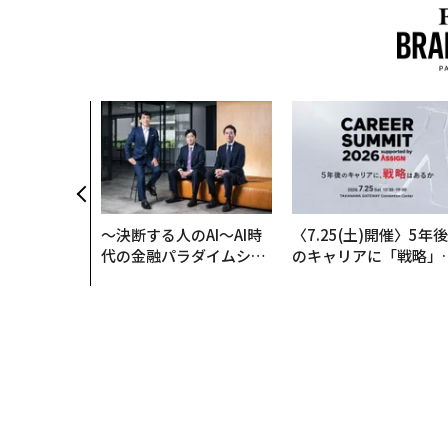
〜決断する人のAI〜AI時
〈7.25(土)開催〉5年後
代の金融パラダイムシフ
のキャリアに「戦略」
ト、「超個別化」の核心
あるか。トップエグゼ
【MUFG×ウェルスナビ
ティブのキャリアに触
×PwC】
る1日│CAREER SUMM
T 2026