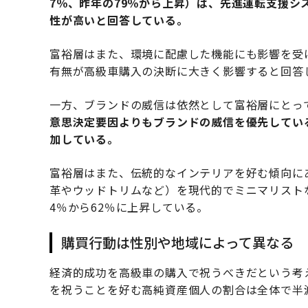
7％、昨年の79％から上昇）は、先進運転支援
性が高いと回答している。
富裕層はまた、環境に配慮した機能にも影響を受
有無が高級車購入の決断に大きく影響すると回答
一方、ブランドの威信は依然として富裕層にとっ
意思決定要因よりもブランドの威信を優先している
加している。
富裕層はまた、伝統的なインテリアを好む傾向に
革やウッドトリムなど）を現代的でミニマリスト
4％から62％に上昇している。
購買行動は性別や地域によって異なる
経済的成功を高級車の購入で祝うべきだという考
を祝うことを好む高純資産個人の割合は全体で半減し