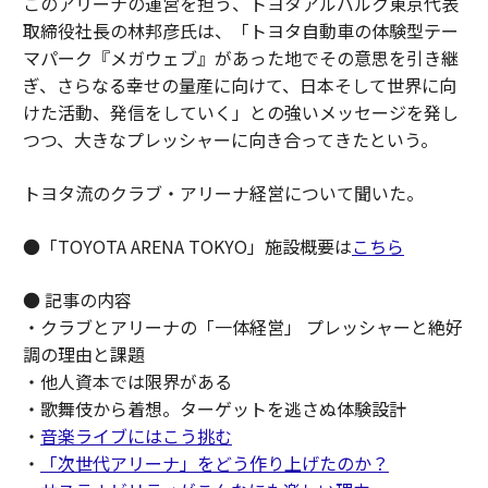
このアリーナの運営を担う、トヨタアルバルク東京代表
取締役社長の林邦彦氏は、「トヨタ自動車の体験型テー
マパーク『メガウェブ』があった地でその意思を引き継
ぎ、さらなる幸せの量産に向けて、日本そして世界に向
けた活動、発信をしていく」との強いメッセージを発し
つつ、大きなプレッシャーに向き合ってきたという。
トヨタ流のクラブ・アリーナ経営について聞いた。
●「TOYOTA ARENA TOKYO」施設概要は
こちら
● 記事の内容
・クラブとアリーナの「一体経営」 プレッシャーと絶好
調の理由と課題
・他人資本では限界がある
・歌舞伎から着想。ターゲットを逃さぬ体験設計
・
音楽ライブにはこう挑む
・
「次世代アリーナ」をどう作り上げたのか？