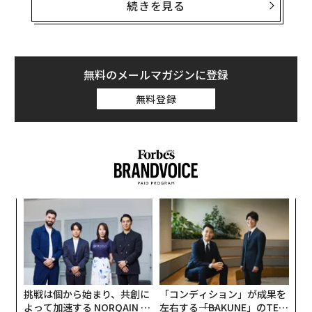
ららアリーナ 東京ベイはJR南船橋駅から徒歩6分に位置
続きを見る
し、収容人数は約1万1千人。地上4階建ての延床面積約3
1000m2で、センタービジョンやリボンビジョン、VIPエ
リアや飲食販売コーナーなどを常設し、約720m2のサブ
アリーナも併設している。
無料のメールマガジンに登録
無料登録
空前のアリーナ建設ラッシュの中、トヨタ自動車とトヨ
タ不動産、トヨタアルバルク東京の3社が推進する2025
年秋開業予定の「
TOYOTA ARENA TOKYO（トヨタアリーナ東京）
」や、
ディー・エヌ・エーと京浜急行電鉄が共同開発を進める
「川崎新アリーナ（仮称）」* などとともに注目の首都
内
圏・民設民営の大型多目的アリーナだ。
* 建設業界の人手不足などを理由
グ
実
に開業時期を見直し（28年10月から2年程度先送り）／10月1日ディー・エヌ・エー発表
“
全
シ
グ
挑戦は個から始まり、共創に
「コンディション」が成果を
よって加速する NORQAIN JA
左右する――「BAKUNE」のTEN