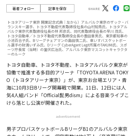
著者フォロー
記事を保存
トヨタアリーナ東京 開業記念式典｜左から）アルバルク東京のザック・バ
ランスキー選手、トヨタ不動産代表取締役社長の山村知秀氏、トヨタアル
バルク東京代表取締役社長の林 邦彦氏、同代表取締役会長の早川 茂氏、
トヨタ自動車／トヨタ不動産代表取締役会長の豊田章男氏、東京都知事の
小池百合子氏、Bリーグチェアマンの島田慎二氏、車いすバスケットボー
ル選手の財満いずみ氏、Dリーグ CyberAgent Legit所属のTAKUMI氏、スポ
ーツ庁長官（当時）の室伏広治氏、アルバルク東京マスコットキャラクタ
ーのルーク
トヨタ自動車、トヨタ不動産、トヨタアルバルク東京が
協働で推進する多目的アリーナ「TOYOTA ARENA TOKY
O（トヨタアリーナ東京）」が、東京お台場エリア・青
海に10月3日Bリーグ開幕戦で開業。11日、12日には人
気4人組バンド「Official髭男dism」による音楽ライブこ
けら落とし公演が開催された。
advertisement
男子プロバスケットボールBリーグB1のアルバルク東京