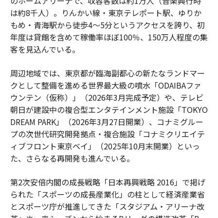
のホームアリーナで、収容客数は約1万人（音楽興行時
は約8千人）。りんかい線・東京テレポート駅、ゆりか
もめ・青海駅から徒歩4〜5分というアクセスを誇り、初
年度は貸館を含めて稼働率ほぼ100％、150万人程度の集
客を見込んでいる。
周辺地域では、東京都が臨海副都心の新たなランドマー
クとして整備を進める世界最大級の噴水「ODAIBAファ
ウンテン（仮称）」（2026年3月完成予定）や、テレビ
朝日が建設中の複合型エンタテインメント施設「TOKYO
DREAM PARK」（2026年3月27日開業）、コナミグルー
プの次世代研究開発拠点・複合施設「コナミクリエイテ
ィブフロント東京ベイ」（2025年10月末開業）といっ
た、さらなる再開発も進んでいる。
第2次安倍内閣の成長戦略「日本再興戦略 2016」で掲げ
られた「スポーツの成長産業化」の柱として経済産業省
とスポーツ庁が推進してきた「スタジアム・アリーナ改