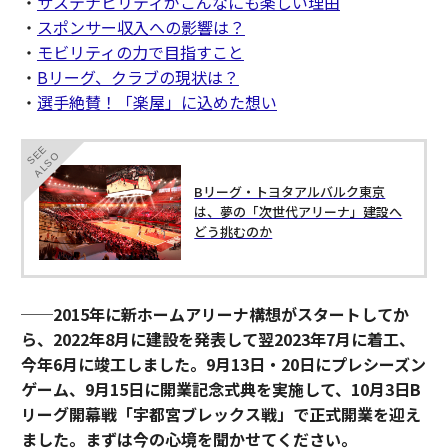
・
サステナビリティがこんなにも楽しい理由
・
スポンサー収入への影響は？
・
モビリティの力で目指すこと
・
Bリーグ、クラブの現状は？
・
選手絶賛！「楽屋」に込めた想い
SEE
ALSO
Bリーグ・トヨタアルバルク東京
は、夢の「次世代アリーナ」建設へ
どう挑むのか
──2015年に新ホームアリーナ構想がスタートしてか
ら、2022年8月に建設を発表して翌2023年7月に着工、
今年6月に竣工しました。9月13日・20日にプレシーズン
ゲーム、9月15日に開業記念式典を実施して、10月3日B
リーグ開幕戦「宇都宮ブレックス戦」で正式開業を迎え
ました。まずは今の心境を聞かせてください。