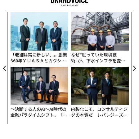
“
オ
ジ
ア
の
た
「老舗は常に新しい」。創業
なぜ“眠っていた環境技
360年ＹＵＡＳＡとカクシン
術”が、下水インフラを変え
CEO田尻望が語る、AIを超え
たのか──産総研×月島JFE
る人の価値
アクアソリューションの10年
〜決断する人のAI〜AI時代の
内製化こそ、コンサルティン
金融パラダイムシフト、「超
グの本質だ レバレジーズが
個別化」の核心 【MUFG×ウ
実践する、次世代ファームの
ェルスナビ×PwC】
全貌