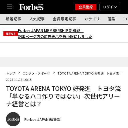
会員登録
ログイン
新着記事
人気記事
会員限定記事
カテゴリ
連載
コ
Forbes JAPAN MEMBERSHIP 新機能｜
NEWS
記事ページ内の広告表示を最小限にしました
トップ
エンタメ・スポーツ
TOYOTA ARENA TOKYO 好発進 トヨタ
2025.11.18 10:15
TOYOTA ARENA TOKYO 好発進 トヨタ流
「単なるハコ作りではない」次世代アリー
ナ経営とは？
Forbes JAPAN 編集部