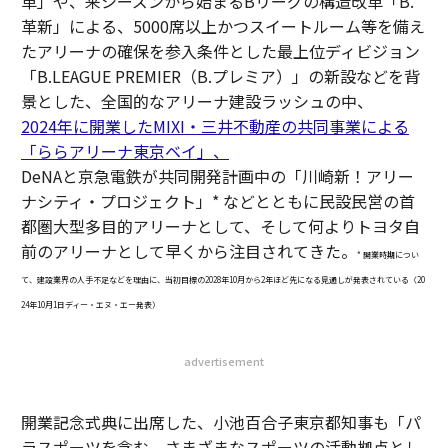
革」や、来シーズンから始まるBリーグの構造改革「B.
革新」による、5000席以上かつスイートルーム等を備え
たアリーナの確保を参入条件とした最上位ディビジョン
「B.LEAGUE PREMIER（B.プレミア）」の新設などを背
景とした、全国的なアリーナ建設ラッシュの中、
2024年に開業したMIXI・三井不動産の共同事業による
「ららアリーナ東京ベイ」、
DeNAと京急電鉄が共同開発計画中の「川崎新！アリー
ナシティ・プロジェクト」* などとともに民設民営の首
都圏大型多目的アリーナとして、そして何よりトヨタ自
前のアリーナとして早くから注目されてきた。
* 開業時期につい
て、建設業界の人手不足などを理由に、当初目標の2028年10月から2年ほど先になる見通しが発表されている（20
24年10月1日ディー・エヌ・エー発表）
advertisement
開業記念式典に出席した、小池百合子東京都知事も「パ
ラスポーツを含む、さまざまなスポーツの活動拠点とし