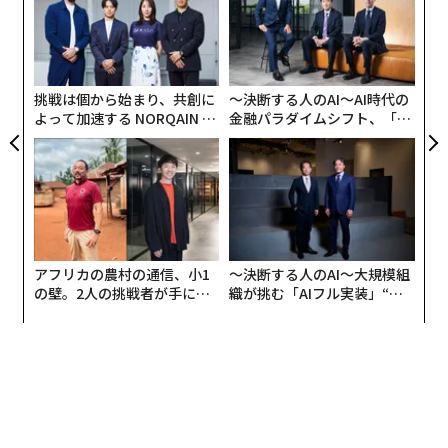
ィブフロント東京ベイ」（2025年10月末開業）といっ
ン
な
た、さらなる再開発も進んでいる。
術
た
第2次安倍内閣の成長戦略「日本再興戦略 2016」で掲げ
ア
挑戦は個から始まり、共創に
〜決断する人のAI〜AI時代の
られた「スポーツの成長産業化」の柱として経済産業省
よって加速する NORQAIN JA
金融パラダイムシフト、「超
とスポーツ庁が推進してきた「スタジアム・アリーナ改
PAN 特別座談会
個別化」の核心 【MUFG×ウ
革」や、来シーズンから始まるBリーグの構造改革「B.
ェルスナビ×PwC】
革新」による、5000席以上かつスイートルーム等を備え
たアリーナの確保を参入条件とした最上位ディビジョン
「B.LEAGUE PREMIER（B.プレミア）」の新設などを背
景とした、全国的なアリーナ建設ラッシュの中、
アフリカの農村の通信、小1
〜決断する人のAI〜大規模組
2024年に開業したMIXI・三井不動産の共同事業による
の壁。2人の挑戦者が手にし
織が挑む「AIフル実装」“使
「ららアリーナ東京ベイ」、
た「次なる武器」
う”企業から“動く”企業へ【N
DeNAと京急電鉄が共同開発計画中の「川崎新！アリー
TTドコモビジネス×PwC】
ナシティ・プロジェクト」* などとともに民設民営の首
都圏大型多目的アリーナとして、そして何よりトヨタ自
前のアリーナとして早くから注目されてきた。
* 開業時期につい
て、建設業界の人手不足などを理由に、当初目標の2028年10月から2年ほど先になる見通しが発表されている（20