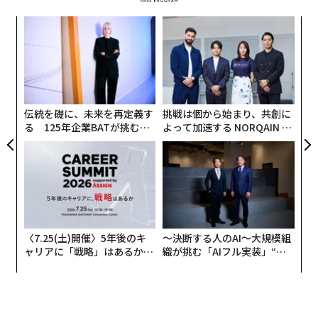
「川崎新アリーナ（仮称）」* などとともに注目の首都
様々な挑戦をしていく」と力を込める。
目
圏・民設民営の大型多目的アリーナだ。
* 建設業界の人手不足などを理由
の
会長自身のネットワークも含め、トヨタのスポーツ・エ
ン
に開業時期を見直し（28年10月から2年程度先送り）／10月1日ディー・エヌ・エー発表
〜
ンタメ関連リソース、本業のモビリティ事業力が惜しみ
金
なく投じられていくことだろう。
個
ェ
伝統を礎に、未来を再定義す
挑戦は個から始まり、共創に
る 125年企業BATが挑むス
よって加速する NORQAIN JA
モークレスな未来
PAN 特別座談会
〈7.25(土)開催〉5年後のキ
〜決断する人のAI〜大規模組
ャリアに「戦略」はあるか。
織が挑む「AIフル実装」“使
トップエグゼクティブのキャ
う”企業から“動く”企業へ【N
写真＝TOKYO-BAYアリーナマネジメント
リアに触れる1日│CAREER S
TTドコモビジネス×PwC】
UMMIT 2026
MIXIは、SNS「mixi」とスマホゲーム「モンスタースト
ライク」に次ぐ事業の柱として「スポーツビジネス」に