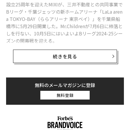
設立25周年を迎えたMIXIが、三井不動産との共同事業で
Bリーグ・千葉ジェッツの新ホームアリーナ「LaLa aren
a TOKYO-BAY（ららアリーナ 東京ベイ）」を千葉県船
橋市に5月29日開業した。Mr.Childrenが7月6日に柿落と
東京都知事の小池百合子氏
しを行ない、10月5日にはいよいよBリーグ2024-25シー
ズンの開幕戦を迎える。
トヨタアリーナ東京は「可能性にかけていこう」をコン
セプトに、「スポーツ」に加えて、「モビリティ」「サ
ららアリーナ 東京ベイはJR南船橋駅から徒歩6分に位置
ステナビリティ」といった従来のスポーツ施設では見ら
続きを見る
し、収容人数は約1万1千人。地上4階建ての延床面積約3
れない重点テーマを掲げ、「今までになかった多目的次
1000m2で、センタービジョンやリボンビジョン、VIPエ
世代アリーナ」を目指してきた。
リアや飲食販売コーナーなどを常設し、約720m2のサブ
アリーナも併設している。
豊田章男トヨタ自動車・トヨタ不動産代表取締役会長は
無料のメールマガジンに登録
「皆さまとともにいろんな感動や熱狂ができるキャンバ
無料登録
空前のアリーナ建設ラッシュの中、トヨタ自動車とトヨ
スができあがった。一緒に盛り上げていきたい」「お台
タ不動産、トヨタアルバルク東京の3社が推進する2025
場を盛り上げるためには接着剤になるようなモビリティ
年秋開業予定の「
も必要になるのでは」とコメント。トヨタ自動車でアリ
TOYOTA ARENA TOKYO（トヨタアリーナ東京）
」や、
ーナプロジェクトを担当する大場義弘氏も「スポーツは
ディー・エヌ・エーと京浜急行電鉄が共同開発を進める
もちろんのこと、モビリティについても、我々自身が