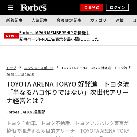
会員登録
ログイン
新着記事
人気記事
会員限定記事
カテゴリ
連載
コ
Forbes JAPAN MEMBERSHIP 新機能｜
NEWS
記事ページ内の広告表示を最小限にしました
トップ
エンタメ・スポーツ
TOYOTA ARENA TOKYO 好発進 トヨタ
2025.11.18 10:15
TOYOTA ARENA TOKYO 好発進 トヨタ流
「単なるハコ作りではない」次世代アリー
ナ経営とは？
Forbes JAPAN 編集部
トヨタ自動車、トヨタ不動産、トヨタアルバルク東京が
協働で推進する多目的アリーナ「TOYOTA ARENA TOKY