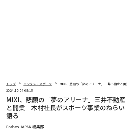
24年10月1日ディー・エヌ・エー発表）
開業記念式典に出席した、小池百合子東京都知事も「パ
ラスポーツを含む、さまざまなスポーツの活動拠点とし
て、多くの方々にスポーツの価値、素晴らしさを届ける
ことを心から期待している」と祝辞を述べ、Bリーグの
島田慎二チェアマンが「間違いなく世界でもトップクラ
ス」と太鼓判を押す。
トップ
エンタメ・スポーツ
MIXI、悲願の「夢のアリーナ」三井不動産と開業
2024.10.04 08:15
MIXI、悲願の「夢のアリーナ」三井不動産
と開業 木村社長がスポーツ事業のねらい
語る
Forbes JAPAN 編集部