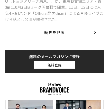
O（トヨタアリーナ東京）」が、東京お台場エリア・青
海に10月3日Bリーグ開幕戦で開業。11日、12日には人
気4人組バンド「Official髭男dism」による音楽ライブこ
けら落とし公演が開催された。
男子プロバスケットボールBリーグB1のアルバルク東京
続きを見る
のホームアリーナで、収容客数は約1万人（音楽興行時
は約8千人）。りんかい線・東京テレポート駅、ゆりか
もめ・青海駅から徒歩4〜5分というアクセスを誇り、初
年度は貸館を含めて稼働率ほぼ100％、150万人程度の集
無料のメールマガジンに登録
客を見込んでいる。
無料登録
周辺地域では、東京都が臨海副都心の新たなランドマー
クとして整備を進める世界最大級の噴水「ODAIBAファ
ウンテン（仮称）」（2026年3月完成予定）や、テレビ
朝日が建設中の複合型エンタテインメント施設「TOKYO
DREAM PARK」（2026年3月27日開業）、コナミグルー
目
プの次世代研究開発拠点・複合施設「コナミクリエイテ
の