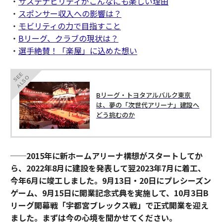
・
サステナビリティがこんなにも楽しい理由
・
スポンサー収入への影響は？
・
モビリティの力で目指すこと
・
Bリーグ、クラブの現状は？
・
選手絶賛！「楽屋」に込めた想い
SEE
ALSO
Bリーグ・トヨタアルバルク東京
は、夢の「次世代アリーナ」建設へ
どう挑むのか
──2015年に新ホームアリーナ構想がスタートしてか
ら、2022年8月に建設を発表して翌2023年7月に着工、
今年6月に竣工しました。9月13日・20日にプレシーズン
ゲーム、9月15日に開業記念式典を実施して、10月3日B
リーグ開幕戦「宇都宮ブレックス戦」で正式開業を迎え
ました。まずは今の心境を聞かせてください。