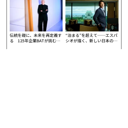
な組織のつくり方
伝統を礎に、未来を再定義す
“泊まる”を超えて──エスパ
【MIXI 2025年3月期第1四半期決算説明会資料】
る 125年企業BATが挑むス
シオが描く、新しい日本のラ
モークレスな未来
グジュアリー（前編）
目指すはスポーツの民主化。「ソーシャルベッ
ティング」で富の再分配を実現
──プロスポーツクラブの経営に乗り出した2019年に、
競輪・オートレース車券販売サイト『チャリロト』運営
のチャリ・ロト、競馬総合情報メディア『netkeiba』
運営のネットドリーマーズを子会社化し、公営競技事業
にも進出されました。
スマホゲームのノウハウを活かしてエンタメ性を高めた
共遊型スポーツベッティングサービス「TIPSTAR」のリ
リースや競輪場の所有・運営などに着手されました。狙