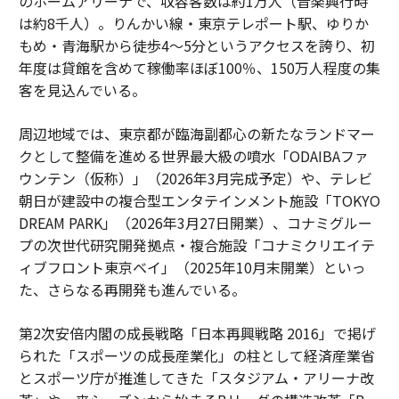
のホームアリーナで、収容客数は約1万人（音楽興行時
は約8千人）。りんかい線・東京テレポート駅、ゆりか
もめ・青海駅から徒歩4〜5分というアクセスを誇り、初
年度は貸館を含めて稼働率ほぼ100％、150万人程度の集
客を見込んでいる。
周辺地域では、東京都が臨海副都心の新たなランドマー
クとして整備を進める世界最大級の噴水「ODAIBAファ
ウンテン（仮称）」（2026年3月完成予定）や、テレビ
朝日が建設中の複合型エンタテインメント施設「TOKYO
DREAM PARK」（2026年3月27日開業）、コナミグルー
プの次世代研究開発拠点・複合施設「コナミクリエイテ
ィブフロント東京ベイ」（2025年10月末開業）といっ
た、さらなる再開発も進んでいる。
第2次安倍内閣の成長戦略「日本再興戦略 2016」で掲げ
られた「スポーツの成長産業化」の柱として経済産業省
とスポーツ庁が推進してきた「スタジアム・アリーナ改