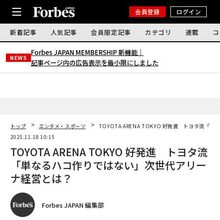
会員登録
ログイン
新着記事
人気記事
会員限定記事
カテゴリ
連載
コ
Forbes JAPAN MEMBERSHIP 新機能｜
NEWS
記事ページ内の広告表示を最小限にしました
トップ
エンタメ・スポーツ
TOYOTA ARENA TOKYO 好発進 トヨタ
2025.11.18 10:15
TOYOTA ARENA TOKYO 好発進 トヨタ流
「単なるハコ作りではない」次世代アリー
ナ経営とは？
Forbes JAPAN 編集部