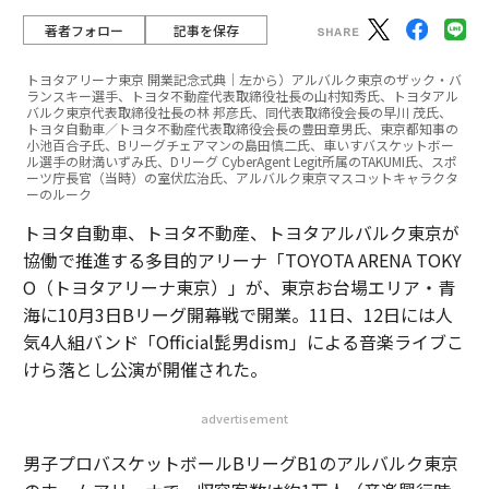
著者フォロー
記事を保存
トヨタアリーナ東京 開業記念式典｜左から）アルバルク東京のザック・バ
ランスキー選手、トヨタ不動産代表取締役社長の山村知秀氏、トヨタアル
バルク東京代表取締役社長の林 邦彦氏、同代表取締役会長の早川 茂氏、
トヨタ自動車／トヨタ不動産代表取締役会長の豊田章男氏、東京都知事の
小池百合子氏、Bリーグチェアマンの島田慎二氏、車いすバスケットボー
ル選手の財満いずみ氏、Dリーグ CyberAgent Legit所属のTAKUMI氏、スポ
ーツ庁長官（当時）の室伏広治氏、アルバルク東京マスコットキャラクタ
ーのルーク
トヨタ自動車、トヨタ不動産、トヨタアルバルク東京が
協働で推進する多目的アリーナ「TOYOTA ARENA TOKY
O（トヨタアリーナ東京）」が、東京お台場エリア・青
海に10月3日Bリーグ開幕戦で開業。11日、12日には人
気4人組バンド「Official髭男dism」による音楽ライブこ
けら落とし公演が開催された。
advertisement
男子プロバスケットボールBリーグB1のアルバルク東京