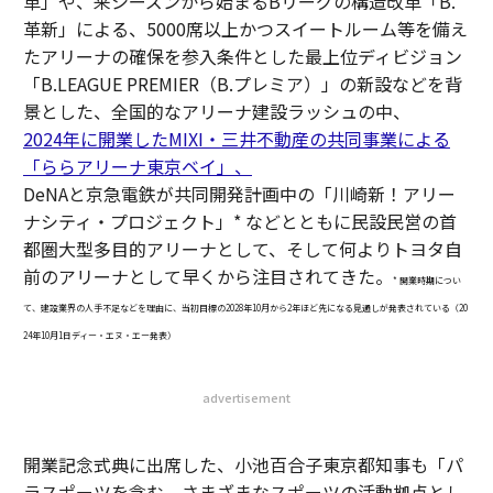
革」や、来シーズンから始まるBリーグの構造改革「B.
革新」による、5000席以上かつスイートルーム等を備え
たアリーナの確保を参入条件とした最上位ディビジョン
「B.LEAGUE PREMIER（B.プレミア）」の新設などを背
景とした、全国的なアリーナ建設ラッシュの中、
2024年に開業したMIXI・三井不動産の共同事業による
「ららアリーナ東京ベイ」、
DeNAと京急電鉄が共同開発計画中の「川崎新！アリー
ナシティ・プロジェクト」* などとともに民設民営の首
都圏大型多目的アリーナとして、そして何よりトヨタ自
前のアリーナとして早くから注目されてきた。
* 開業時期につい
て、建設業界の人手不足などを理由に、当初目標の2028年10月から2年ほど先になる見通しが発表されている（20
24年10月1日ディー・エヌ・エー発表）
advertisement
開業記念式典に出席した、小池百合子東京都知事も「パ
ラスポーツを含む、さまざまなスポーツの活動拠点とし