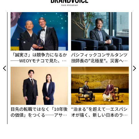
エ
設オ
が
〜
が
金
個
ェ
「誠実さ」は競争力になるか
パシフィックコンサルタンツ
──WEOYモナコで見た、く
技師長の"北極星"。災害への
ら寿司の経営哲学
無力感を乗り越え見つけた、
防災一筋20年の答え
目先の転職ではなく「10年後
“泊まる”を超えて─エスパシ
の価値」をつくる──アサイ
オが描く、新しい日本のラグ
ンの長期伴走型支援とは
ジュアリー（中編）