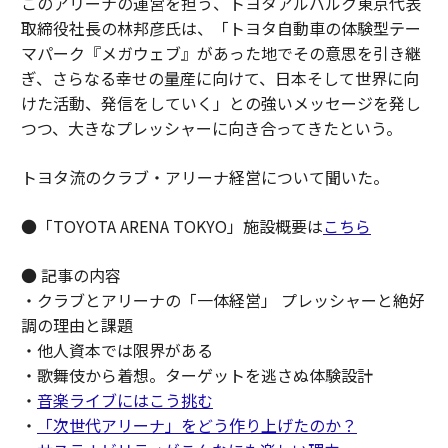
このアリーナの運営を担う、トヨタアルバルク東京代表
取締役社長の林邦彦氏は、「トヨタ自動車の体験型テー
マパーク『メガウェブ』があった地でその意思を引き継
ぎ、さらなる幸せの量産に向けて、日本そして世界に向
けた活動、発信をしていく」との強いメッセージを発し
つつ、大きなプレッシャーに向き合ってきたという。
トヨタ流のクラブ・アリーナ経営について聞いた。
●「TOYOTA ARENA TOKYO」施設概要は
こちら
● 記事の内容
・クラブとアリーナの「一体経営」 プレッシャーと絶好
調の理由と課題
・他人資本では限界がある
・歌舞伎から着想。ターゲットを逃さぬ体験設計
・
音楽ライブにはこう挑む
・
「次世代アリーナ」をどう作り上げたのか？