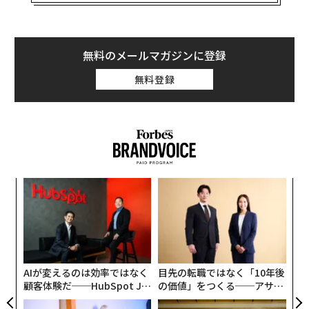
ービス立ち上げなど、次々と事業を展開。4年で
スポーツ事業売上
の約74％、約246億円を稼ぐまでに成
長させた。
無料のメールマガジンに登録
MIXI代表取締役社⻑の木村弘毅氏へのインタビュー後編
無料登録
では、ベッティング事業の狙い・ビジョンや豪州展開の
勝算、日本のスポーツベッティング解禁議論への考え、
今後の取り組みなどについて迫った。
SEE
ALSO
【前編】
内
MIXI、悲願の「夢のアリーナ」三井
グ
不動産と開業 木村社長がスポーツ
実
事業のねらい語る
挑
全
よっ
PA
AIが変えるのは効率ではなく
目先の転職ではなく「10年後
顧客体験だ──HubSpot Ja
の価値」をつくる──アサイ
panが語る「Grow Better」
ンの長期伴走型支援とは