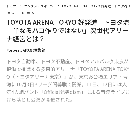
24年10月1日ディー・エヌ・エー発表）
トップ
エンタメ・スポーツ
TOYOTA ARENA TOKYO 好発進 トヨタ
2025.11.18 10:15
開業記念式典に出席した、小池百合子東京都知事も「パ
TOYOTA ARENA TOKYO 好発進 トヨタ流
ラスポーツを含む、さまざまなスポーツの活動拠点とし
「単なるハコ作りではない」次世代アリー
て、多くの方々にスポーツの価値、素晴らしさを届ける
ナ経営とは？
ことを心から期待している」と祝辞を述べ、Bリーグの
島田慎二チェアマンが「間違いなく世界でもトップクラ
Forbes JAPAN 編集部
ス」と太鼓判を押す。
トヨタ自動車、トヨタ不動産、トヨタアルバルク東京が
協働で推進する多目的アリーナ「TOYOTA ARENA TOKY
O（トヨタアリーナ東京）」が、東京お台場エリア・青
海に10月3日Bリーグ開幕戦で開業。11日、12日には人
気4人組バンド「Official髭男dism」による音楽ライブこ
けら落とし公演が開催された。
男子プロバスケットボールBリーグB1のアルバルク東京
のホームアリーナで、収容客数は約1万人（音楽興行時
は約8千人）。りんかい線・東京テレポート駅、ゆりか