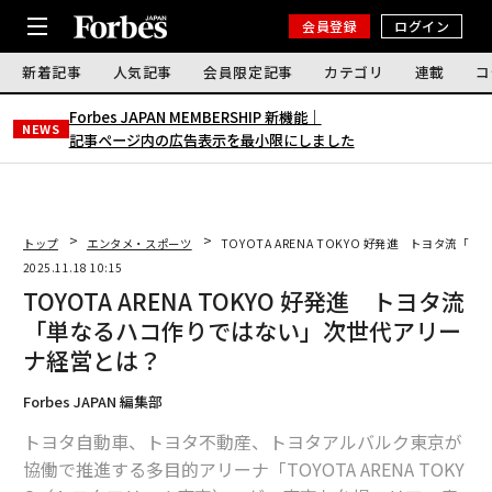
会員登録
ログイン
新着記事
人気記事
会員限定記事
カテゴリ
連載
コ
Forbes JAPAN MEMBERSHIP 新機能｜
NEWS
記事ページ内の広告表示を最小限にしました
トップ
エンタメ・スポーツ
TOYOTA ARENA TOKYO 好発進 トヨタ
2025.11.18 10:15
TOYOTA ARENA TOKYO 好発進 トヨタ流
「単なるハコ作りではない」次世代アリー
ナ経営とは？
Forbes JAPAN 編集部
トヨタ自動車、トヨタ不動産、トヨタアルバルク東京が
協働で推進する多目的アリーナ「TOYOTA ARENA TOKY