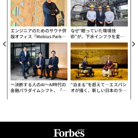
ィブフロント東京ベイ」（2025年10月末開業）といっ
超え
T
ア
た、さらなる再開発も進んでいる。
日
の
た
第2次安倍内閣の成長戦略「日本再興戦略 2016」で掲げ
エンジニアのためのサウナ併
なぜ“眠っていた環境技
られた「スポーツの成長産業化」の柱として経済産業省
設オフィス「Mobius Park」
術”が、下水インフラを変え
とスポーツ庁が推進してきた「スタジアム・アリーナ改
がオープン──タマディック
たのか──産総研×月島JFE
革」や、来シーズンから始まるBリーグの構造改革「B.
が健康経営を徹底する理由
アクアソリューションの10年
革新」による、5000席以上かつスイートルーム等を備え
たアリーナの確保を参入条件とした最上位ディビジョン
「B.LEAGUE PREMIER（B.プレミア）」の新設などを背
景とした、全国的なアリーナ建設ラッシュの中、
〜決断する人のAI〜AI時代の
“泊まる”を超えて─エスパシ
2024年に開業したMIXI・三井不動産の共同事業による
金融パラダイムシフト、「超
オが描く、新しい日本のラグ
「ららアリーナ東京ベイ」、
個別化」の核心 【MUFG×ウ
ジュアリー（中編）
DeNAと京急電鉄が共同開発計画中の「川崎新！アリー
ェルスナビ×PwC】
ナシティ・プロジェクト」* などとともに民設民営の首
都圏大型多目的アリーナとして、そして何よりトヨタ自
前のアリーナとして早くから注目されてきた。
* 開業時期につい
て、建設業界の人手不足などを理由に、当初目標の2028年10月から2年ほど先になる見通しが発表されている（20