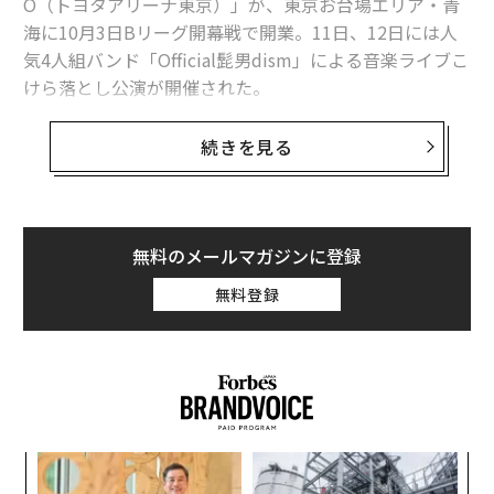
O（トヨタアリーナ東京）」が、東京お台場エリア・青
海に10月3日Bリーグ開幕戦で開業。11日、12日には人
気4人組バンド「Official髭男dism」による音楽ライブこ
けら落とし公演が開催された。
男子プロバスケットボールBリーグB1のアルバルク東京
続きを見る
のホームアリーナで、収容客数は約1万人（音楽興行時
は約8千人）。りんかい線・東京テレポート駅、ゆりか
もめ・青海駅から徒歩4〜5分というアクセスを誇り、初
年度は貸館を含めて稼働率ほぼ100％、150万人程度の集
無料のメールマガジンに登録
客を見込んでいる。
無料登録
周辺地域では、東京都が臨海副都心の新たなランドマー
クとして整備を進める世界最大級の噴水「ODAIBAファ
ウンテン（仮称）」（2026年3月完成予定）や、テレビ
朝日が建設中の複合型エンタテインメント施設「TOKYO
DREAM PARK」（2026年3月27日開業）、コナミグルー
創業
「
プの次世代研究開発拠点・複合施設「コナミクリエイテ
シン
左右