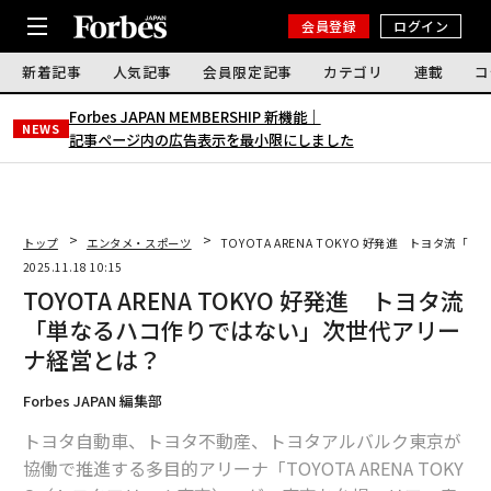
会員登録
ログイン
新着記事
人気記事
会員限定記事
カテゴリ
連載
コ
Forbes JAPAN MEMBERSHIP 新機能｜
NEWS
記事ページ内の広告表示を最小限にしました
トップ
エンタメ・スポーツ
TOYOTA ARENA TOKYO 好発進 トヨタ
2025.11.18 10:15
TOYOTA ARENA TOKYO 好発進 トヨタ流
「単なるハコ作りではない」次世代アリー
ナ経営とは？
Forbes JAPAN 編集部
トヨタ自動車、トヨタ不動産、トヨタアルバルク東京が
協働で推進する多目的アリーナ「TOYOTA ARENA TOKY