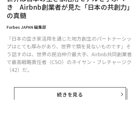
15%から40%
改善できるとされており、文書クロージン
き Airbnb創業者が見た「日本の共創力」
グの自動化を導入した金融機関は、私の会社にさらに高
の真髄
い数字を報告している：処理時間の60%削減と法的コス
トの最大50%削減である。
Forbes JAPAN 編集部
「日本の空き家活用を通じた地方創生のパートナーシッ
2. 保険会社のようにポートフォリオリスクを積
プはとても厚みがあり、世界で類を見ないものです」そ
極的に管理する
う話すのは、世界の民泊仲介最大手、Airbnb共同創業者
で最高戦略責任者（CSO）のネイサン・ブレチャージク
好況期には、多くの貸し手がポートフォリオ管理に「設
（42）だ。
定したら忘れる」アプローチを採用している。彼らは文
書に財務制限条項を含めるが、それを積極的に執行する
同氏は10月1日、都内で行われたJTBとの協働プロジェ
作業は行わない。変動の激しい市場では、これはよりリ
クト「
地域未来にぎわい工房
」発表のために来日。空き
スクが高いことが証明されるかもしれない。問題が発生
続きを見る
家活用を中心とした日本での地方創生モデルについて、
する前に、保険会社から
一ページを学び
、より積極的な
世界の先駆けとして注目していることを会見後のインタ
アプローチを取るべきである。
ビューで明かした。
保険会社は早期警戒サインを積極的に追跡し、制限条項
を厳格化し、デフォルトが検討される前に借り手と関わ
町おこしを一過性で終わらせない、「新・空き