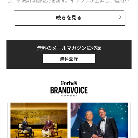
し、不況期は回復力を試す。インフレが上昇し、信用が
引き締まり、市場全体でスタグフレーションの噂が聞か
れる中、多くの金融機関は「経済の下降局面に向かって
続きを見る
いるのか？」と問うている。その答えはおそらく「イエ
ス」だが、それは彼らが問うべき質問ではない。私はむ
しろ「我々はそれに備えているか？」という問いの方が
適切だと考える。
無料のメールマガジンに登録
無料登録
景気後退に備えることは、単に困難な経済状況を生き延
びることだけではない。好況・不況を問わず、あらゆる
局面で活用できる筋力を構築することであり、これは特
に貸付業務において当てはまる。レガシープロセスの自
動化からローン商品の多様化まで、最も賢明な貸し手
は、どのような市場環境でも役立つ施策を今すぐ実行す
義す
内
るだろう。
むス
グ
実
以下は、あらゆる経済低迷期を乗り切り、さらには好況
挑
全
よっ
期に優位性を獲得できる強靭な貸付組織を構築するため
PA