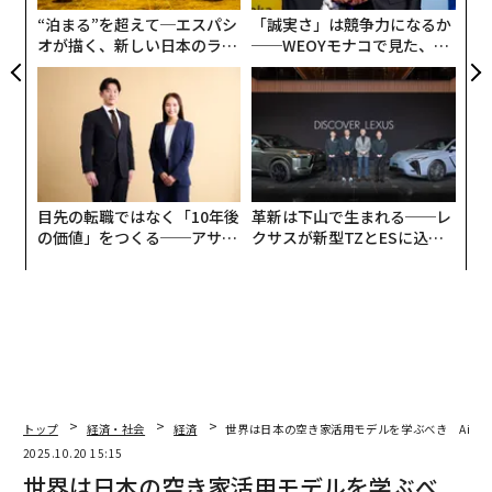
の、金融機関向けの3つのヒントである。
“泊まる”を超えて─エスパシ
「誠実さ」は競争力になるか
オが描く、新しい日本のラグ
──WEOYモナコで見た、く
1. レガシーソリューションの近代化
ジュアリー（中編）
ら寿司の経営哲学
多くの金融機関は、異なる時代のために構築されたプロ
セスで運営を続けている。彼らはレガシーシステム、断
片化した技術コンポーネント、手作業によるプロセス、
そして法務部門による厳重な監視に依存している。競争
の少ない環境では、それも許容されるかもしれない。し
目先の転職ではなく「10年後
革新は下山で生まれる──レ
かし、貸付の世界では、非効率性は脅威となる。
の価値」をつくる──アサイ
クサスが新型TZとESに込め
ンの長期伴走型支援とは
た「DISCOVER」の哲学
ローンの組成とクロージングプロセスの近代化は、単に
スピードの問題ではない。リスク削減の問題でもある。
自動化によって人的ミスを排除し、規制遵守を確実に
し、コストのかかる法的レビューへの依存を減らすこと
でリスクを低減できる。
トップ
経済・社会
経済
世界は日本の空き家活用モデルを学ぶべき Airb
マッキンゼー・アンド・カンパニーのレポートによる
2025.10.20 15:15
と、ローン生産の自動化によって処理速度を
世界は日本の空き家活用モデルを学ぶべ