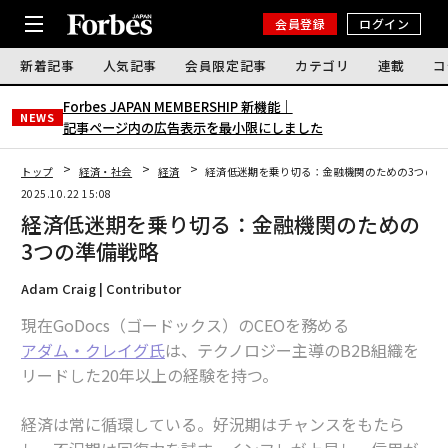
会員登録
ログイン
新着記事
人気記事
会員限定記事
カテゴリ
連載
コ
Forbes JAPAN MEMBERSHIP 新機能｜
NEWS
記事ページ内の広告表示を最小限にしました
トップ
経済・社会
経済
経済低迷期を乗り切る：金融機関のための3つの準
2025.10.22 15:08
経済低迷期を乗り切る：金融機関のための
3つの準備戦略
Adam Craig | Contributor
現在GoDocs（ゴードックス）のCEOを務める
アダム・クレイグ氏
は、テクノロジー主導のB2B組織を
リードした20年以上の経験を持つ。
経済は常に循環している。好況期はチャンスをもたら