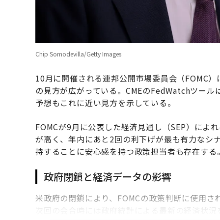
Chip Somodevilla/Getty Images
10月に開催される連邦公開市場委員会（FOMC
の見方が広がっている。CMEのFedWatchツ
予想もこれに近い見方を示している。
FOMCが9月に公表した経済見通し（SEP）によ
が高く、年内にあと2回の利下げが最も有力なシ
持することに安心感を持つ政策担当者も存在する
政府閉鎖と経済データの影響
米政府の閉鎖により、FOMCの政策判断に使用
次回の会合時には政府統計による最新の経済状況