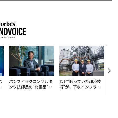
〜決
模組
装」
く”
ビジ
な
パシフィックコンサルタ
なぜ“眠っていた環境技
で
ンツ技師長の"北極星"。
術”が、下水インフラを
哲
災害への無力感を乗り越
変えたのか──産総研×
え見つけた、防災一筋20
月島JFEアクアソリュー
年の答え
ションの10年