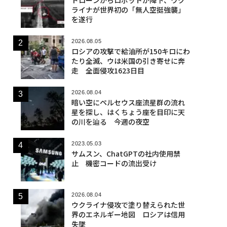
ライナが世界初の「無人空挺強襲」
を遂行
2026.08.05
ロシアの攻撃で給油所が150キロにわ
たり全滅、ウは米国の引き寄せに奔
走 全面侵攻1623日目
2026.08.04
暗い空にペルセウス座流星群の流れ
星を探し、はくちょう座を目印に天
の川を辿る 今週の夜空
2023.05.03
サムスン、ChatGPTの社内使用禁
止 機密コードの流出受け
2026.08.04
ウクライナ侵攻で塗り替えられた世
界のエネルギー地図 ロシアは信用
失墜