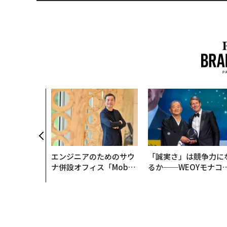
エンジニアのためのサウ
「誠実さ」は競争力に
ナ併設オフィス「Mobiu
るか──WEOYモナコ
s Park」がオープン──
見た、くら寿司の経営
タマディックが健康経営
学
を徹底する理由