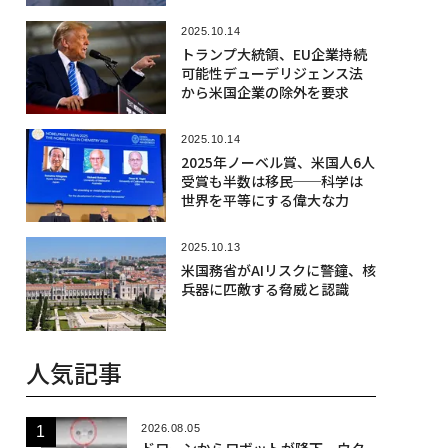
2025.10.14
トランプ大統領、EU企業持続
可能性デューデリジェンス法
から米国企業の除外を要求
2025.10.14
2025年ノーベル賞、米国人6人
受賞も半数は移民──科学は
世界を平等にする偉大な力
2025.10.13
米国務省がAIリスクに警鐘、核
兵器に匹敵する脅威と認識
人気記事
2026.08.05
ドローンからロボットが降下、ウク