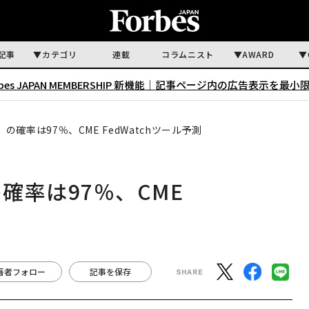
記事
カテゴリ
連載
コラムニスト
AWARD
rbes JAPAN MEMBERSHIP 新機能｜
記事ページ内の広告表示を最小
」の確率は97％、CME FedWatchツール予測
確率は97％、CME
著者フォロー
記事を保存