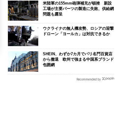
米陸軍の155mm砲弾補充が頓挫 新設
工場が主要パーツの製造に失敗、供給網
問題も露呈
ウクライナの無人機攻勢、ロシアの迎撃
ドローン「ヨールカ」は対抗できるか
SHEIN、わずか7カ月でパリ名門百貨店
から撤退 欧州で強まる中国系ブランド
包囲網
Recommended by