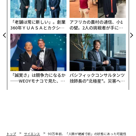
ク
た「
「老舗は常に新しい」。創業
アフリカの農村の通信、小1
360年ＹＵＡＳＡとカクシン
の壁。2人の挑戦者が手にし
CEO田尻望が語る、AIを超え
た「次なる武器」
る人の価値
「誠実さ」は競争力になるか
パシフィックコンサルタンツ
──WEOYモナコで見た、く
技師長の"北極星"。災害への
ら寿司の経営哲学
無力感を乗り越え見つけた、
防災一筋20年の答え
トップ
サイエンス
90万年前、「人類が絶滅寸前」の状態にあった可能性