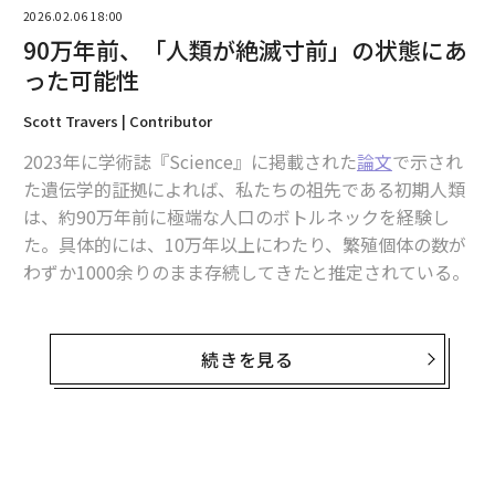
2026.02.06 18:00
翻訳＝的場知之/ガリレオ
90万年前、「人類が絶滅寸前」の状態にあ
った可能性
2026年9月号発売中
Scott Travers | Contributor
2023年に学術誌『Science』に掲載された
論文
で示され
最新号の購入はこちらから
た遺伝学的証拠によれば、私たちの祖先である初期人類
は、約90万年前に極端な人口のボトルネックを経験し
た。具体的には、10万年以上にわたり、繁殖個体の数が
メンバーシップに登録する
わずか1000余りのまま存続してきたと推定されている。
もしこれが事実なら、大型哺乳類の個体群崩壊として、
これまで推定されたなかで最も深刻なものの一つとな
続きを見る
る。実際、これほど壊滅的な個体群崩壊があったのだと
関連記事
したら、ヒトの系統が、現生人類の誕生以前に消え去っ
​​体重170kgで骨髄を喰らう、先史時代の北米を支配した「恐るべきイヌ科
ていてもまったくおかしくなかった。
動物」が絶滅した理由
無料のメールマガジンに登録
この仮説は、ヒト進化史の再考を迫るものであり、それ
1938年に「永遠に姿を消した」フクロオオカミ、その最後の写真