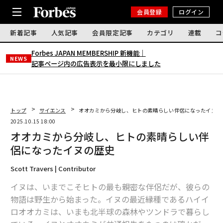
会員登録
ログイン
新着記事
人気記事
会員限定記事
カテゴリ
連載
コ
Forbes JAPAN MEMBERSHIP 新機能｜
NEWS
記事ページ内の広告表示を最小限にしました
トップ
サイエンス
オオカミから分岐し、ヒトの素晴らしい伴侶になったイヌの
2025.10.15 18:00
オオカミから分岐し、ヒトの素晴らしい伴
侶になったイヌの歴史
Scott Travers | Contributor
イヌは、いまでこそヒトの最も親密な伴侶だが、彼らの
物語は野生から始まった。イヌの最近縁種であるハイイ
ロオオカミは、いまも北半球の森林やツンドラで暮らし