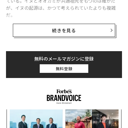
ている。イヌとオオカミが共通祖先をもつのは確かだ
が、イヌの起源は、かつて考えられていたよりも複雑
だ。
従来、化石証拠からは、イヌならではの形質の出現は3
続きを見る
万年以上前にさかのぼることが示唆されていた。一方、
遺伝子研究からは、イヌとオオカミの分岐はこれよりも
ずっとあとに起こったという結果が得られていた。
無料のメールマガジンに登録
推定年代が食い違うという謎は、ある
研究チーム
が2015
無料登録
年に、ロシアのタイミル半島で発見された3万5000年前
のオオカミのゲノム解析行ったことで、ついに解明され
た。
目
の
ン
革