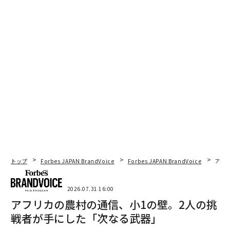
AMD株、OpenAIとの数十億ドル規模の契約で30％急騰
タグ：
リーダー/リーダーシップ
イノベーション
advertisement
トップ
Forbes JAPAN BrandVoice
Forbes JAPAN BrandVoice
アフ
2026.07.31 16:00
アフリカの農村の通信、小1の壁。2人の挑
戦者が手にした「次なる武器」