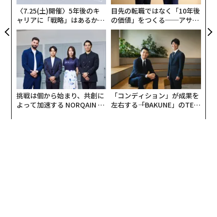
代は自社のブランドを差別化し、市場での地位を加速さ
全
〈7.25(土)開催〉5年後のキ
目先の転職ではなく「10年後
せる絶好の機会だということだ。競合他社がイノベーシ
ャリアに「戦略」はあるか。
の価値」をつくる──アサイ
ョン、マーケティング支出、顧客エンゲージメントを控
トップエグゼクティブのキャ
ンの長期伴走型支援とは
えている時、あなたが思慮深く投資する1ドル1ドルがよ
リアに触れる1日│CAREER S
UMMIT 2026
り大きな影響力を持つ。
これは何度も繰り返し見てきた。2008年の金融危機の
際、多くの企業が戦略を凍結する中、顧客体験とイノベ
ーションへの投資を続けた企業が、競合他社が何年もか
挑戦は個から始まり、共創に
「コンディション」が成果を
よって加速する NORQAIN JA
左右する――「BAKUNE」のTEN
けて挑戦するような支配的な市場地位を確立して台頭す
PAN 特別座談会
TIALが支える「挑戦者の明
るのを目にした。他のすべての企業がジグザグ動くと
日」
き、あなたは逆方向に動く。それは無謀ではなく、戦略
的なのだ。
思慮深い支出と麻痺したイノベーションの違い
不確実性に直面したとき、私の最初の本能は撤退ではな
い。シナリオプランニングを行うことだ。外部要因をコ
ントロールできないとき、少なくとも異なる結果を予測