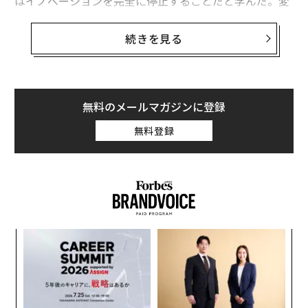
はイノベーションを完全に停止することだと学んだ。変
動の激しい時代に繁栄している企業は、必ずしも最も慎
重な企業でも最も積極的な企業でもない。それらは微妙
続きを見る
なバランスを習得している企業だ—支出を抑制しつつも
イノベーションは止めない。
この課題は現在も見られる。
カンファレンスボード
によ
無料のメールマガジンに登録
ると、期待指数は「通常、今後の景気後退を示す80とい
無料登録
う閾値を下回ったまま」だ。私が「センチメント段階」
と呼ぶ状況にあり、経済不安が実際の景気後退に至って
いないものの、恐怖がすでに行動を変えている。
多くのリーダーが、嵐に備えて身を守るか、不確実性が
存在しないふりをするかのどちらかを選択しているのを
ナ併
革
目にする。どちらのアプローチも不十分であり、他社が
k」
ク
撤退する中で地位を確立する機会を逃している。
ック
た「
るか
内
由
、く
グ
ほとんどのリーダーが気づいていないのは、不確実な時
実