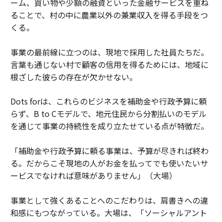
ーム、買い物や少額の融資といった金融サービスを重ね
ることで、村の中に農業以外の兼業収入を得る手段をつ
くる。
事業の最前線に立つのは、現地で採用した社員たちだ。
言葉も通じない村で顧客の信用を得るためには、地域に
根ざした彼らの存在が欠かせない。
Dots forは、これらのビジネスを補助金や行政予算に頼
らず、B to Cモデルで、地元住民から分割払いのモデル
を通じて事業の持続性を成り立たせている点が特徴だ。
「補助金や行政予算に頼る事業は、予算が尽きれば終わ
る。だからこそ現地の人がお金を払ってでも使いたいサ
ービスでなければ意味がありません」（大場）
事業として強くあることへのこだわりは、肩書きへの違
和感にもつながっている。大場は、「ソーシャルアント