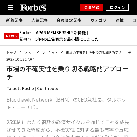
会員登録
ログイン
新着記事
人気記事
会員限定記事
カテゴリ
連載
コ
Forbes JAPAN MEMBERSHIP 新機能｜
NEWS
記事ページ内の広告表示を最小限にしました
トップ
マネー
マーケット
市場の不確実性を乗り切る戦略的アプローチ
2025.10.13 17:07
市場の不確実性を乗り切る戦略的アプロー
チ
Talbott Roche | Contributor
Blackhawk Network（BHN）のCEO兼社長、タルボッ
ト・ローチ氏。
25年間にわたり複数の経済サイクルを通じて自社を成長
させてきた経験から、不確実性に対する最も有害な反応