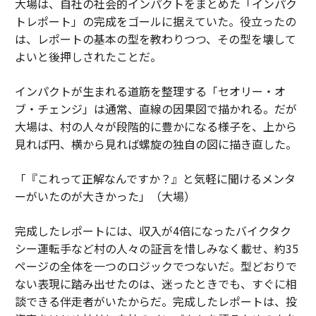
大場は、自社の社会的インパクトをまとめた「インパク
トレポート」の完成をゴールに据えていた。役立ったの
は、レポートの基本の型を教わりつつ、その型を壊して
よいと後押しされたことだ。
インパクトが生まれる道筋を整理する「セオリー・オ
ブ・チェンジ」は通常、直線の因果図で描かれる。だが
大場は、村の人々が段階的に豊かになる様子を、上から
見れば円、横から見れば螺旋の独自の図に描き直した。
「『これって正解なんですか？』と気軽に聞けるメンタ
ーがいたのが大きかった」（大場）
完成したレポートには、収入が4倍になったバイクタク
シー運転手など村の人々の証言を惜しみなく載せ、約35
ページの全体を一つのロジックでつないだ。型どおりで
ない表現に踏み出せたのは、迷ったときでも、すぐに相
談できる伴走者がいたからだ。完成したレポートは、投