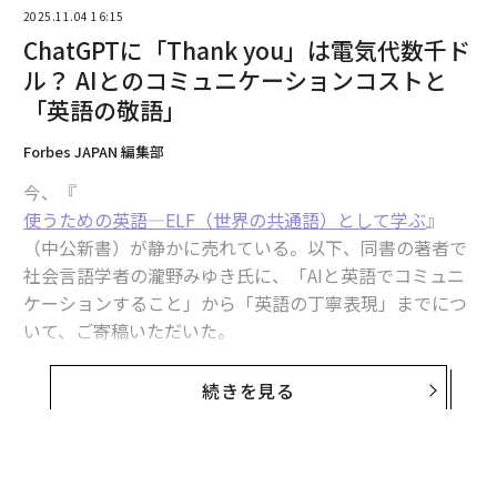
2025.11.04 16:15
ChatGPTに「Thank you」は電気代数千ド
ル？ AIとのコミュニケーションコストと
「英語の敬語」
Forbes JAPAN 編集部
今、『
使うための英語―ELF（世界の共通語）として学ぶ
』
（中公新書）が静かに売れている。以下、同書の著者で
社会言語学者の瀧野みゆき氏に、「AIと英語でコミュニ
Getty Images
ケーションすること」から「英語の丁寧表現」までにつ
いて、ご寄稿いただいた。
両生類であるアホロートルには尻尾があり、四足歩行で
水中を歩いて過ごす。まるでオタマジャクシがカエルに
続きを見る
この11月で、ChatGPTが対話型の生成サービスを公開し
変態する途中のような姿を、一生維持しているのだ。一
てから早くも3周年になる。
般的な両生類が幼生期に捨てるエラ呼吸を、アホロート
ルは死ぬまで大事にしている。これは彼らがネオテニー
この3年で、英語をとりまく環境は、AIによって劇的に変
であるからに他ならない。