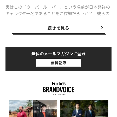
実はこの「ウーパールーパー」という名前が日本発祥の
キャラクター名であることをご存知だろうか？ 彼らの
正式名称は「メキシコサンショウウオ」である。ウーパ
ールーパーという呼称は日本でしか通用しないのだ。
続きを見る
一生エラ呼吸の「ネオテニー」
そんな彼らは「アホロートル」とも呼ばれる。これはメ
無料のメールマガジンに登録
キシコサンショウウオを含む、トラフサンショウウオ科
の総称だ。
無料登録
日本人からしてみれば、「アホロートル」という名称は
ひどい罵倒であるように感じられる。「アホ」で「ロー
トル（中国語で年寄り・老人の意）」とは、救いようが
ない。さながら、無能なベテラン社員に対する蔑称のよ
うだ。
挑
よっ
PA
しかしこれは完全な誤解である。アホロートルとはナワ
パ