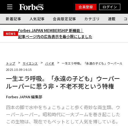
会員登録
ログイン
新着記事
人気記事
会員限定記事
カテゴリ
連載
コ
Forbes JAPAN MEMBERSHIP 新機能｜
NEWS
記事ページ内の広告表示を最小限にしました
トップ
サイエンス
バイオ
一生エラ呼吸。「永遠の子ども」ウーパールー
2025.10.09 16:15
一生エラ呼吸。「永遠の子ども」ウーパー
ルーパーに思う非・不老不死という特権
Forbes JAPAN 編集部
四本の脚で水中をちょこちょこと歩く奇妙な両生類、ウ
ーパールーパー。昭和時代に一大ブームを巻き起こした
この生物は、現在でもペットとして人気を博している。