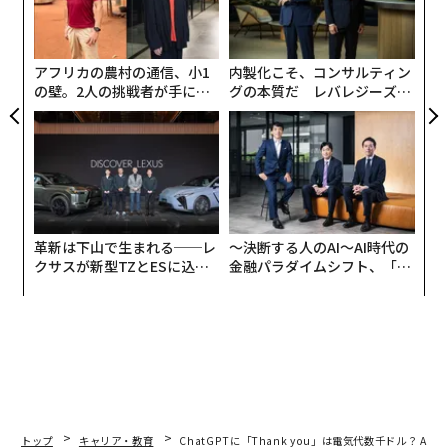
トル語（アステカ文明で用いられていた語）で「水の怪
技
物」などを意味する、仰々しい名称なのだ。更にアホロ
無
防
ートルはアステカの神話にも関連している。火と稲妻の
アフリカの農村の通信、小1
内製化こそ、コンサルティン
神ショロトルは自らの死を拒み、様々な動物に変身し、
の壁。2人の挑戦者が手にし
グの本質だ レバレジーズが
た「次なる武器」
実践する、次世代ファームの
最終的にアホロートルに化けたのだ（ちなみにその後、
全貌
彼は捕まって生贄にされたそうだ）。間抜けな響きとは
裏腹に、アホロートルには偉大で壮大な歴史が刻まれて
いるのである。
ところで、そんなアホロートルの生態にはユニークな特
革新は下山で生まれる──レ
〜決断する人のAI〜AI時代の
徴がある。図らずも、彼らは「ロートル」になることが
クサスが新型TZとESに込め
金融パラダイムシフト、「超
た「DISCOVER」の哲学
個別化」の核心 【MUFG×ウ
できないのだ。
ェルスナビ×PwC】
ネオテニー（幼形成熟）という言葉がある。個体として
大人でありながら、子どもの器官や性質を残す生態のこ
とだ。
トップ
キャリア・教育
ChatGPTに「Thank you」は電気代数千ドル？ 