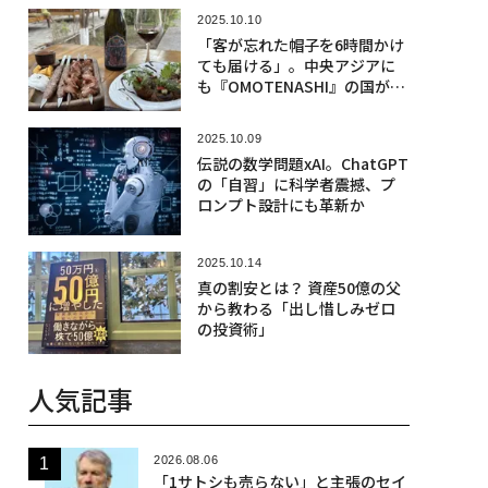
2025.10.10
「客が忘れた帽子を6時間かけ
ても届ける」。中央アジアに
も『OMOTENASHI』の国があ
った
2025.10.09
伝説の数学問題xAI。ChatGPT
の「自習」に科学者震撼、プ
ロンプト設計にも革新か
2025.10.14
真の割安とは？ 資産50億の父
から教わる「出し惜しみゼロ
の投資術」
人気記事
2026.08.06
「1サトシも売らない」と主張のセイ