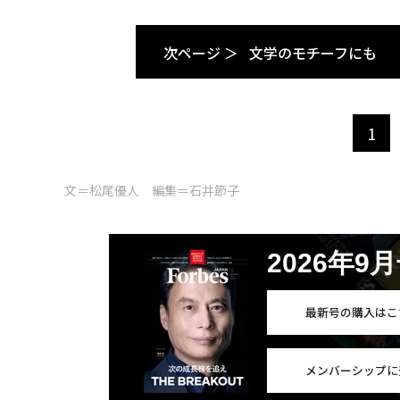
次ページ ＞
文学のモチーフにも
1
文＝松尾優人 編集＝石井節子
2026年9
最新号の購入はこ
メンバーシップに