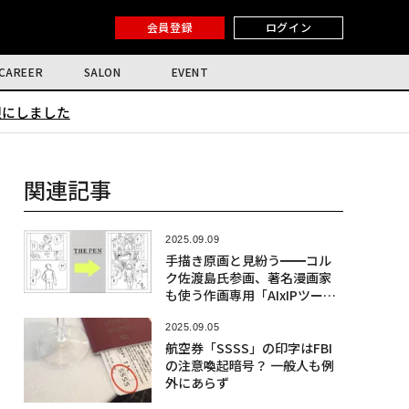
会員登録
ログイン
CAREER
SALON
EVENT
限にしました
関連記事
2025.09.09
手描き原画と見紛う━━コル
ク佐渡島氏参画、著名漫画家
も使う作画専用「AIxIPツー
ル」
2025.09.05
航空券「SSSS」の印字はFBI
の注意喚起暗号？ 一般人も例
外にあらず