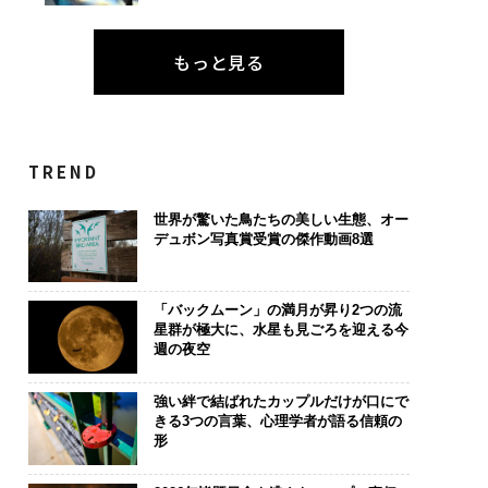
もっと見る
TREND
世界が驚いた鳥たちの美しい生態、オー
デュボン写真賞受賞の傑作動画8選
「バックムーン」の満月が昇り2つの流
星群が極大に、水星も見ごろを迎える今
週の夜空
強い絆で結ばれたカップルだけが口にで
きる3つの言葉、心理学者が語る信頼の
形