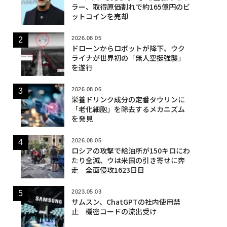
ラー、取得原価割れで約165億円のビ
ットコインを売却
2026.08.05
ドローンからロボットが降下、ウク
ライナが世界初の「無人空挺強襲」
を遂行
2026.08.06
栄養ドリンク成分の定番タウリンに
「老化細胞」を除去するメカニズム
を発見
2026.08.05
ロシアの攻撃で給油所が150キロにわ
たり全滅、ウは米国の引き寄せに奔
走 全面侵攻1623日目
2023.05.03
サムスン、ChatGPTの社内使用禁
止 機密コードの流出受け