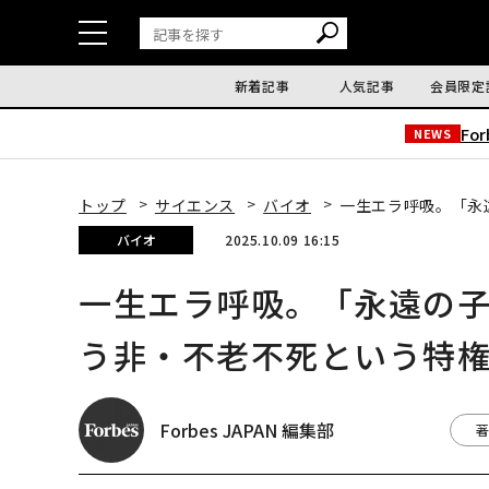
新着記事
人気記事
会員限定
Fo
NEWS
トップ
サイエンス
バイオ
一生エラ呼吸。「永
バイオ
2025.10.09 16:15
一生エラ呼吸。「永遠の
う非・不老不死という特
Forbes JAPAN 編集部
著