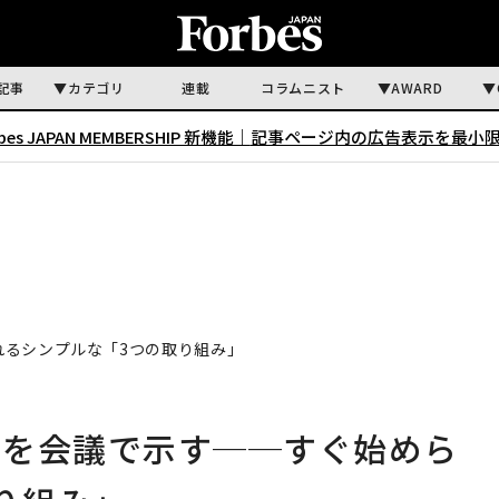
記事
カテゴリ
連載
コラムニスト
AWARD
rbes JAPAN MEMBERSHIP 新機能｜
記事ページ内の広告表示を最小
れるシンプルな「3つの取り組み」
」を会議で示す──すぐ始めら