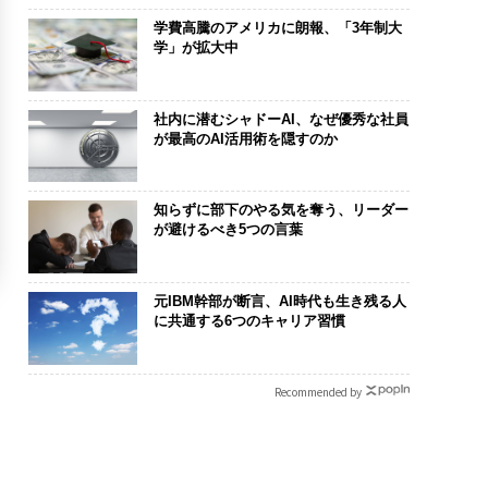
学費高騰のアメリカに朗報、「3年制大
学」が拡大中
社内に潜むシャドーAI、なぜ優秀な社員
が最高のAI活用術を隠すのか
知らずに部下のやる気を奪う、リーダー
が避けるべき5つの言葉
元IBM幹部が断言、AI時代も生き残る人
に共通する6つのキャリア習慣
Recommended by