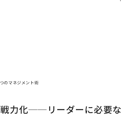
れ
「挑戦者の明日」
代ファームの全貌
I
3つのマネジメント術
を戦力化──リーダーに必要な