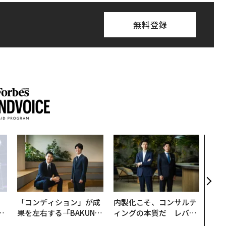
無料登録
なぜ
術”
変え
月島
ショ
「コンディション」が成
内製化こそ、コンサルテ
は
果を左右する――「BAKUN
ィングの本質だ レバレ
ク
E」のTENTIALが支える
ジーズが実践する、次世