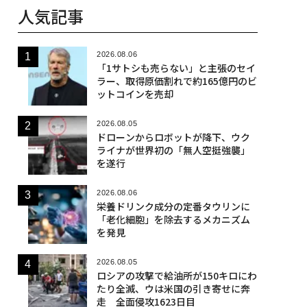
人気記事
2026.08.06
「1サトシも売らない」と主張のセイ
ラー、取得原価割れで約165億円のビ
ットコインを売却
2026.08.05
ドローンからロボットが降下、ウク
ライナが世界初の「無人空挺強襲」
を遂行
2026.08.06
栄養ドリンク成分の定番タウリンに
「老化細胞」を除去するメカニズム
を発見
2026.08.05
ロシアの攻撃で給油所が150キロにわ
たり全滅、ウは米国の引き寄せに奔
走 全面侵攻1623日目