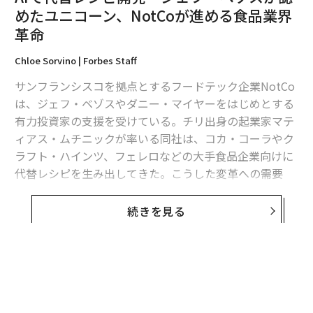
この成長を8つの段階にマッピングできる。それぞれが
めたユニコーン、NotCoが進める食品業界
より高い自律性と複雑さを持っている。
革命
ルールから理由へ
Chloe Sorvino | Forbes Staff
第一段階はスクリプトベースの自動化だ。請求書の整理
サンフランシスコを拠点とするフードテック企業NotCo
など、繰り返しのタスクに最適だ。しかし、誰かがフィ
は、ジェフ・ベゾスやダニー・マイヤーをはじめとする
ールド名を変更した瞬間、すべてが崩壊する。安価で高
有力投資家の支援を受けている。チリ出身の起業家マテ
速だが—壊れるまでは。
ィアス・ムチニックが率いる同社は、コカ・コーラやク
ラフト・ハインツ、フェレロなどの大手食品企業向けに
イベント駆動型システムは、ファイルのアップロードや
代替レシピを生み出してきた。こうした変革への需要
メールの通知などのトリガーに反応するが、依然として
は、いまも拡大を続けている。
厳格なロジックに縛られている。インターンのようなも
続きを見る
のだと考えよう：熱心で、速く、問題を引き起こすのに
イタリアの菓子大手フェレロは、ヌテラやキンダーチョ
十分なほど賢い。
コレートなどの製品向けに、年間3万以上の原料の配合
パターンを使い分けている。この複雑さが、配合の見直
分岐ワークフローはif/elseロジックを導入する。これは
しを困難にしていた。そこで同社は、2024年にカカオ価
より高度だが、まだ「考える」とは言えない。HR入社手
格が急騰したことを受け、サンフランシスコに拠点を置
続きや請求処理には最適だが、ルールがあいまいになる
くフードテック企業NotCoと協業を開始した。同社のソ