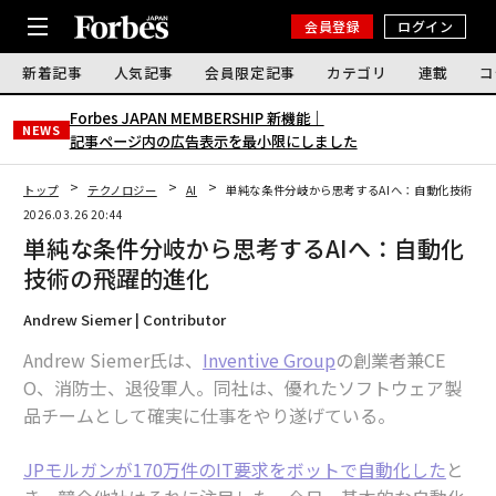
会員登録
ログイン
新着記事
人気記事
会員限定記事
カテゴリ
連載
コ
Forbes JAPAN MEMBERSHIP 新機能｜
NEWS
記事ページ内の広告表示を最小限にしました
トップ
テクノロジー
AI
単純な条件分岐から思考するAIへ：自動化技術の
2026.03.26 20:44
単純な条件分岐から思考するAIへ：自動化
技術の飛躍的進化
Andrew Siemer | Contributor
Andrew Siemer氏は、
Inventive Group
の創業者兼CE
O、消防士、退役軍人。同社は、優れたソフトウェア製
品チームとして確実に仕事をやり遂げている。
JPモルガンが170万件のIT要求をボットで自動化した
と