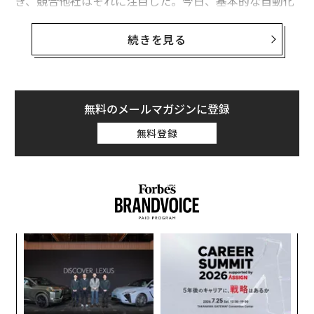
き、競合他社はそれに注目した。今日、基本的な自動化
とAIを活用したワークフローの間のギャップは、単に技
術的なものではなく、競争上の優位性となっている。
続きを見る
新興企業から大企業まで両方と仕事をしてきた者とし
て、自動化が圧倒される側と成果を上げる側をどのよう
に分けるかを直接見てきた。毎週、スパゲッティのよう
無料のメールマガジンに登録
な複雑なロジックを解きほぐそうとしたり、断片化した
無料登録
ツールに後付けで対応しようとしたりするチームと相談
している。適切に行われた場合、自動化は時間を節約す
るだけでなく、精神的な健全さも保つのだ。
ワークフロー自動化の進化（そして今なぜ重要
なのか）
創業
エ
ワークフロー自動化は成長した。ルールベースのスクリ
シン
設オ
超え
が
プティングから始まったものが、AIを活用した広大なエ
挑
が
コシステムへと変貌を遂げた。明確な成熟モデルが存在
よっ
する。申し訳ないが、あなたのローコードビルダーは食
PA