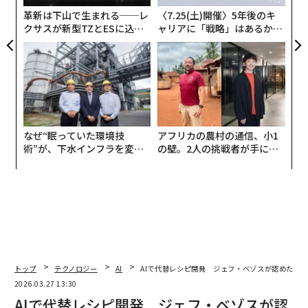
物連鎖の頂点ではない。自律性が高まるにつれて複雑さ
革新は下山で生まれる──レ
〈7.25(土)開催〉5年後のキ
も増すが、その見返りは価値がある。そして、単一のソ
クサスが新型TZとESに込め
ャリアに「戦略」はあるか。
た「DISCOVER」の哲学
トップエグゼクティブのキャ
リューションがすべての業界やニーズに適合するわけで
リアに触れる1日│CAREER S
はないが、将来の方向性は、小さなデジタル軍を管理す
UMMIT 2026
る準備ができていると仮定すれば、マルチエージェント
システムを指している。
ワークフロー自動化の進化
なぜ“眠っていた環境技
アフリカの農村の通信、小1
術”が、下水インフラを変え
の壁。2人の挑戦者が手にし
初期の頃に遡ってみよう。当時、自動化とはスプレッド
たのか──産総研×月島JFE
た「次なる武器」
シートの行をコピーする5ステップのZap（自動化された
アクアソリューションの10年
ワークフローを指す一般的な用語）を構築することを意
味していた。私たちはそれを「もしこれなら、あれ」と
呼んでいた。かわいらしかった。今でもそうだ。しかし
自動化は成長した。今では、災害対応を調整し、まるで
マインドフルネスリトリートから出てきたかのように自
トップ
テクノロジー
AI
AIで代替レシピ開発 ジェフ・ベゾスが認めたユニ
分の間違いから学ぶ。
2026.03.27 13:30
AIで代替レシピ開発 ジェフ・ベゾスが認