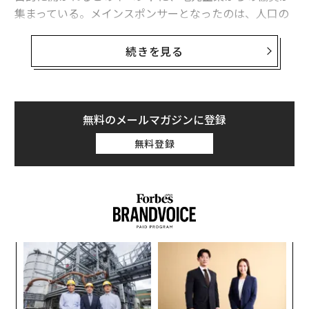
集まっている。メインスポンサーとなったのは、人口の
転出超過問題について企業横断で考えるプロジェクト
「HATAful（はたフル）」。まさしくその「旗振り役」
続きを見る
を担うのは、ひろぎんホールディングス・サステナビリ
ティ統括部長の木下麻子さんだ。
2016年に東京から広島に移住し、中国地方最大の地方銀
無料のメールマガジンに登録
行に転職した彼女が目の当たりにしたのは、ローカル都
無料登録
市が「立ち遅れている」現実だった。ジェンダーの多様
性を巡る、地方の現在地とは？ そして、その未来に希
望はあるのか。プライドパレードの開催を目前に、木下
さんに話を聞いた。
移住後、目の当たりにした「最悪の状況」
〜
織
「まず驚いたのは、女性社員が制服を着用していたこ
う
ア
T
と。正直、「これはまずいな」と感じましたね。LGBTQ
の