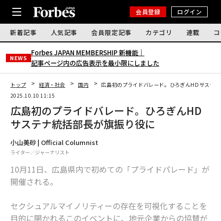
会員登録
ログイン
新着記事
人気記事
会員限定記事
カテゴリ
連載
コ
Forbes JAPAN MEMBERSHIP 新機能｜
NEWS
記事ページ内の広告表示を最小限にしました
トップ
経済・社会
国内
広島初のプライドバレード。ひろぎんHDサステナ
2025.10.10 11:15
広島初のプライドバレード。ひろぎんHD
サステナ統括部長が旗振り役に
小山美砂 | Official Columnist
ライター／ジャーナリスト
10月11日、広島県内で初めての「プライドパレード」が
開催される。
セクシュアルマイノリティーの存在を可視化することを
目的に開かれるこのイベントに、地元企業からの協賛が