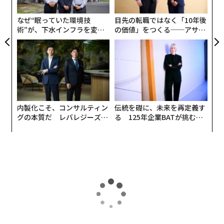
+のことは当初から取り組みたいと思っていたのです
た
が、『その前にもっとやることがあるんです』というの
なぜ“眠っていた環境技
目先の転職ではなく「10年後
が社内の雰囲気でした」
術”が、下水インフラを変え
の価値」をつくる──アサイ
たのか──産総研×月島JFE
ンの長期伴走型支援とは
アクアソリューションの10年
2016年、広島銀行（当時。現在は持株会社化してひろぎ
んHDの傘下に）に転職した当時のことを、木下さんは
そう振り返る。
前職のリクルートでは、人事担当としてジェンダー平等
内製化こそ、コンサルティン
伝統を礎に、未来を再定義す
やLGBTQ＋に関する取り組みを進めてきた。広島にいる
グの本質だ レバレジーズが
る 125年企業BATが挑むス
夫の家族が体調を崩したことを機に移住することになっ
実践する、次世代ファームの
モークレスな未来
全貌
たが、広銀でも人事を務めることに。当初からセクシュ
アルマイノリティーに関する啓発活動や職場環境の改善
などを進めたいと考え、そう主張したがなかなか理解が
得られなかった。
当時の広銀は、女性の管理職・監督職数の割合が8.2%
（※1）で、政府が掲げていた「指導的立場の女性を3