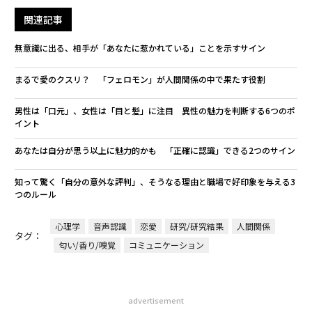
関連記事
無意識に出る、相手が「あなたに惹かれている」ことを示すサイン
まるで愛のクスリ？ 「フェロモン」が人間関係の中で果たす役割
男性は「口元」、女性は「目と髪」に注目 異性の魅力を判断する6つのポ
イント
あなたは自分が思う以上に魅力的かも 「正確に認識」できる2つのサイン
知って驚く「自分の意外な評判」、そうなる理由と職場で好印象を与える3
つのルール
心理学
音声認識
恋愛
研究/研究結果
人間関係
タグ：
匂い/香り/嗅覚
コミュニケーション
advertisement