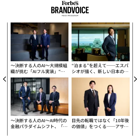
「
─
ら
〈7
ャ
ト
リア
〜決断する人のAI〜大規模組
“泊まる”を超えて──エスパ
UM
織が挑む「AIフル実装」“使
シオが描く、新しい日本のラ
う”企業から“動く”企業へ【N
グジュアリー（前編）
TTドコモビジネス×PwC】
〜決断する人のAI〜AI時代の
目先の転職ではなく「10年後
金融パラダイムシフト、「超
の価値」をつくる──アサイ
個別化」の核心 【MUFG×ウ
ンの長期伴走型支援とは
ェルスナビ×PwC】