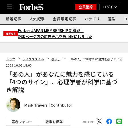
会員登録
ログイン
新着記事
人気記事
会員限定記事
カテゴリ
連載
コ
Forbes JAPAN MEMBERSHIP 新機能｜
NEWS
記事ページ内の広告表示を最小限にしました
トップ
ライフスタイル
暮らし
「あの人」があなたに魅力を感じている「
2025.10.05 18:00
「あの人」があなたに魅力を感じている
「4つのサイン」、心理学者が科学に基づ
き解説
Mark Travers | Contributor
著者フォロー
記事を保存