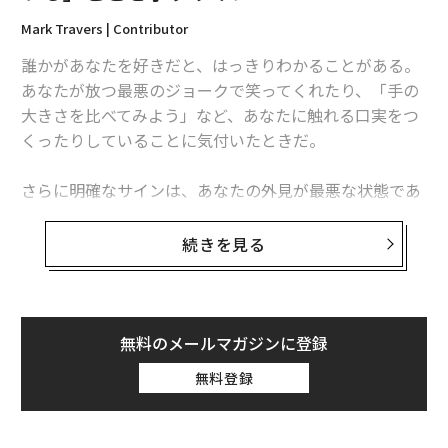
Mark Travers | Contributor
誰かがあなたを好きだと、はっきりわかることがある。
あなたが放つ最悪のジョークで笑ってくれたり、「手の
大きさを比べてみよう」など、あなたに触れる口実をつ
くったりしていることに気付いたときだ。
さらに明確なサインは、あなたの外見が最悪な状態であ
ったとしても、あなたは美しいと相手が感じているとき
だ。あるReddit（レディット）ユーザーは、「あなたが
続きを見る
錆びた芝刈り機のように見える日でも、彼らはあなたを
美しいと思う」とユーモアたっぷりに表現する。
別のレディットユーザーは、「私の妻は今でも、私が反
無料のメールマガジンに登録
対方向から来るのを見ると、ジャンプウォークを始め
無料登録
る。それがかわいい。もっと速く歩きたいが、飛び跳ね
たい気持ちもある。その結果、一歩一歩が小さな跳躍に
なってしまう」というエピソードを紹介している。