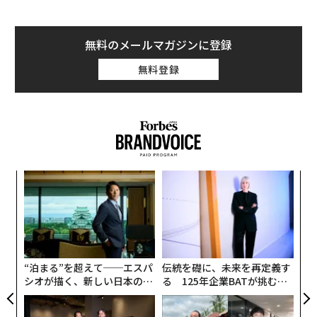
無料のメールマガジンに登録
無料登録
A
顧客
pa
な
な
術
た
ア
“泊まる”を超えて──エスパ
伝統を礎に、未来を再定義す
シオが描く、新しい日本のラ
る 125年企業BATが挑むス
グジュアリー（前編）
モークレスな未来