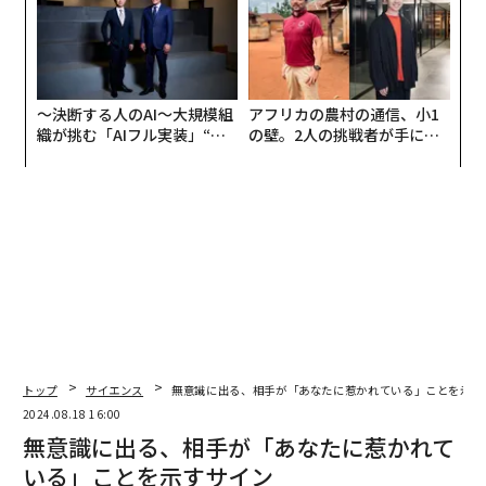
〜決断する人のAI〜大規模組
アフリカの農村の通信、小1
織が挑む「AIフル実装」“使
の壁。2人の挑戦者が手にし
う”企業から“動く”企業へ【N
た「次なる武器」
TTドコモビジネス×PwC】
トップ
サイエンス
無意識に出る、相手が「あなたに惹かれている」ことを示す
2024.08.18 16:00
無意識に出る、相手が「あなたに惹かれて
いる」ことを示すサイン