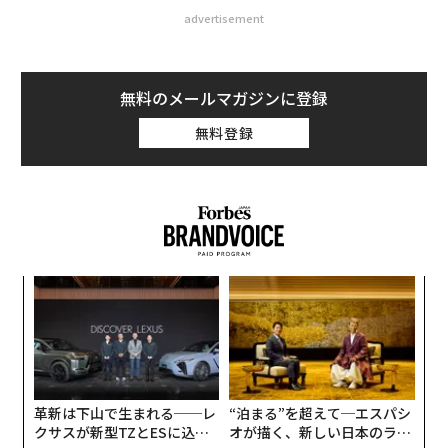
advertisement
無料のメールマガジンに登録
無料登録
キ
〜
か。
織
キャ
う
「
R S
T
左右
T
日
革新は下山で生まれる──レ
“泊まる”を超えて─エスパシ
クサスが新型TZとESに込め
オが描く、新しい日本のラグ