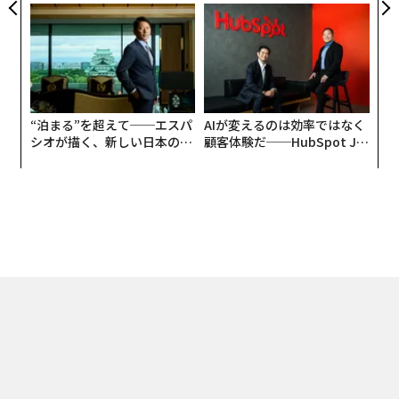
た「DISCOVER」の哲学
ジュアリー（中編）
“泊まる”を超えて──エスパ
AIが変えるのは効率ではなく
シオが描く、新しい日本のラ
顧客体験だ──HubSpot Ja
グジュアリー（前編）
panが語る「Grow Better」
な組織のつくり方
トップ
スタートアップ
国内
月面ビジネスから海運DXまで クロストレプ
2025.10.12 13:00
月面ビジネスから海運DXまで クロストレ