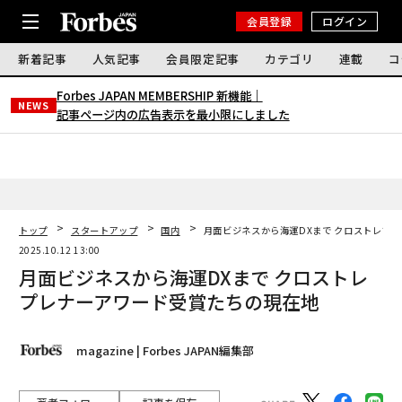
会員登録
ログイン
新着記事
人気記事
会員限定記事
カテゴリ
連載
コ
Forbes JAPAN MEMBERSHIP 新機能｜
NEWS
記事ページ内の広告表示を最小限にしました
トップ
スタートアップ
国内
月面ビジネスから海運DXまで クロストレプ
2025.10.12 13:00
月面ビジネスから海運DXまで クロストレ
プレナーアワード受賞たちの現在地
magazine | Forbes JAPAN編集部