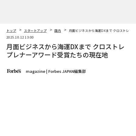
プレナーアワード受賞たちの現在地
magazine | Forbes JAPAN編集部
著者フォロー
記事を保存
イラストレーション＝アヴィナッシュ・ウィーラスケラ
クロストレプレナーアワード 過去受賞プロジェクトは、
米国展開に着手するものや新製品開発に取り組むものな
ど、新たな展開へと歩みを進めている。
advertisement
Forbes JAPANが開催しているクロストレプレナーアワー
ドは今年で3度目を迎えた。2023年と24年にアワードを
受賞したプロジェクトは進展しているのか。編集部では
アンケート調査を行い、その後を追った。また、24年か
らは編集部による一次審査と審査員による本審査を実施