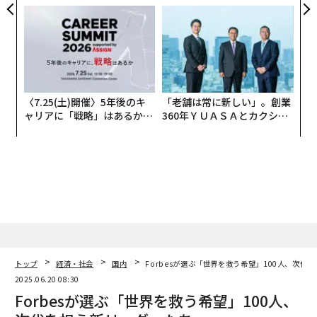
ェ」ポロの魅力
TIALが支える「挑戦者の明
日」
〈7.25(土)開催〉5年後のキ
「老舗は常に新しい」。創業
ャリアに「戦略」はあるか。
360年ＹＵＡＳＡとカクシン
トップエグゼクティブのキャ
CEO田尻望が語る、AIを超え
リアに触れる1日│CAREER S
る人の価値
UMMIT 2026
トップ
経済・社会
国内
Forbesが選ぶ「世界を救う希望」100人、次代
2025.06.20 08:30
Forbesが選ぶ「世界を救う希望」100人、