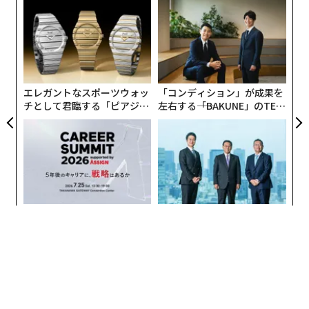
義す
パ
むス
技
無
な
防
術
た
ア
エレガントなスポーツウォッ
「コンディション」が成果を
チとして君臨する「ピアジ
左右する――「BAKUNE」のTEN
ェ」ポロの魅力
TIALが支える「挑戦者の明
日」
〈7.25(土)開催〉5年後のキ
「老舗は常に新しい」。創業
ャリアに「戦略」はあるか。
360年ＹＵＡＳＡとカクシン
トップエグゼクティブのキャ
CEO田尻望が語る、AIを超え
リアに触れる1日│CAREER S
る人の価値
UMMIT 2026