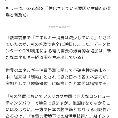
もう一つ、GX市場を活性化させている要因が生成AIの登
場と普及だ。
advertisement
「数年前まで『エネルギー消費は減少していく』とされ
ていたのが、AIの普及で完全に逆転しました。データセ
ンターやGPU利用による電力需要の爆発的な増加は、新
たなエネルギー経済圏を生み出している」
世界のエネルギー消費予測に関して不確実性が高まる
中、従来は「制約」とされてきた日本の省エネ志向が、
突如として「競争優位」に転換したと本間は指摘する。
「AIの発展においてアメリカや中国は巨大なコンピュー
ティングパワーで勝負できますが、他国はなかなかそこ
には及ばない。一方で日本の勝ち筋となりうる可能性が
あるのは、『省電力環境下でのAI活用技術』。AIインフ