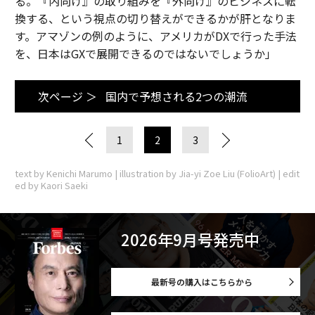
る。『内向け』の取り組みを『外向け』のビジネスに転
換する、という視点の切り替えができるかが肝となりま
す。アマゾンの例のように、アメリカがDXで行った手法
を、日本はGXで展開できるのではないでしょうか」
次ページ ＞
国内で予想される2つの潮流
1
2
3
text by Kenichi Marumo | illustration by Jia-yi Zoe Liu (FolioArt) | edit
ed by Kaori Saeki
2026年9月号発売中
最新号の購入はこちらから