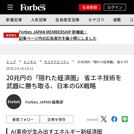
会員登録
ログイン
新着記事
人気記事
会員限定記事
カテゴリ
連載
コ
Forbes JAPAN MEMBERSHIP 新機能｜
NEWS
記事ページ内の広告表示を最小限にしました
トップ
ビジネス
サステナビリティ
20兆円の「隠れた経済圏」 省エネ技術
2025.10.16 16:15
20兆円の「隠れた経済圏」 省エネ技術を
武器に勝ち取る、日本のGX戦略
Forbes JAPAN 編集部
著者フォロー
記事を保存
AI革命が生み出すエネルギー新経済圏