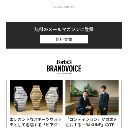
advertisement
無料のメールマガジンに登録
無料登録
義す
パ
むス
技
無
な
防
術
た
ア
エレガントなスポーツウォッ
「コンディション」が成果を
チとして君臨する「ピアジ
左右する――「BAKUNE」のTEN