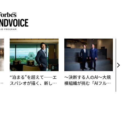
「コ
果を左
E」
「挑
、
“泊まる”を超えて──エ
〜決断する人のAI〜大規
が
スパシオが描く、新しい
模組織が挑む「AIフル実
」
日本のラグジュアリー
装」“使う”企業から“動
（前編）
く”企業へ【NTTドコモ
ビジネス×PwC】