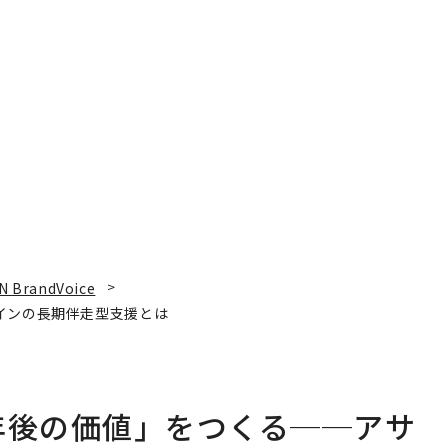
N BrandVoice
インの長期伴走型支援とは
年後の価値」をつくる──アサ