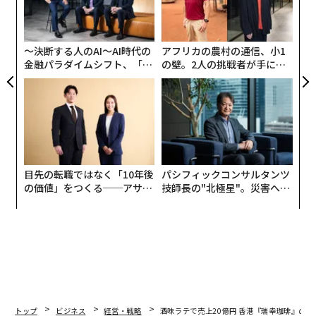
グ
実
全
〜決断する人のAI〜AI時代の
アフリカの農村の通信、小1
金融パラダイムシフト、「超
の壁。2人の挑戦者が手にし
公式サイト（https://sumu-hotel.com/）
個別化」の核心 【MUFG×ウ
た「次なる武器」
ェルスナビ×PwC】
「社会的インパクト不動産」という新たな潮流
国土交通省は2023年、「社会的インパクト不動産」の実
践ガイダンスを策定した。これは、不動産を単なる
「箱」ではなく、ヒト（利活用者）・地域（周辺社
目先の転職ではなく「10年後
パシフィックコンサルタンツ
会）・地球（環境）の課題解決に貢献しながら、不動産
の価値」をつくる──アサイ
技師長の"北極星"。災害への
価値と企業の持続的成長を同時に実現する資産として捉
ンの長期伴走型支援とは
無力感を乗り越え見つけた、
防災一筋20年の答え
え直す考え方だ。
日本の非金融法人の総資産の約4分の1、約624兆円を占
める不動産。その社会的インパクトを最大化するには、
開発から運営まで中長期にわたる適切なマネジメント
と、投資家・金融機関との「資金対話」、利活用者・地
トップ
ビジネス
経営・戦略
酒味ラテで売上20億円 香港『瑞幸珈琲』の