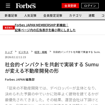
会員登録
ログイン
新着記事
人気記事
会員限定記事
カテゴリ
連載
コ
Forbes JAPAN MEMBERSHIP 新機能｜
NEWS
記事ページ内の広告表示を最小限にしました
トップ
ビジネス
経営・戦略
社会的インパクトを共創で実装する Sumuが
2026.02.12 11:15
社会的インパクトを共創で実装する Sumu
が変える不動産開発の形
Forbes JAPAN 編集部
「従来の不動産開発では、デベロッパーが主体となり、
決められた予算の中でいかに効率よく建物を建てるかが
最優先されてきました。その結果、運営会社は下請けと