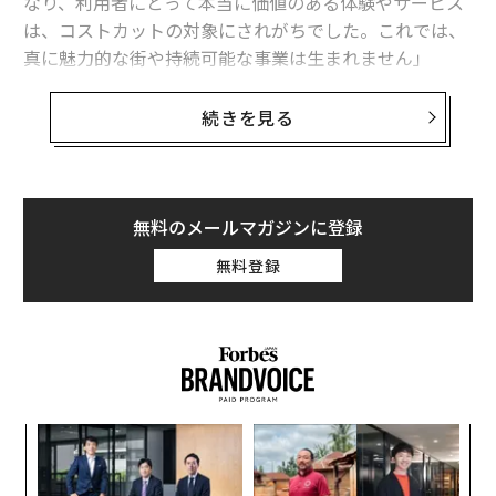
なり、利用者にとって本当に価値のある体験やサービス
は、コストカットの対象にされがちでした。これでは、
真に魅力的な街や持続可能な事業は生まれません」
こう語るのは、「新しい旅のカタチを実験するホテル」
続きを見る
をコンセプトに掲げる新アパートメントホテルブランド
「Sumu powered by Airbnb Partners（以下、Sum
u）」のプロデューサー、ADDReC代表・福島大我氏だ。
2025年5月にローンチされたこのプロジェクトは、Airbn
無料のメールマガジンに登録
b Japanが立ち上げた、ホームシェアリング市場の成長
無料登録
を目指す日本独自のビジネスコミュニティ「Airbnb Part
ners」と連携して誕生したホテルブランドであり、国土
交通省が提唱する「社会的インパクト不動産」の概念
を、業界横断の協業共生モデルで実践しようとする野心
的な試みだ。
「
─
ら
内