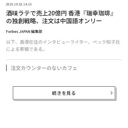
域社会との「事業対話」という2つの対話が不可欠とさ
2025.10.01 14:15
れる。
酒味ラテで売上20億円 香港『瑞幸珈琲』
の独創戦略、注文は中国語オンリー
ソフトウェア開発の手法を不動産
次ページ ＞
Forbes JAPAN 編集部
に持ち込む
以下、香港在住のインタビューライター、ベック知子氏
による寄稿である。
1
2
3
文 ＝ 千吉良美樹
注文カウンターのないカフェ
2026年9月号発売中
「え、スタバの真横に？」
続きを見る
最新号の購入はこちらから
香港のデパート内を家族で歩いていた時のことだ。休憩
をしようとカフェを探し、スターバックスを見つけた
メンバーシップに登録する
が、案の定ここも満席だ。他のお店を探そうと思ったそ