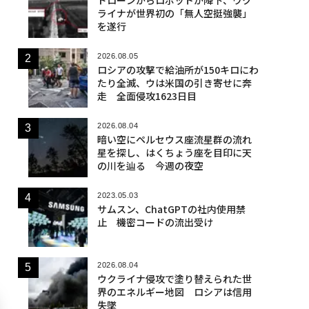
ライナが世界初の「無人空挺強襲」
を遂行
2026.08.05
ロシアの攻撃で給油所が150キロにわ
たり全滅、ウは米国の引き寄せに奔
走 全面侵攻1623日目
2026.08.04
暗い空にペルセウス座流星群の流れ
星を探し、はくちょう座を目印に天
の川を辿る 今週の夜空
2023.05.03
サムスン、ChatGPTの社内使用禁
止 機密コードの流出受け
2026.08.04
ウクライナ侵攻で塗り替えられた世
界のエネルギー地図 ロシアは信用
失墜