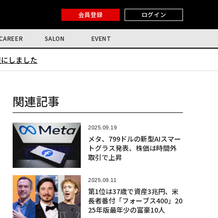
会員登録
ログイン
CAREER
SALON
EVENT
限にしました
関連記事
2025.09.19
メタ、799ドルの新型AIスマー
トグラス発表、株価は時間外
取引で上昇
2025.09.11
第1位は37歳で資産3兆円、米
長者番付「フォーブス400」20
25年版最年少の富豪10人