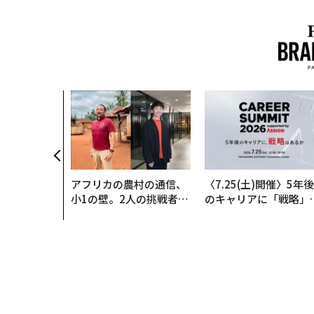
アフリカの農村の通信、
〈7.25(土)開催〉5年後
小1の壁。2人の挑戦者が
のキャリアに「戦略」
手にした「次なる武器」
あるか。トップエグゼ
ティブのキャリアに触
る1日│CAREER SUMM
T 2026