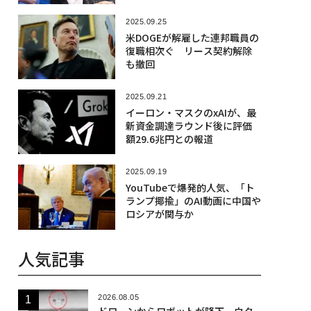
2025.09.25
米DOGEが解雇した連邦職員の
復職相次ぐ リース契約解除
も撤回
2025.09.21
イーロン・マスクのxAIが、最
新資金調達ラウンド後に評価
額29.6兆円との報道
2025.09.19
YouTubeで爆発的人気、「ト
ランプ揶揄」のAI動画に中国や
ロシアが関与か
人気記事
2026.08.05
ドローンからロボットが降下、ウク