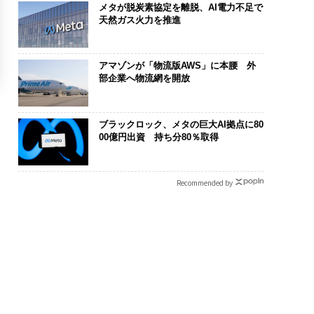
メタが脱炭素協定を離脱、AI電力不足で
天然ガス火力を推進
アマゾンが「物流版AWS」に本腰 外
部企業へ物流網を開放
ブラックロック、メタの巨大AI拠点に80
00億円出資 持ち分80％取得
Recommended by