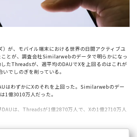
レッズ）が、モバイル端末における世界の日間アクティブユ
とが、調査会社Similarwebのデータで明らかになっ
たThreadsが、週平均のDAUでXを上回るのはこれが
合いでしのぎを削っている。
DAUはわずかにXのそれを上回った。Similarwebのデー
Xは1億3010万人だった。
は、Threadsが1億2870万人で、Xの1億2710万人