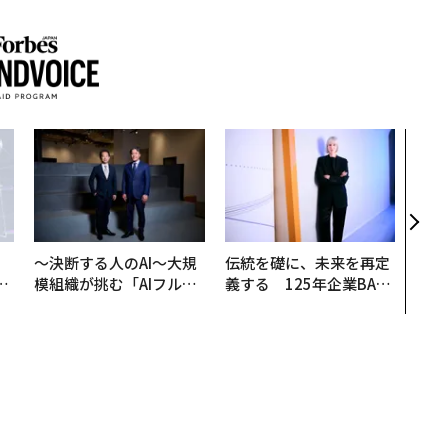
〜決
代の
ト、
【M
×P
〜決断する人のAI〜大規
伝統を礎に、未来を再定
は
模組織が挑む「AIフル実
義する 125年企業BAT
ク
装」“使う”企業から“動
が挑むスモークレスな未
れ
く”企業へ【NTTドコモ
来
I
ビジネス×PwC】