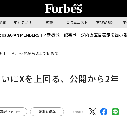
記事
カテゴリ
連載
コラムニスト
AWARD
rbes JAPAN MEMBERSHIP 新機能｜
記事ページ内の広告表示を最小
Xを上回る、公開から2年で初めて
がついにXを上回る、公開から2年
著者フォロー
記事を保存