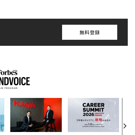
無料登録
革新
─レ
Sに
R」