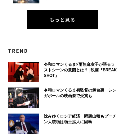
もっと見る
TREND
令和ロマンくるま×雨無麻友子が語るラ
ストシーンの意図とは？│映画『BREAK
SHOT』
令和ロマンくるま初監督の舞台裏 シン
ガポールの映画祭で受賞も
沈みゆくロシア経済 問題山積もプーチ
ン大統領は領土拡大に固執