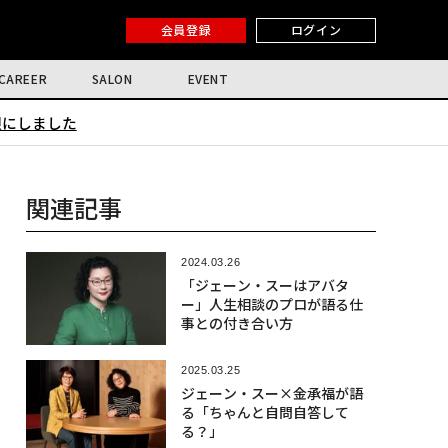
会員登録
ログイン
CAREER
SALON
EVENT
限にしました
関連記事
2024.03.26
「ジェーン・スーはアバタ
ー」人生相談のプロが語る仕
事との付き合い方
2025.03.25
ジェーン・スー×金承福が語
る「ちゃんと自問自答して
る？」