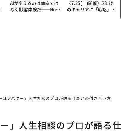
。
AIが変えるのは効率では
〈7.25(土)開催〉5年後
と
なく顧客体験だ──Hub
のキャリアに「戦略」は
語
Spot Japanが語る「Gr
あるか。トップエグゼク
値
ow Better」な組織のつ
ティブのキャリアに触れ
くり方
る1日│CAREER SUMMI
T 2026
ーはアバター」人生相談のプロが語る仕事との付き合い方
ター」人生相談のプロが語る仕