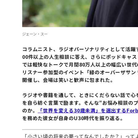
ジェーン・スー
コラムニスト、ラジオパーソナリティとして活躍す
00件以上の人生相談に答え、さらにポッドキャスト
では軽快なトークで月間80万人以上の幅広い世代
リスナー参加型のイベント「緑のオーバーザサン 安
開催し、会場は笑いと歓声に包まれた。
ラジオや書籍を通して、ときにくだらない話で心
を自ら紡ぐ言葉で励ます。そんな“お悩み相談の
のか。
「世界を変える30歳未満」を選出するForbes JA
を務めた彼女が自身のU30時代を振り返る。
「小さい頃の将来の夢ってなんでしたか？」って