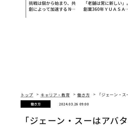
挑戦は個から始まり、共
「老舗は常に新しい」
創によって加速する NOR
創業360年ＹＵＡＳＡ
QAIN JAPAN 特別座談会
カクシンCEO田尻望が
る、AIを超える人の価
トップ
キャリア・教育
働き方
「ジェーン・ス
働き方
2024.03.26 09:00
「ジェーン・スーはアバ