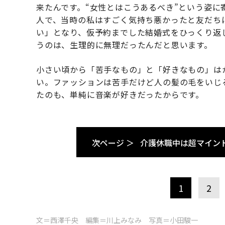
来たんです。“女性とはこうあるべき”という姿
人で、当時の私はすごく気持ち悪かったと友だち
い」となり、仮予約までした結婚式をひっくり返
うのは、生理的に無理だったんだと思います。
小さい頃から「苦手なもの」と「好きなもの」は
い。ファッションは苦手だけど人の髪の毛をいじ
たのも、単純に音楽が好きだったからです。
次ページ ＞
介護休職中は超マイン
1
2
文＝西澤千央 編集＝川上みなみ 写真＝小田駿一