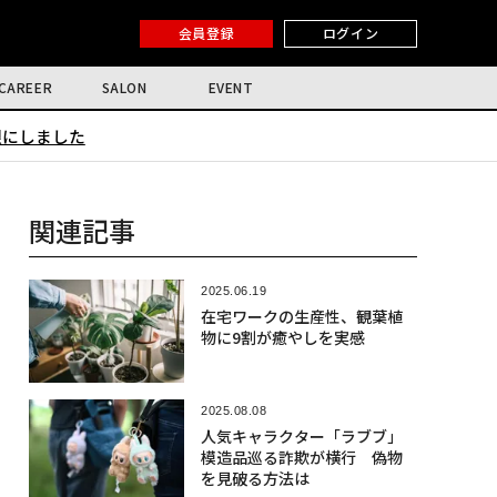
会員登録
ログイン
CAREER
SALON
EVENT
限にしました
関連記事
2025.06.19
在宅ワークの生産性、観葉植
物に9割が癒やしを実感
2025.08.08
人気キャラクター「ラブブ」
模造品巡る詐欺が横行 偽物
を見破る方法は