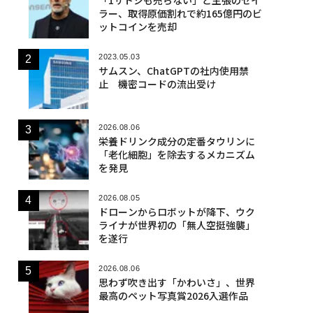
ラー、取得原価割れで約165億円のビ
ットコインを売却
2023.05.03
サムスン、ChatGPTの社内使用禁
止 機密コードの流出受け
2026.08.06
栄養ドリンク成分の定番タウリンに
「老化細胞」を除去するメカニズム
を発見
2026.08.05
ドローンからロボットが降下、ウク
ライナが世界初の「無人空挺強襲」
を遂行
2026.08.06
思わず吹き出す「かわいさ」、世界
最高のペット写真賞2026入選作品