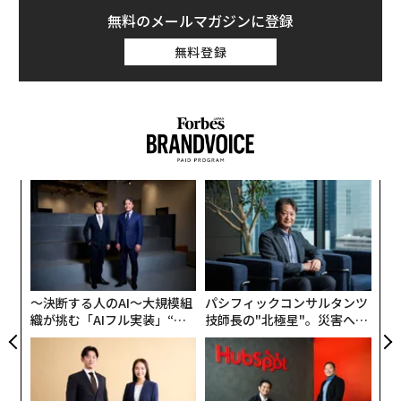
無料のメールマガジンに登録
無料登録
キ
ア
か。
の
キャ
た
義す
内
R S
むス
グ
実
全
〜決断する人のAI〜大規模組
パシフィックコンサルタンツ
織が挑む「AIフル実装」“使
技師長の"北極星"。災害への
う”企業から“動く”企業へ【N
無力感を乗り越え見つけた、
TTドコモビジネス×PwC】
防災一筋20年の答え