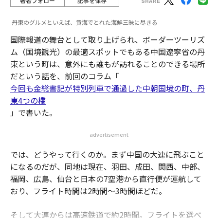
著者フォロー
記事を保存
丹東のグルメといえば、黄海でとれた海鮮三昧に尽きる
国際報道の舞台として取り上げられ、ボーダーツーリズ
ム（国境観光）の最適スポットでもある中国遼寧省の丹
東という町は、意外にも誰もが訪れることのできる場所
だという話を、前回のコラム「
今回も金総書記が特別列車で通過した中朝国境の町、丹
東4つの橋
」で書いた。
advertisement
では、どうやって行くのか。まず中国の大連に飛ぶこと
になるのだが、同地は現在、羽田、成田、関西、中部、
福岡、広島、仙台と日本の7空港から直行便が運航して
おり、フライト時間は2時間～3時間ほどだ。
そして大連からは高速鉄道で約2時間。フライトを選べ