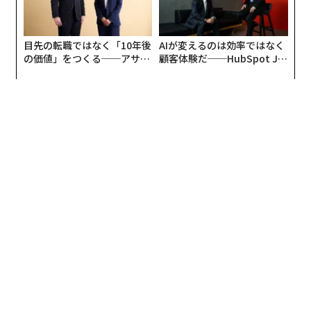
目先の転職ではなく「10年後
AIが変えるのは効率ではなく
の価値」をつくる──アサイ
顧客体験だ──HubSpot Ja
ンの長期伴走型支援とは
panが語る「Grow Better」
な組織のつくり方