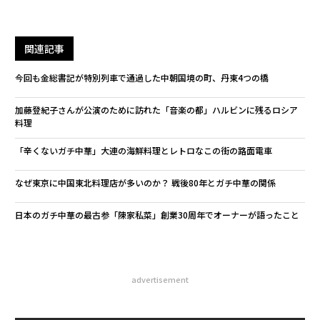
関連記事
今回も金総書記が特別列車で通過した中朝国境の町、丹東4つの橋
加藤登紀子さんが公演のために訪れた「音楽の都」ハルビンに残るロシア
料理
「辛くないガチ中華」大連の海鮮料理とレトロなこの街の路面電車
なぜ東京に中国東北料理店が多いのか？ 戦後80年とガチ中華の関係
日本のガチ中華の最古参「陳家私菜」創業30周年でオーナーが語ったこと
advertisement