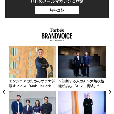
無料のメールマガジンに登録
無料登録
目
変え
の
FE
ン
なく
〈7
0年
Ja
ャ
er」
ト
リア
エンジニアのためのサウナ併
〜決断する人のAI〜大規模組
UM
設オフィス「Mobius Park」
織が挑む「AIフル実装」“使
がオープン──タマディック
う”企業から“動く”企業へ【N
が健康経営を徹底する理由
TTドコモビジネス×PwC】