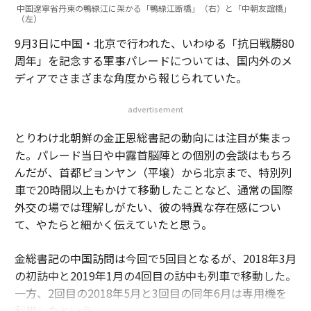
中国遼寧省丹東の鴨緑江に架かる「鴨緑江断橋」（右）と「中朝友誼橋」
（左）
9月3日に中国・北京で行われた、いわゆる「抗日戦勝80
周年」を記念する軍事パレードについては、国内外のメ
ディアでさまざまな角度から報じられていた。
advertisement
とりわけ北朝鮮の金正恩総書記の動向には注目が集まっ
た。パレード当日や中露首脳陣との個別の会談はもちろ
んだが、首都ピョンヤン（平壌）から北京まで、特別列
車で20時間以上もかけて移動したことなど、通常の国際
外交の場では理解しがたい、彼の特異な存在感につい
て、やたらと細かく伝えていたと思う。
金総書記の中国訪問は今回で5回目となるが、2018年3月
の初訪中と2019年1月の4回目の訪中も列車で移動した。
一方、2回目の2018年5月と3回目の同年6月は専用機を
利用したという。