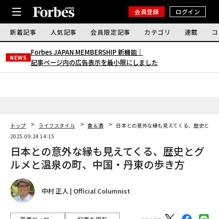
会員登録
ログイン
新着記事
人気記事
会員限定記事
カテゴリ
連載
コ
Forbes JAPAN MEMBERSHIP 新機能｜
NEWS
記事ページ内の広告表示を最小限にしました
トップ
ライフスタイル
食＆酒
日本との意外な縁も見えてくる、歴史とグ
2025.09.24 14:15
日本との意外な縁も見えてくる、歴史とグ
ルメと温泉の町、中国・丹東の歩き方
中村 正人 | Official Columnist