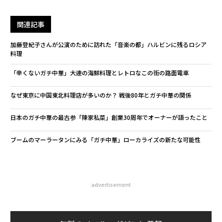
関連記事
加藤登紀子さんが公演のために訪れた「音楽の都」ハルビンに残るロシア
料理
「辛くないガチ中華」大連の海鮮料理とレトロなこの街の路面電車
なぜ東京に中国東北料理店が多いのか？ 戦後80年とガチ中華の関係
日本のガチ中華の最古参「陳家私菜」創業30周年でオーナーが語ったこと
ブームのマーラータンにみる「ガチ中華」ローカライズの新たな可能性
advertisement