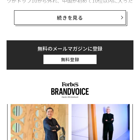
ツがトップ10から外れ、中国が初めて10位以内に入った
（今回、日本は12位）。2024年版ではドイツが9位、中
国は11位だった。
続きを見る
2018年（これまでの中間点）では、ドイツはまだ9位に
位置していた。ドイツは引き続き欧州の研究開発（R&
D）支出を主導しているものの、資金は減少した。特許
無料のメールマガジンに登録
出願でも事情は似ており、ドイツは依然として主要国だ
無料登録
が、2023年から2024年にかけて出願が約3％減少した。
同期間、同国の道路上にある電気自動車の台数増加は2
4％にとどまり、2022年から2023年の34％増から鈍化し
た（現在は6.5％）。
〜
織
う
な
T
術
た