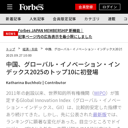
会員登録
ログイン
新着記事
人気記事
会員限定記事
カテゴリ
連載
コ
Forbes JAPAN MEMBERSHIP 新機能｜
NEWS
記事ページ内の広告表示を最小限にしました
トップ
経済・社会
中国、グローバル・イノベーション・インデックス2025のト
2025.09.27 10:00
中国、グローバル・イノベーション・イン
デックス2025のトップ10に初登場
Katharina Buchholz | Contributor
2011年の創設以来、世界知的所有権機関（
WIPO
）が策
定するGlobal Innovation Index（グローバル・イノベー
ション・インデックス、GII）は、比較的安定した指標で
あり続けてきた。しかし、先に公表された
最新版
では、
ランキングに顕著な変化があった。目立つところでドイ