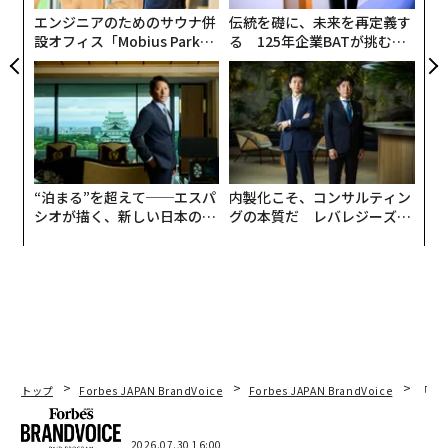
ア
エンジニアのためのサウナ併
伝統を礎に、未来を再定義す
設オフィス「Mobius Park」
る 125年企業BATが挑むス
がオープン──タマディック
モークレスな未来
が健康経営を徹底する理由
“泊まる”を超えて──エスパ
内製化こそ、コンサルティン
シオが描く、新しい日本のラ
グの本質だ レバレジーズが
グジュアリー（前編）
実践する、次世代ファームの
全貌
2011年、2018年、2025年の上位10カ国の推移（Statista、CC BY-ND）
2025年版で11位となったドイツについて、WIPOは依然
として、イノベーションの産出（アウトプット）が投入
（インプット）を上回る国、すなわち投資が効率的に使
トップ
Forbes JAPAN BrandVoice
Forbes JAPAN BrandVoice
「コン
われている国と評価している。また、同国のイノベーシ
ョンクラスター（地域・都市圏）の数は7で、米国と中
2026.07.30 16:00