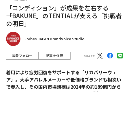
国に次いで世界3位だった。
「コンディション」が成果を左右する
――「BAKUNE」のTENTIALが支える「挑戦者
の明日」
Forbes JAPAN BrandVoice Studio
著者フォロー
記事を保存
着用により疲労回復をサポートする「リカバリーウェ
ア」。大手アパレルメーカーや低価格ブランドも相次い
で参入し、その国内市場規模は2024年の約189億円から
※1
2030年には約1,700億円へ拡大すると予測
されてい
る。
過熱するマーケットにおいて、価格競争とは一線を画す
ブランドとして独自のポジションを築いているのが、TE