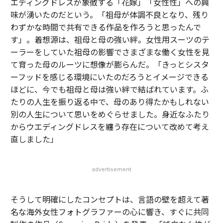
エディングドレスが象徴する「花嫁」「女性性」への興
味が湧いたのだという。「祖母が体調不良となり、残り
わずかな時間で共有できる作品を作ろうと思ったんで
す」。着想源は、祖母と母の強い絆。女性用スーツのテ
ーラーをしていた祖母の影響でさまざまな働く女性を見
て育った母のルーツに想像が膨らんだ。「きっとシスタ
ーフッドを感じる環境にいたのだろうとイメージできる
ほどに、今でも祖母と母は強い絆で結ばれています。ふ
たりの人生を振り返る中で、母のあり得たかもしれない
別の人生について思いをめぐらせました。身近なふたり
からウエディングドレスを纏う存在について改めて考え
直しました」
advertisement
そうして明確にしたコンセプトは、言語の壁を超えて著
名な海外女性フォトグラファーの心に響き、すぐに共同