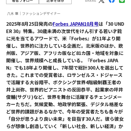
著者フォロー
記事を保存
八木 華｜ファッションデザイナー
2025年8月25日発売の
Forbes JAPAN10月号
は「30 UND
ER 30」特集。30歳未満の次世代をけん引する若い才能
に光を当てるアワードで、米『Forbes』が11年より開
催し、世界的に注力している企画だ。北米版のほか、欧
州版、アジア版、アフリカ版など81カ国・地域を対象に
開催し、世界規模へと成長している。『Forbes JAPA
N』でも18年より開催し、7年間で総計300人を選出して
きた。これまでの受賞者は、ロサンゼルス・ドジャース
で活躍する大谷翔平、ボクシング世界4階級制覇王者の
井上尚弥、世界的ピアニストの反田恭平、起業家の坪井
俊輔(サグリ)など、世界を舞台に活躍するチェンジメー
カーたちだ。気候変動、地政学的緊張、デジタル格差な
ど世界的課題があるなかで、今年の受賞者たちも各々が
「自分が思うより良い未来」を目指す30人だ。彼ら彼女
らが想像し創造していく「新しい社会、新しい経済」か