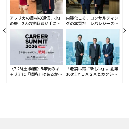
術
た
ア
アフリカの農村の通信、小1
内製化こそ、コンサルティン
の壁。2人の挑戦者が手にし
グの本質だ レバレジーズが
た「次なる武器」
実践する、次世代ファームの
全貌
〈7.25(土)開催〉5年後のキ
「老舗は常に新しい」。創業
ャリアに「戦略」はあるか。
360年ＹＵＡＳＡとカクシン
トップエグゼクティブのキャ
CEO田尻望が語る、AIを超え
リアに触れる1日│CAREER S
る人の価値
UMMIT 2026