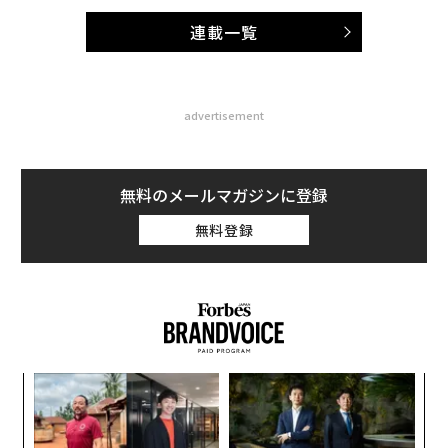
連載一覧
advertisement
無料のメールマガジンに登録
無料登録
目
の
ン
な