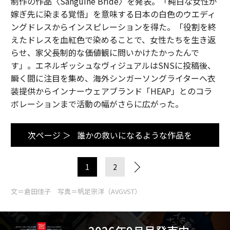
制作の作品〈Sanguine Bride〉を発表。「純白な女性が
嫁ぎ先に染まる覚悟」を意味する日本の白色のウエディ
ングドレスからインスピレーションを得た。「役割を終
えたドレスを血紅色で染めることで、女性たちを生き返
らせ、家父長制的な価値観に問いかけたかったんで
す」。エネルギッシュなヴィジュアルはSNSに投稿後、
瞬く間に注目を集め、海外シンガーソングライターへ衣
装提供からインナーウェアブランド「HEAP」とのコラ
ボレーションまで活動の幅がさらに広がった。
次ページ ＞
誰かの救いになるような作品を
1
2
文＝倉田佳子 写真＝帆足宗洋（AVGVST）