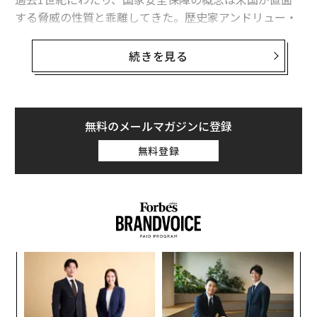
する脅威の性質と乖離してきた。歴史家アンドリュー・
プレストンが『Total Defense』で
述べている
ように、国
家安全保障は領土防衛という狭い概念から、国家の生活
続きを見る
様式
、その制度、経済、文化的価値を、どれほど遠く拡
散していようとも、あらゆる想定される脅威から守ると
いう包括的な戦略へと進化した。第二次世界大戦以降、
この考え方は米国が相互接続された世界における力と保
無料のメールマガジンに登録
護をどのように捉えるかを形作り、重要な真実を浮き彫
無料登録
りにしてきた：国家安全保障は軍事力以上のものであ
る。
しかし今日、この複雑な理解は解釈の過程で失われてし
まった。この用語は拡大かつ曖昧になった。政治学者ダ
ニエル・ドレズナーはフォーリン・アフェアーズ誌で
〜
「すべてが国家安全保障になった」
と指摘し、その明確
織
さが薄れる一方で、その重要性が増大したと述べてい
う
A
る。誰が国家安全保障を定義し、どのように定義するか
T
顧客