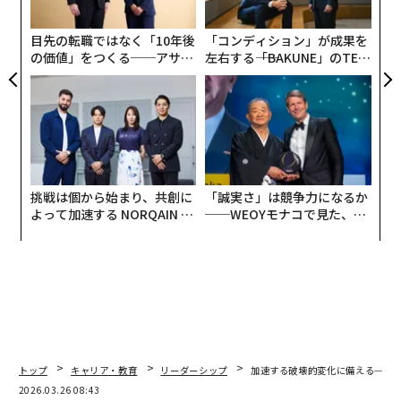
は、社会のあらゆる側面に影響を与える。
pa
な
目先の転職ではなく「10年後
「コンディション」が成果を
実際には、国家安全保障は主に連邦政府の責任であり続
の価値」をつくる──アサイ
左右する――「BAKUNE」のTEN
け、その言説や投資の多くは防衛に集中してきた。Girl
ンの長期伴走型支援とは
TIALが支える「挑戦者の明
Securityでの私たちの活動が示すように、若者との対話
日」
からは、ほとんどのコミュニティがこれに対して疎外感
を抱いていることが明らかになる。このモデルは、パン
デミックや気候不安定性からサイバー攻撃やAIによる選
挙干渉まで、私たちが現在直面している脅威の複雑さと
挑戦は個から始まり、共創に
「誠実さ」は競争力になるか
合致していない。これらの課題は国家的な規模を持つ
よって加速する NORQAIN JA
──WEOYモナコで見た、く
が、最も鋭く感じられるのは家庭、コミュニティ、そし
PAN 特別座談会
ら寿司の経営哲学
て都市においてである。
多くの専門家は、米国が直面する課題に対してより包括
的なアプローチを取り入れるために国家安全保障の
再定義
を求めると同時に、国家安全保障の物語、戦略、
解決策について新たな思考法を促している。連邦投資が
トップ
キャリア・教育
リーダーシップ
加速する破壊的変化に備える──
減少する中、都市は重要な役割を担っている。都市は交
2026.03.26 08:43