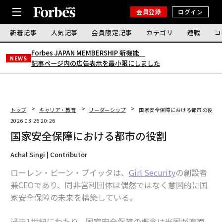
会員登録
ログイン
新着記事
人気記事
会員限定記事
カテゴリ
連載
コ
Forbes JAPAN MEMBERSHIP 新機能｜
NEWS
記事ページ内の広告表示を最小限にしました
トップ
キャリア・教育
リーダーシップ
国家安全保障における都市の役割
2026.03.26 20:26
国家安全保障における都市の役割
Achal Singi | Contributor
ローレン・ビーン・ブイッタは、
Girl Security
の創設者
兼CEOであり、同非営利団体は偶然ではなく意図的に国
家安全保障の未来を構築している。
過去1世紀にわたり、国家安全保障の概念は米国が直面