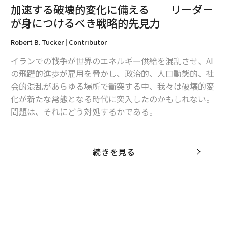
通、エネルギー、医療、情報システムなどの人々が依存
加速する破壊的変化に備える──リーダー
するインフラや、それらを支えるコミュニティや労働力
が身につけるべき戦略的先見力
に最も近い存在である。
Robert B. Tucker | Contributor
私はシカゴを拠点とする国家安全保障シンクタンクで若
イランでの戦争が世界のエネルギー供給を混乱させ、AI
手アナリストとして働いていた時、初めてこれを目の当
の飛躍的進歩が雇用を脅かし、政治的、人口動態的、社
たりにした。2003年、シカゴ市はTOPOFF 2に参加し
会的混乱があらゆる場所で衝突する中、我々は破壊的変
た。これはシアトルでの放射線攻撃とシカゴでの肺ペス
化が新たな常態となる時代に突入したのかもしれない。
ト放出をシミュレートした国家テロ対応演習だった。25
問題は、それにどう対処するかである。
の連邦、州、地方機関が参加した4日間の演習は強力な
教訓となった：効果的な危機対応は、連邦政府の指揮だ
この絶え間ない加速の新時代において、従来の計画手法
けでなく、地域レベルの連携にも同様に依存している。
は通用しなくなった。従来型の計画だけに頼るリーダー
続きを見る
さらに、一般市民も重要な役割を担っている。
は、事態に反応するだけで、常に問題対応に追われ、後
手に回ることになるだろう。複合的な破壊的変化によっ
その教訓は、新型コロナウイルスパンデミックとサプラ
て定義される時代において、リーダーは漸進的な計画、
イチェーンへの影響によってさらに深まった。この危機
四半期ごとの指標、あるいは昨日の前提だけに頼ること
は、私たちのシステムがいかに脆弱で相互依存している
はできない。
かを明らかにした。国家的対応には、州・地方政府だけ