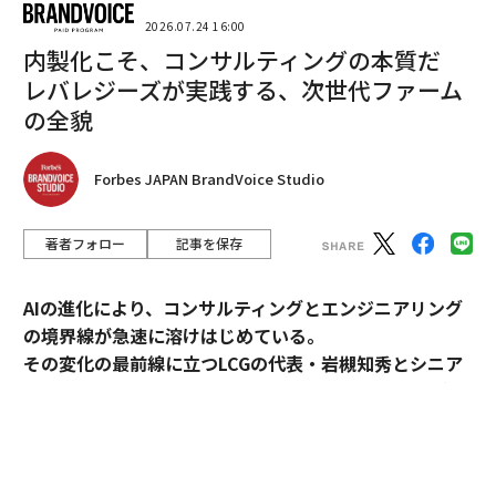
2026.07.24 16:00
内製化こそ、コンサルティングの本質だ
レバレジーズが実践する、次世代ファーム
の全貌
Forbes JAPAN BrandVoice Studio
著者フォロー
記事を保存
翻訳・編集＝江戸伸禎
AIの進化により、コンサルティングとエンジニアリング
の境界線が急速に溶けはじめている。
2026年9月号発売中
その変化の最前線に立つLCGの代表・岩槻知秀とシニア
パートナー・内田秀一が、新時代のコンサルティングの
実像を語る。
最新号の購入はこちらから
コンサルティングとエンジニアリング。明確に分断され
メンバーシップに登録する