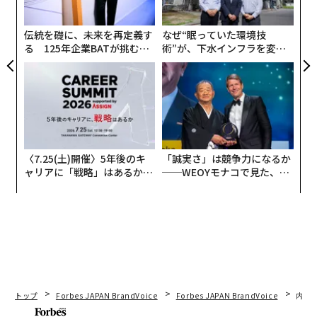
pa
るとした人は27％にとどまり、過去最低だった。同セン
な
ターによる6月の
調査
では、58％が物価上昇を最も懸念
伝統を礎に、未来を再定義す
なぜ“眠っていた環境技
する事柄に挙げている。
る 125年企業BATが挑むス
術”が、下水インフラを変え
モークレスな未来
たのか──産総研×月島JFE
アクアソリューションの10年
〈7.25(土)開催〉5年後のキ
「誠実さ」は競争力になるか
ャリアに「戦略」はあるか。
──WEOYモナコで見た、く
トップエグゼクティブのキャ
ら寿司の経営哲学
リアに触れる1日│CAREER S
UMMIT 2026
トップ
Forbes JAPAN BrandVoice
Forbes JAPAN BrandVoice
内製